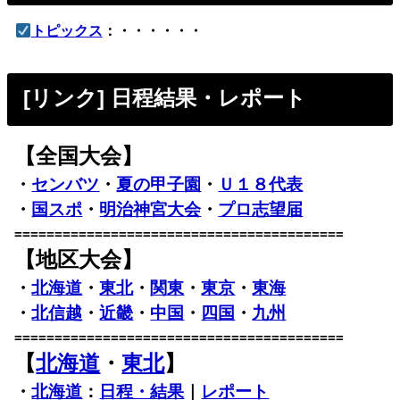
トピックス
：・・・・・・
[リンク] 日程結果・レポート
【全国大会】
・
センバツ
・
夏の甲子園
・
Ｕ１８代表
・
国スポ
・
明治神宮大会
・
プロ志望届
=========================================
【地区大会】
・
北海道
・
東北
・
関東
・
東京
・
東海
・
北信越
・
近畿
・
中国
・
四国
・
九州
=========================================
【
北海道
・
東北
】
・
北海道
：
日程・結果
｜
レポート