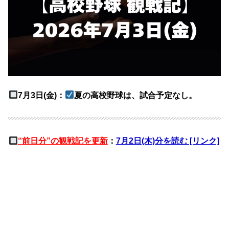
7月3日(金)：
夏の高校野球は、試合予定なし。
“
前日分”の観戦記を更新
：
7月2日(木)分を読む [リンク]