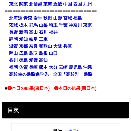
・
東北
関東
北信越
東海
近畿
中国
四国
九州
===================================
・
北海道
青森
岩手
秋田
山形
宮城
福島
・
茨城
栃木
群馬
山梨
埼玉
千葉
神奈川
東京
・
長野
新潟
富山
石川
福井
・
静岡
愛知
岐阜
三重
・
滋賀
京都
奈良
和歌山
大阪
兵庫
・
岡山
広島
鳥取
島根
山口
・
香川
徳島
愛媛
高知
・
福岡
佐賀
長崎
熊本
大分
宮崎
鹿児島
沖縄
・
高校生の進路進学先
・
全国「高校別」進路
===================================
■
❶本日の結果(東日本)
｜
❷本日の結果(西日本)
目次