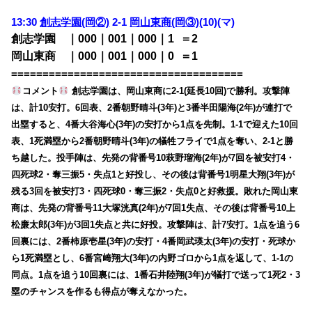
13:30
創志学園(岡②)
2-1
岡山東商(岡③)
(10)
(マ)
創志学園 ｜000｜001｜000｜1
0
＝2
岡山東商 ｜000｜001｜000｜0
0
＝1
=====================================
コメント
創志学園は、岡山東商に2-1(延長10回)で勝利。攻撃陣
は、計10安打。6回表、2番朝野晴斗(3年)と3番半田陽海(2年)が連打で
出塁すると、4番大谷海心(3年)の安打から1点を先制。1-1で迎えた10回
表、1死満塁から2番朝野晴斗(3年)の犠牲フライで1点を奪い、2-1と勝
ち越した。投手陣は、先発の背番号10萩野瑠海(2年)が7回を被安打4・
四死球2・奪三振5・失点1と好投し、その後は背番号1明星大翔(3年)が
残る3回を被安打3・四死球0・奪三振2・失点0と好救援。敗れた岡山東
商は、先発の背番号11大塚洸真(2年)が7回1失点、その後は背番号10上
松廉太郎(3年)が3回1失点と共に好投。攻撃陣は、計7安打。1点を追う6
回裏には、2番柿原壱星(3年)の安打・4番岡武瑛太(3年)の安打・死球か
ら1死満塁とし、6番宮﨑翔大(3年)の内野ゴロから1点を返して、1-1の
同点。1点を追う10回裏には、1番石井陸翔(3年)が犠打で送って1死2・3
塁のチャンスを作るも得点が奪えなかった。