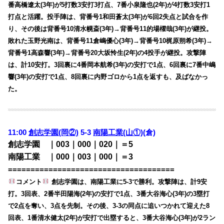
番高橋遼太(3年)が5打数3安打3打点、7番小泉隆也(2年)が4打数3安打1
打点と活躍。投手陣は、背番号1和田蒼太(3年)が6回2失点と試合を作
り、その後は背番号10清水幌斎(3年)→背番号11的場櫂哉(3年)が継投。
敗れた玉野光南は、背番号11倉嶋優心(3年)→背番号10梶原朔希(3年)→
背番号1高森響(3年)→背番号20大坂怜生(2年)の4投手が継投。攻撃陣
は、計10安打。3回裏に4番岡本航希(3年)の安打で1点、6回裏に7番中嶋
響(3年)の安打で1点、8回裏に内野ゴロから1点を返すも、及ばなかっ
た。
11:00
創志学園(岡②)
5-3
南陽工業(山①)
(倉)
創志学園 ｜003｜000｜020｜＝5
南陽工業 ｜000｜003｜000｜＝3
=====================================
コメント
創志学園は、南陽工業に5-3で勝利。攻撃陣は、計9安
打。3回表、2番半田陽海(2年)の安打で1点、3番大谷海心(3年)の3塁打
で2点を奪い、3点を先制。その後、3-3の同点に追いつかれて迎えた8
回表、1番清水健太(2年)が安打で出塁すると、3番大谷海心(3年)が2ラン