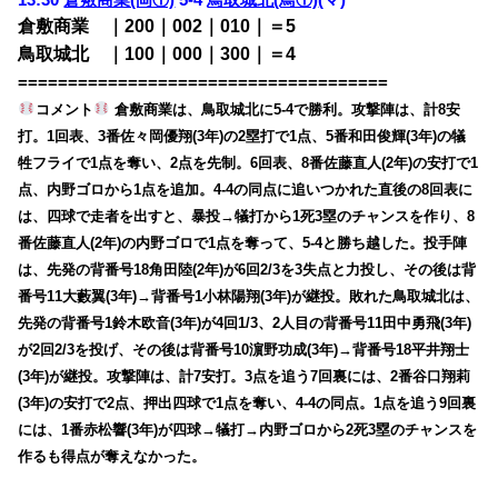
倉敷商業 ｜200｜002｜010｜＝5
鳥取城北 ｜100｜000｜300｜＝4
=====================================
コメント
倉敷商業は、鳥取城北に5-4で勝利。攻撃陣は、計8安
打。1回表、3番佐々岡優翔(3年)の2塁打で1点、5番和田俊輝(3年)の犠
牲フライで1点を奪い、2点を先制。6回表、8番佐藤直人(2年)の安打で1
点、内野ゴロから1点を追加。4-4の同点に追いつかれた直後の8回表に
は、四球で走者を出すと、暴投→犠打から1死3塁のチャンスを作り、8
番佐藤直人(2年)の内野ゴロで1点を奪って、5-4と勝ち越した。投手陣
は、先発の背番号18角田陸(2年)が6回2/3を3失点と力投し、その後は背
番号11大藪翼(3年)→背番号1小林陽翔(3年)が継投。敗れた鳥取城北は、
先発の背番号1鈴木欧音(3年)が4回1/3、2人目の背番号11田中勇飛(3年)
が2回2/3を投げ、その後は背番号10濵野功成(3年)→背番号18平井翔士
(3年)が継投。攻撃陣は、計7安打。3点を追う7回裏には、2番谷口翔莉
(3年)の安打で2点、押出四球で1点を奪い、4-4の同点。1点を追う9回裏
には、1番赤松響(3年)が四球→犠打→内野ゴロから2死3塁のチャンスを
作るも得点が奪えなかった。