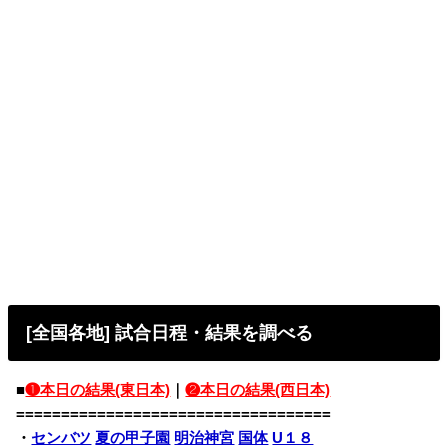
[全国各地] 試合日程・結果を調べる
■
❶本日の結果(東日本)
｜
❷本日の結果(西日本)
===================================
・
センバツ
夏の甲子園
明治神宮
国体
U１８