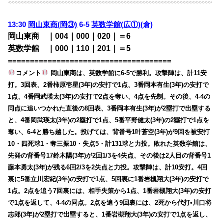
13:30
岡山東商(岡③)
6-5
英数学館(広①)
(倉)
岡山東商 ｜004｜000｜020｜＝6
英数学館 ｜000｜110｜201｜＝5
=====================================
コメント
岡山東商は、英数学館に6-5で勝利。攻撃陣は、計11安
打。3回表、2番柿原壱星(3年)の安打で1点、3番岡本有生(3年)の安打で
1点、4番岡武瑛太(3年)の安打で2点を奪い、4点を先制。その後、4-4の
同点に追いつかれた直後の8回表、3番岡本有生(3年)が2塁打で出塁する
と、4番岡武瑛太(3年)の2塁打で1点、5番平野健太(3年)の2塁打で1点を
奪い、6-4と勝ち越した。投げては、背番号1叶蒼空(3年)が9回を被安打
10・四死球1・奪三振10・失点5・計131球と力投。敗れた英数学館は、
先発の背番号17鈴木陽(3年)が2回1/3を4失点、その後は2人目の背番号1
藤本勇太(3年)が残る6回2/3を2失点と力投。攻撃陣は、計10安打。4回
裏に5番立川宏紀(3年)の安打で1点、5回裏に1番岩槻翔大(3年)の安打で
1点。2点を追う7回裏には、相手失策から1点、1番岩槻翔大(3年)の安打
で1点を返して、4-4の同点。2点を追う9回裏には、2死から代打•川口将
志郎(3年)が2塁打で出塁すると、1番岩槻翔大(3年)の安打で1点を返し、