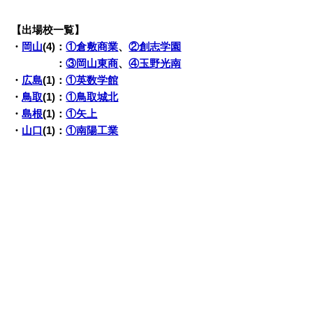
【出場校一覧】
・
岡山
(4)：
①倉敷商業
、
②創志学園
・岡山(4)
：
③岡山東商
、
④玉野光南
・
広島
(1)：
①英数学館
・
鳥取
(1)：
①鳥取城北
・
島根
(1)：
①矢上
・
山口
(1)：
①南陽工業