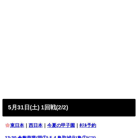
5月31日(土) 1回戦(2/2)
東日本
｜
西日本
｜
今夏の甲子園
｜
ﾎﾃﾙ予約
13:30
倉敷商業(岡①)
5-4
鳥取城北(鳥①)
(マ)