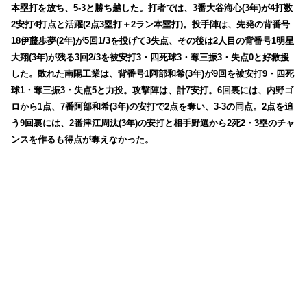
本塁打を放ち、5-3と勝ち越した。打者では、3番大谷海心(3年)が4打数
2安打4打点と活躍(2点3塁打＋2ラン本塁打)。投手陣は、先発の背番号
18伊藤歩夢(2年)が5回1/3を投げて3失点、その後は2人目の背番号1明星
大翔(3年)が残る3回2/3を被安打3・四死球3・奪三振3・失点0と好救援
した。敗れた南陽工業は、背番号1阿部和希(3年)が9回を被安打9・四死
球1・奪三振3・失点5と力投。攻撃陣は、計7安打。6回裏には、内野ゴ
ロから1点、7番阿部和希(3年)の安打で2点を奪い、3-3の同点。2点を追
う9回裏には、2番津江周汰(3年)の安打と相手野選から2死2・3塁のチャ
ンスを作るも得点が奪えなかった。