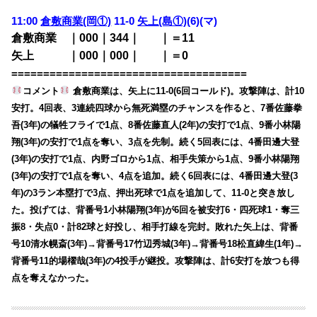
11:00
倉敷商業(岡①)
11-0
矢上(島①)
(6)
(マ)
倉敷商業 ｜000｜344｜
000
｜＝11
矢上 ｜000｜000｜
000
｜＝0
=====================================
コメント
倉敷商業は、矢上に11-0(6回コールド)。攻撃陣は、計10
安打。4回表、3連続四球から無死満塁のチャンスを作ると、7番佐藤拳
吾(3年)の犠牲フライで1点、8番佐藤直人(2年)の安打で1点、9番小林陽
翔(3年)の安打で1点を奪い、3点を先制。続く5回表には、4番田邊大登
(3年)の安打で1点、内野ゴロから1点、相手失策から1点、9番小林陽翔
(3年)の安打で1点を奪い、4点を追加。続く6回表には、4番田邊大登(3
年)の3ラン本塁打で3点、押出死球で1点を追加して、11-0と突き放し
た。投げては、背番号1小林陽翔(3年)が6回を被安打6・四死球1・奪三
振8・失点0・計82球と好投し、相手打線を完封。敗れた矢上は、背番
号10清水幌斎(3年)→背番号17竹辺秀城(3年)→背番号18松直緯生(1年)→
背番号11的場櫂哉(3年)の4投手が継投。攻撃陣は、計6安打を放つも得
点を奪えなかった。