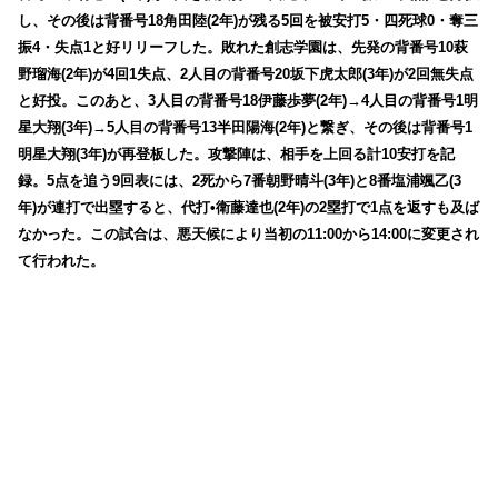
し、その後は背番号18角田陸(2年)が残る5回を被安打5・四死球0・奪三
振4・失点1と好リリーフした。敗れた創志学園は、先発の背番号10萩
野瑠海(2年)が4回1失点、2人目の背番号20坂下虎太郎(3年)が2回無失点
と好投。このあと、3人目の背番号18伊藤歩夢(2年)→4人目の背番号1明
星大翔(3年)→5人目の背番号13半田陽海(2年)と繋ぎ、その後は背番号1
明星大翔(3年)が再登板した。攻撃陣は、相手を上回る計10安打を記
録。5点を追う9回表には、2死から7番朝野晴斗(3年)と8番塩浦颯乙(3
年)が連打で出塁すると、代打•衛藤達也(2年)の2塁打で1点を返すも及ば
なかった。この試合は、悪天候により当初の11:00から14:00に変更され
て行われた。