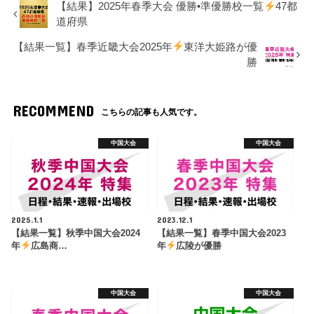
【結果】2025年春季大会 優勝•準優勝校一覧
47都
道府県
【結果一覧】春季近畿大会2025年
東洋大姫路が優
勝
RECOMMEND
こちらの記事も人気です。
中国大会
中国大会
2025.1.1
2023.12.1
【結果一覧】秋季中国大会2024
【結果一覧】春季中国大会2023
年
広島商…
年
広陵が優勝
中国大会
中国大会