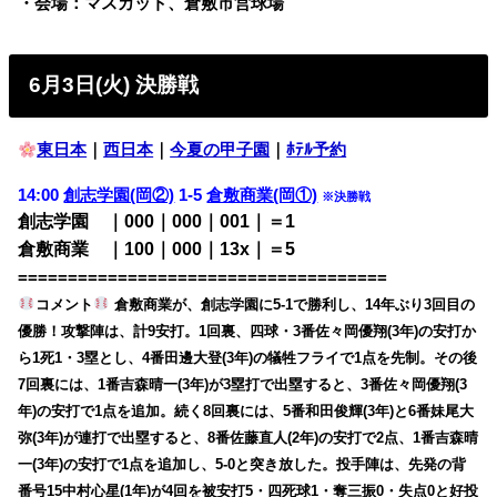
・会場：マスカット、倉敷市営球場
6月3日(火) 決勝戦
東日本
｜
西日本
｜
今夏の甲子園
｜
ﾎﾃﾙ予約
14:00
創志学園(岡②)
1-5
倉敷商業(岡①)
※決勝戦
創志学園 ｜000｜000｜001｜＝1
倉敷商業 ｜100｜000｜13x｜＝5
=====================================
コメント
倉敷商業が、創志学園に5-1で勝利し、14年ぶり3回目の
優勝！攻撃陣は、計9安打。1回裏、四球・3番佐々岡優翔(3年)の安打か
ら1死1・3塁とし、4番田邊大登(3年)の犠牲フライで1点を先制。その後
7回裏には、1番吉森晴一(3年)が3塁打で出塁すると、3番佐々岡優翔(3
年)の安打で1点を追加。続く8回裏には、5番和田俊輝(3年)と6番妹尾大
弥(3年)が連打で出塁すると、8番佐藤直人(2年)の安打で2点、1番吉森晴
一(3年)の安打で1点を追加し、5-0と突き放した。投手陣は、先発の背
番号15中村心星(1年)が4回を被安打5・四死球1・奪三振0・失点0と好投