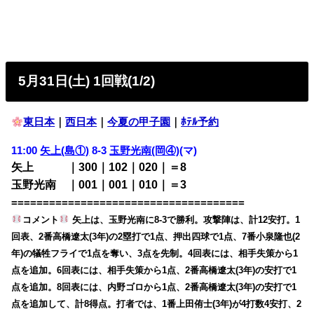
5月31日(土) 1回戦(1/2)
東日本
｜
西日本
｜
今夏の甲子園
｜
ﾎﾃﾙ予約
11:00
矢上(島①)
8-3
玉野光南(岡④)
(マ)
矢上 ｜300｜102｜020｜＝8
玉野光南 ｜001｜001｜010｜＝3
=====================================
コメント
矢上は、玉野光南に8-3で勝利。攻撃陣は、計12安打。1
回表、2番高橋遼太(3年)の2塁打で1点、押出四球で1点、7番小泉隆也(2
年)の犠牲フライで1点を奪い、3点を先制。4回表には、相手失策から1
点を追加。6回表には、相手失策から1点、2番高橋遼太(3年)の安打で1
点を追加。8回表には、内野ゴロから1点、2番高橋遼太(3年)の安打で1
点を追加して、計8得点。打者では、1番上田侑士(3年)が4打数4安打、2