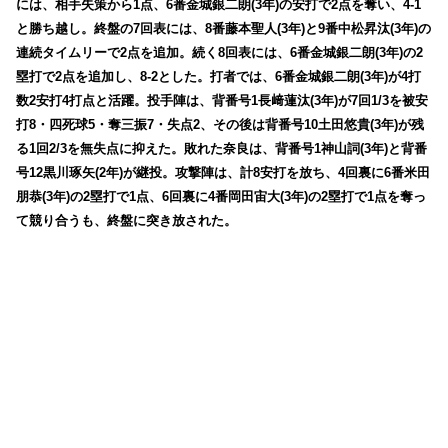
には、相手失策から1点、6番金城銀二朗(3年)の安打で2点を奪い、4-1
と勝ち越し。終盤の7回表には、8番藤本聖人(3年)と9番中松昇汰(3年)の
連続タイムリーで2点を追加。続く8回表には、6番金城銀二朗(3年)の2
塁打で2点を追加し、8-2とした。打者では、6番金城銀二朗(3年)が4打
数2安打4打点と活躍。投手陣は、背番号1長﨑蓮汰(3年)が7回1/3を被安
打8・四死球5・奪三振7・失点2、その後は背番号10土田悠貴(3年)が残
る1回2/3を無失点に抑えた。敗れた奈良は、背番号1神山詞(3年)と背番
号12黒川琢矢(2年)が継投。攻撃陣は、計8安打を放ち、4回裏に6番米田
朋恭(3年)の2塁打で1点、6回裏に4番岡田宙大(3年)の2塁打で1点を奪っ
て競り合うも、終盤に突き放された。