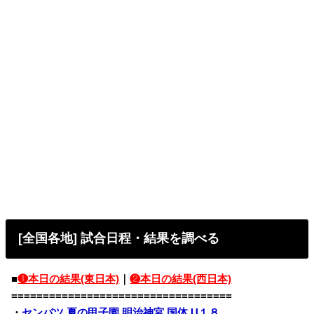
[全国各地] 試合日程・結果を調べる
■
❶本日の結果(東日本)
｜
❷本日の結果(西日本)
===================================
・
センバツ
夏の甲子園
明治神宮
国体
U１８