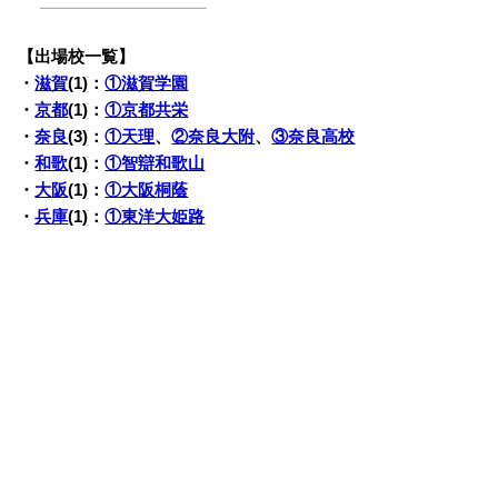
【出場校一覧】
・
滋賀
(1)：
①滋賀学園
・
京都
(1)：
①京都共栄
・
奈良
(3)：
①天理
、
②奈良大附
、
③奈良高校
・
和歌
(1)：
①智辯和歌山
・
大阪
(1)：
①大阪桐蔭
・
兵庫
(1)：
①東洋大姫路