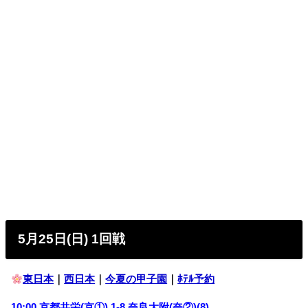
5月25日(日) 1回戦
東日本
｜
西日本
｜
今夏の甲子園
｜
ﾎﾃﾙ予約
10:00
京都共栄(京①)
1-8
奈良大附(奈②)
(8)