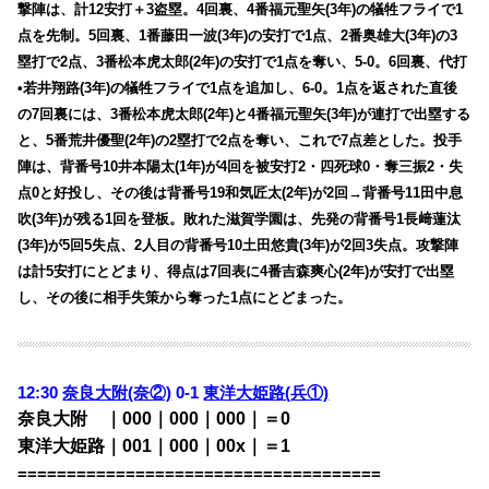
撃陣は、計12安打＋3盗塁。4回裏、4番福元聖矢(3年)の犠牲フライで1
点を先制。5回裏、1番藤田一波(3年)の安打で1点、2番奥雄大(3年)の3
塁打で2点、3番松本虎太郎(2年)の安打で1点を奪い、5-0。6回裏、代打
•若井翔路(3年)の犠牲フライで1点を追加し、6-0。1点を返された直後
の7回裏には、3番松本虎太郎(2年)と4番福元聖矢(3年)が連打で出塁する
と、5番荒井優聖(2年)の2塁打で2点を奪い、これで7点差とした。投手
陣は、背番号10井本陽太(1年)が4回を被安打2・四死球0・奪三振2・失
点0と好投し、その後は背番号19和気匠太(2年)が2回→背番号11田中息
吹(3年)が残る1回を登板。敗れた滋賀学園は、先発の背番号1長﨑蓮汰
(3年)が5回5失点、2人目の背番号10土田悠貴(3年)が2回3失点。攻撃陣
は計5安打にとどまり、得点は7回表に4番吉森爽心(2年)が安打で出塁
し、その後に相手失策から奪った1点にとどまった。
12:30
奈良大附(奈②)
0-1
東洋大姫路(兵①)
奈良大附 ｜000｜000｜000｜＝0
東洋大姫路｜001｜000｜00x｜＝1
=====================================