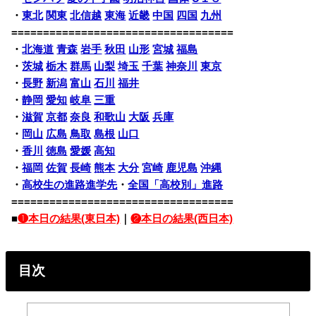
・
東北
関東
北信越
東海
近畿
中国
四国
九州
===================================
・
北海道
青森
岩手
秋田
山形
宮城
福島
・
茨城
栃木
群馬
山梨
埼玉
千葉
神奈川
東京
・
長野
新潟
富山
石川
福井
・
静岡
愛知
岐阜
三重
・
滋賀
京都
奈良
和歌山
大阪
兵庫
・
岡山
広島
鳥取
島根
山口
・
香川
徳島
愛媛
高知
・
福岡
佐賀
長崎
熊本
大分
宮崎
鹿児島
沖縄
・
高校生の進路進学先
・
全国「高校別」進路
===================================
■
❶本日の結果(東日本)
｜
❷本日の結果(西日本)
目次