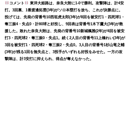
コメント
東洋大姫路は、奈良大附に1-0で勝利。攻撃陣は、計4安
打。3回裏、1番渡邊拓雲(3年)がソロ本塁打を放ち、これが決勝点に。
投げては、先発の背番号10西垣虎太郎(3年)が8回を被安打1・四死球1・
奪三振4・失点0・計80球と好投し、9回表は背番号1木下鷹大(3年)が救
援した。敗れた奈良大附は、先発の背番号10新城楓雅(2年)が4回を被安
打3・四死球2・奪三振0・失点1。続く2人目の背番号11上橋れい(3年)が
3回を被安打1・四死球2・奪三振2・失点0。3人目の背番号1杉山竜之輔
(3年)が残る1回を無失点と、3投手がいずれも好投をみせた。一方の攻
撃陣は、計3安打に抑えられ、得点が奪えなかった。