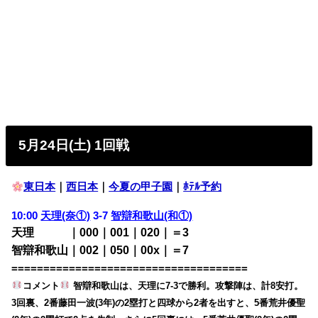
5月24日(土) 1回戦
東日本
｜
西日本
｜
今夏の甲子園
｜
ﾎﾃﾙ予約
10:00
天理(奈①)
3-7
智辯和歌山(和①)
天理 ｜000｜001｜020｜＝3
智辯和歌山｜002｜050｜00x｜＝7
=====================================
コメント
智辯和歌山は、天理に7-3で勝利。攻撃陣は、計8安打。
3回裏、2番藤田一波(3年)の2塁打と四球から2者を出すと、5番荒井優聖