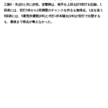
三振0・失点0と共に好投。攻撃陣は、相手を上回る計9安打を記録。1
回表には、安打3本から1死満塁のチャンスを作るも無得点。1点を追う
9回表には、5番荒井優聖(2年)と代打•井本陽太(1年)が安打で出塁する
も、最後まで得点が奪えなかった。