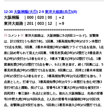
12:30
大阪桐蔭(大①)
2-9
東洋大姫路(兵①)
(8)
大阪桐蔭 ｜000｜020｜00
0
｜＝2
東洋大姫路｜201｜003｜12
0
｜＝9
=====================================
コメント
東洋大姫路は、大阪桐蔭に9-2(8回コールド)。攻撃陣
は、計13安打(うち長打7本)。1回裏、3番高畑知季(3年)の2ラン本塁打
で2点を先制。3回裏、2番木本琉惺(3年)の犠牲フライで1点を追加。1点
差に詰め寄られて迎えた6回裏、5番見村昊成(3年)の2塁打と8番桒原大
礼(3年)の安打から2者を出すと、9番木下鷹大(3年)の2塁打で1点、1番
渡邊拓雲(3年)の2塁打で2点を奪い、6-2と突き放す。続く7回裏には、5
番見村昊成(3年)の2塁打で1点を追加。8回裏には、四球と2番木本琉惺
(3年)の安打から2者を出すと、3番高畑知季(3年)が2点2塁打を放ち、7
点差とした。打者では、3番高畑知季(3年)が2ラン本塁打を含む4打数3
安打4打点と躍動。投げては、背番号1木下鷹大(3年)が8回を被安打8・
四死球3・奪三振8・失点2と好投した。敗れた大阪桐蔭は、先発の背番
号1中野大虎(3年)が6回6失点、2人目の背番号10森陽樹(3年)が2回3失
点。攻撃陣は計8安打を放ち、5回表に1番宮本楽久(3年)の2塁打で1点、