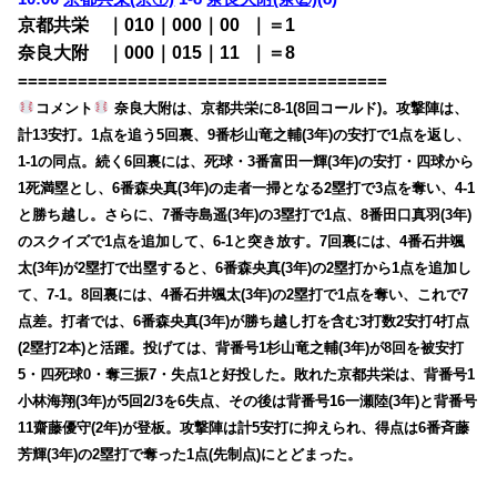
京都共栄 ｜010｜000｜00
0
｜＝1
奈良大附 ｜000｜015｜11
0
｜＝8
=====================================
コメント
奈良大附は、京都共栄に8-1(8回コールド)。攻撃陣は、
計13安打。1点を追う5回裏、9番杉山竜之輔(3年)の安打で1点を返し、
1-1の同点。続く6回裏には、死球・3番富田一輝(3年)の安打・四球から
1死満塁とし、6番森央真(3年)の走者一掃となる2塁打で3点を奪い、4-1
と勝ち越し。さらに、7番寺島遥(3年)の3塁打で1点、8番田口真羽(3年)
のスクイズで1点を追加して、6-1と突き放す。7回裏には、4番石井颯
太(3年)が2塁打で出塁すると、6番森央真(3年)の2塁打から1点を追加し
て、7-1。8回裏には、4番石井颯太(3年)の2塁打で1点を奪い、これで7
点差。打者では、6番森央真(3年)が勝ち越し打を含む3打数2安打4打点
(2塁打2本)と活躍。投げては、背番号1杉山竜之輔(3年)が8回を被安打
5・四死球0・奪三振7・失点1と好投した。敗れた京都共栄は、背番号1
小林海翔(3年)が5回2/3を6失点、その後は背番号16一瀬陸(3年)と背番号
11齋藤優守(2年)が登板。攻撃陣は計5安打に抑えられ、得点は6番斉藤
芳輝(3年)の2塁打で奪った1点(先制点)にとどまった。