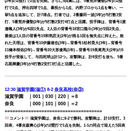
(2年)の2塁打で2点を先制。さらに5回裏には、5番荒井優聖(2年)の2塁
打で2点、押出四球で1点、暴投から1点、内野ゴロから1点を奪い、一
挙5点を追加して、計7得点。打者では、2番藤田一波(3年)が5打数3安
打、5番荒井優聖(2年)が5打数2安打4打点と活躍。投手陣は、背番号1渡
邉颯人(3年)が6回1失点、2人目の背番号18宮口龍斗(3年)が2回2失点、
最後は3人目の背番号19和気匠太(2年)が残る1回を無失点に抑えた。敗
れた天理は、背番号10伊藤達也(3年)→背番号1松村晃大(3年)→背番号
11橋本桜佑(2年)→背番号20大形遼馬(1年)→背番号19長尾亮大(2年)の5
投手が登板して、与四死球は計12つ。攻撃陣は、計8安打を放ち、5番
石黒輝慶(3年)が4打数2安打3打点と活躍した。
12:30
滋賀学園(滋①)
8-2
奈良高校(奈③)
滋賀学園 ｜001｜030｜220｜＝8
奈良 ｜000｜101｜000｜＝2
=====================================
コメント
滋賀学園は、奈良に8-2で勝利。攻撃陣は、計10安打。3
回表、4番吉森爽心(2年)の2塁打で1点を先制。1-1の同点で迎えた5回表