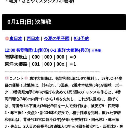
・場所：さとやくスタジアム(1会場)
6月1日(日) 決勝戦
東日本
｜
西日本
｜
今夏の甲子園
｜
ﾎﾃﾙ予約
12:00
智辯和歌山(和①)
0-1
東洋大姫路(兵①)
※決勝
智辯和歌山｜000｜000｜000｜＝0
東洋大姫路｜001｜000｜00x｜＝1
=====================================
コメント
東洋大姫路は、智辯和歌山に1-0で勝利し、37年ぶり4度
目の優勝！攻撃陣は、計4安打。3回裏、2番木本琉惺(3年)が四球→ボー
ク→3番高畑知季(3年)が犠打を決めて1死3塁のチャンスを作ると、4番
高田瑠心(3年)の内野ゴロから1点を先制し、これが決勝点に。投げて
は、背番号1木下鷹大(3年)が9回を一人で投げ抜き、被安打9・四死球
2・奪三振4・失点0・計134球の好投で、相手打線を完封。敗れた智辯
和歌山は、背番号18宮口龍斗(3年)が4回を被安打3・四死球3・奪三振
3・失点1、2人目の背番号1渡邉颯人(3年)が4回を被安打1・四死球0・奪