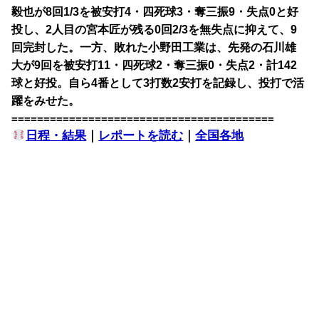
毅也が8回1/3を被安打4・四死球3・奪三振9・失点0と好
投し、2人目の宮本匠が残る0回2/3を無失点に抑えて、9
回完封した。一方、敗れた小野田工業は、先発の石川雄
大が9回を被安打11・四死球2・奪三振0・失点2・計142
球と好投。自ら4番として3打数2安打を記録し、投打で活
躍をみせた。
=========================================
日程・結果
｜
レポートを読む
｜
全国各地