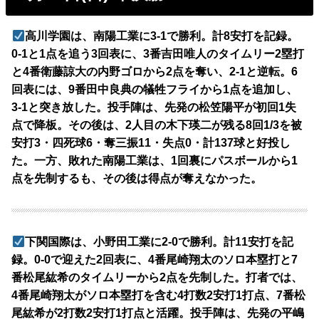
高川学園は、南陽工業に3-1で勝利。計8安打を記録。
0-1と1点を追う3回表に、3番吉田唯人のタイムリー2塁打
と4番衛藤諒大の内野ゴロから2点を奪い、2-1と逆転。6
回表には、9番田中良典の犠牲フライから1点を追加し、
3-1と突き放した。投手陣は、先発の松笠陽平が初回1失
点で降板。その後は、2人目の木下瑛二が残る8回1/3を被
安打3・四死球6・奪三振11・失点0・計137球と好投し
た。一方、敗れた南陽工業は、1回裏にパスボールから1
点を先制するも、その後は得点が奪えなかった。
下関国際は、小野田工業に2-0で勝利。計11安打を記
録。0-0で迎えた2回表に、4番尾崎翔太のソロ本塁打と7
番松尾紘希のタイムリーから2点を先制した。打者では、
4番尾崎翔太がソロ本塁打を含む4打数2安打1打点、7番松
尾紘希が2打数2安打1打点と活躍。投手陣は、先発の平嶋