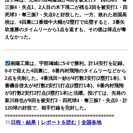
三振4・失点1、2人目の木下瑛二が残る3回を被安打1・四
死球3・奪三振7・失点0と好投した。一方、敗れた岩国高
校は、4回裏に1番畑中大輔が2塁打で出塁すると、3番矢
吹連勝のタイムリーから1点を返すも、その後は得点が奪
えなかった。
南陽工業は、宇部鴻城に5-0で勝利。計14安打を記録。
0-0で迎えた4回裏に、6番内村飛翔のタイムリーなどから
2点を先制した。4番浅田一紗が4打数3安打(2塁打1本)、5
番磯谷啓太が4打数2安打1打点(2塁打1本)、6番内村飛翔
が3打数2安打2打点(3塁打1本)と活躍。投げては、先発の
新川柊也が9回を被安打3・四死球4・奪三振7・失点0・計
120球の好投で、相手打線を完封した。
=========================================
日程・結果
｜
レポートを読む
｜
全国各地