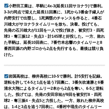
小野田工業は、早鞆に4x-3(延長11回サヨナラ)で勝利。
3-3の同点で迎えた延長11回裏に、1死から3番金子縁人が
内野安打で出塁し、1死満塁のチャンスを作ると、4番石
川雄大がサヨナラタイムリーを放ち、決着。投げても、
先発の石川雄大が11回を一人で投げ抜き、被安打3・四死
球3・奪三振12・失点3・計145球と好投した。一方、敗れ
た早鞆は、延長10回表に、7番竹本志響のタイムリーと8
番西田源の内野ゴロから2点を先行するも、最後は競り負
けた。
岩国高校は、柳井高校に10-5で勝利。計5安打を記録。
逆転を許して4-5と1点を追う7回裏に、3番矢吹連勝と6番
清水大翔によるタイムリー2本から2点を奪い、6-5と逆転
した。投げては、先発の安田宗祐が9回を被安打8・四死
球2・奪三振4・失点5と力投した。一方、敗れた柳井高校
は、1-4と3点を追う7回表に、4番村中琉生のタイムリー