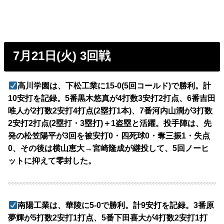
7月21日(火) 3回戦
高川学園は、下松工業に15-0(5回コールド)で勝利。計
10安打を記録。5番黒木悠真が4打数3安打2打点、6番吉田
唯人が2打数2安打4打点(2塁打1本)、7番河内山潤が3打数
2安打2打点(2塁打・3塁打)＋1盗塁と活躍。投手陣は、先
発の松笠陽平が3回を被安打0・四死球0・奪三振1・失点
0、その後は横山恵大→宮崎隆成が継投して、5回ノーヒ
ットに抑えて零封した。
南陽工業は、華陵に5-0で勝利。計9安打を記録。3番原
夢輝が5打数2安打1打点、5番下田喜大が4打数2安打1打