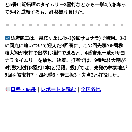
と5番山近拓暉のタイムリー3塁打などから一挙4点を奪っ
て5-4と逆転するも、終盤競り負けた。
防府商工は、県桜ヶ丘に4x-3(9回サヨナラ)で勝利。3-3
の同点に追いついて迎えた9回裏に、この回先頭の9番秋
枝大翔が安打で出塁し犠打で送ると、4番吉永一成がサヨ
ナラタイムリーを放ち、決着。打者では、9番秋枝大翔が
4打数2安打(3塁打1本)と活躍。投げては、先発の林泰地が
9回を被安打7・四死球6・奪三振3・失点3と好投した。
=========================================
日程・結果
｜
レポートを読む
｜
全国各地