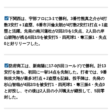
下関西は、宇部フロに3-1で勝利。3番竹熊真之介が4打
数3安打＋1盗塁、6番市川倫太朗が4打数2安打1打点＋1盗
塁と活躍。先発の南川蓮杜が2回2/3を1失点、2人目の岸
山碧翔が残る6回1/3を被安打5・四死球1・奪三振1・失点
0と好リリーフした。
防府商工は、新南陽に17-0(5回コールド)で勝利。計13
安打を放ち、初回に一挙14点を先制した。打者では、9番
秋枝大翔が最多3打点＋2盗塁を記録。投手陣は、先発の
杉山智哉が4回2/3を被安打1・四死球1・奪三振4・失点0
と好投し、その後は2人目の小川颯太が継投して、5回零
封した。