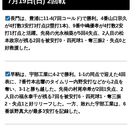
7月19日(日) 2回戦
長門は、豊浦に11-4(7回コールド)で勝利。4番山口宗久
が4打数3安打3打点(2塁打1本)、9番中嶋優孝が4打数2安
打1打点と活躍。先発の光永柚葵が5回4失点、2人目の松
本政宗が残る2回を被安打0・四死球1・奪三振2・失点0と
好救援した。
早鞆は、宇部工業に4-2で勝利。1-1の同点で迎えた4回
表に、7番竹本志響のタイムリー内野安打などから2点を
奪い、3-1と勝ち越した。先発の村尾幸希が2回1失点、2
人目の福永泰千が残る7回を被安打6・四死球1・奪三振
2・失点1と好リリーフした。一方、敗れた宇部工業は、6
番坂野真大が最多3安打を記録した。