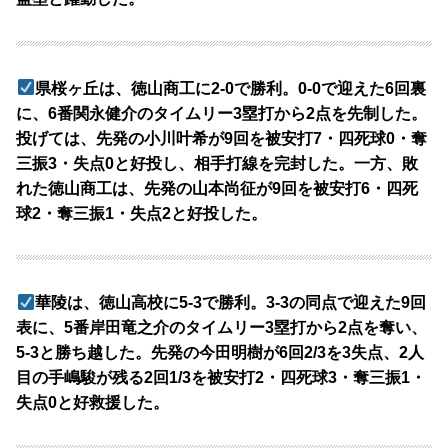
県桜ヶ丘は、徳山商工に2-0で勝利。0-0で迎えた6回裏
に、6番関永健介のタイムリー3塁打から2点を先制した。
投げては、先発の小川叶希が9回を被安打7・四死球0・奪
三振3・失点0と好投し、相手打線を完封した。一方、敗
れた徳山商工は、先発の山本尚征が9回を被安打6・四死
球2・奪三振1・失点2と好投した。
華陵は、徳山高校に5-3で勝利。3-3の同点で迎えた9回
表に、5番岸田竜之介のタイムリー3塁打から2点を奪い、
5-3と勝ち越した。先発の今田明樹が6回2/3を3失点、2人
目の手嶋駿が残る2回1/3を被安打2・四死球3・奪三振1・
失点0と好救援した。