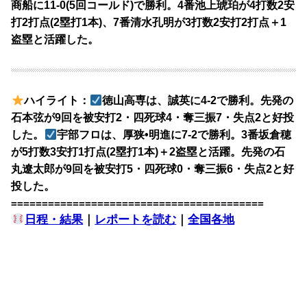
商船に11-0(5回コールド)で勝利。4番池上琥珀が4打数2安
打2打点(2塁打1本)、7番清水孔明が3打数2安打2打点＋1
盗塁と活躍した。
ハイライト：
徳山高専は、誠英に4-2で勝利。先発の
石本弦が9回を被安打2・四死球4・奪三振7・失点2と好投
した。
宇部フロは、厚狭•明進に7-2で勝利。3番坂倉穂
が5打数3安打1打点(2塁打1本)＋2盗塁と活躍。先発の石
丸遼太郎が9回を被安打5・四死球0・奪三振6・失点2と好
投した。
=========================================
日程・結果
｜
レポートを読む
｜
全国各地