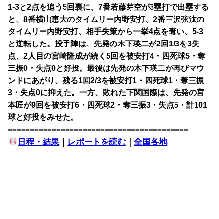
1-3と2点を追う5回裏に、7番若藤芽空が3塁打で出塁する
と、8番横山恵大のタイムリー内野安打、2番三沢弦汰の
タイムリー内野安打、相手失策から一挙4点を奪い、5-3
と逆転した。投手陣は、先発の木下瑛二が2回1/3を3失
点、2人目の宮崎隆成が続く5回を被安打4・四死球5・奪
三振0・失点0と好投。最後は先発の木下瑛二が再びマウ
ンドにあがり、残る1回2/3を被安打1・四死球1・奪三振
3・失点0に抑えた。一方、敗れた下関国際は、先発の宮
本匠が9回を被安打6・四死球2・奪三振3・失点5・計101
球と好投をみせた。
=========================================
日程・結果
｜
レポートを読む
｜
全国各地