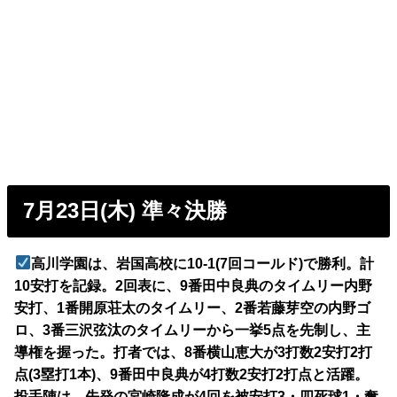
7月23日(木) 準々決勝
高川学園は、岩国高校に10-1(7回コールド)で勝利。計
10安打を記録。2回表に、9番田中良典のタイムリー内野
安打、1番開原荘太のタイムリー、2番若藤芽空の内野ゴ
ロ、3番三沢弦汰のタイムリーから一挙5点を先制し、主
導権を握った。打者では、8番横山恵大が3打数2安打2打
点(3塁打1本)、9番田中良典が4打数2安打2打点と活躍。
投手陣は、先発の宮崎隆成が4回を被安打3・四死球1・奪