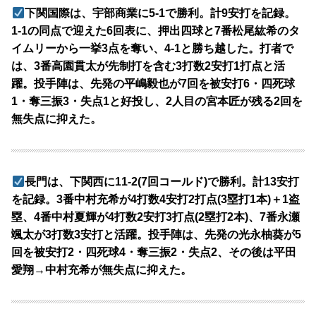
下関国際は、宇部商業に5-1で勝利。計9安打を記録。
1-1の同点で迎えた6回表に、押出四球と7番松尾紘希のタ
イムリーから一挙3点を奪い、4-1と勝ち越した。打者で
は、3番高園貫太が先制打を含む3打数2安打1打点と活
躍。投手陣は、先発の平嶋毅也が7回を被安打6・四死球
1・奪三振3・失点1と好投し、2人目の宮本匠が残る2回を
無失点に抑えた。
長門は、下関西に11-2(7回コールド)で勝利。計13安打
を記録。3番中村充希が4打数4安打2打点(3塁打1本)＋1盗
塁、4番中村夏輝が4打数2安打3打点(2塁打2本)、7番永瀬
颯太が3打数3安打と活躍。投手陣は、先発の光永柚葵が5
回を被安打2・四死球4・奪三振2・失点2、その後は平田
愛翔→中村充希が無失点に抑えた。