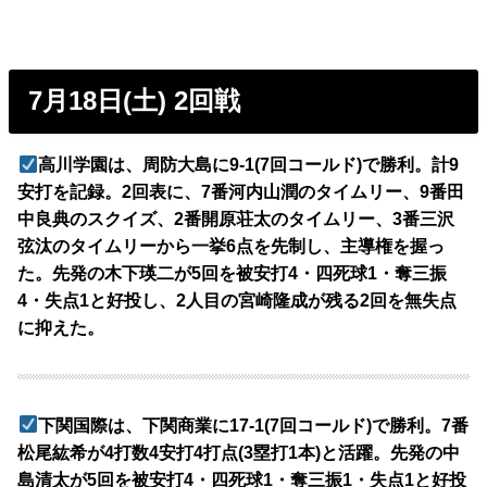
7月18日(土) 2回戦
高川学園は、周防大島に9-1(7回コールド)で勝利。計9
安打を記録。2回表に、7番河内山潤のタイムリー、9番田
中良典のスクイズ、2番開原荘太のタイムリー、3番三沢
弦汰のタイムリーから一挙6点を先制し、主導権を握っ
た。先発の木下瑛二が5回を被安打4・四死球1・奪三振
4・失点1と好投し、2人目の宮崎隆成が残る2回を無失点
に抑えた。
下関国際は、下関商業に17-1(7回コールド)で勝利。7番
松尾紘希が4打数4安打4打点(3塁打1本)と活躍。先発の中
島清太が5回を被安打4・四死球1・奪三振1・失点1と好投