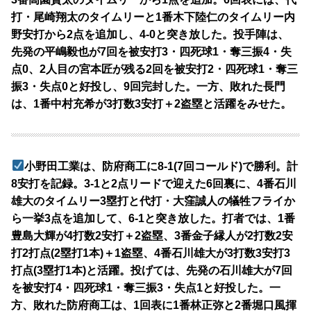
打・尾崎翔太のタイムリーと1番木下陸仁のタイムリー内
野安打から2点を追加し、4-0と突き放した。投手陣は、
先発の平嶋毅也が7回を被安打3・四死球1・奪三振4・失
点0、2人目の宮本匠が残る2回を被安打2・四死球1・奪三
振3・失点0と好投し、9回完封した。一方、敗れた長門
は、1番中村充希が3打数3安打＋2盗塁と活躍をみせた。
小野田工業は、防府商工に8-1(7回コールド)で勝利。計
8安打を記録。3-1と2点リードで迎えた6回裏に、4番石川
雄大のタイムリー3塁打と代打・大窪誠人の犠牲フライか
ら一挙3点を追加して、6-1と突き放した。打者では、1番
豊島大輝が4打数2安打＋2盗塁、3番金子縁人が2打数2安
打2打点(2塁打1本)＋1盗塁、4番石川雄大が3打数3安打3
打点(3塁打1本)と活躍。投げては、先発の石川雄大が7回
を被安打4・四死球1・奪三振3・失点1と好投した。一
方、敗れた防府商工は、1回表に1番林正弥と2番堀口風揮