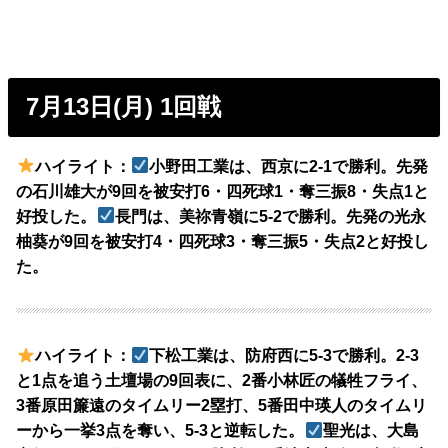
7月13日(月) 1回戦
ハイライト：
小野田工業は、西京に2-1で勝利。先発
の石川雄大が9回を被安打6・四死球1・奪三振8・失点1と
好投した。
長門は、美祢青嶺に5-2で勝利。先発の光永
柚葵が9回を被安打4・四死球3・奪三振5・失点2と好投し
た。
ハイライト：
下松工業は、防府西に5-3で勝利。2-3
と1点を追う土壇場の9回表に、2番小林匠の犠牲フライ、
3番原田簾遠のタイムリー2塁打、5番田中瑛人のタイムリ
ーから一挙3点を奪い、5-3と逆転した。
聖光は、大島