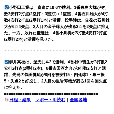
小野田工業は、慶進に10-6で勝利。1番豊島大輝が4打
数3安打2打点(2塁打・3塁打)＋1盗塁、4番石川雄大が4打
数4安打2打点(2塁打1本)と活躍。投手陣は、先発の石川雄
大が6回4失点、2人目の金子縁人が残る3回を2失点に抑え
た。一方、敗れた慶進は、4番小川奏が5打数4安打2打点
(2塁打2本)と活躍を見せた。
柳井高校は、聖光に4-2で勝利。4番村中琉生が3打数2
安打2打点(2塁打2本)、8番吉田淳之介が3打数2安打と活
躍。先発の鶴田健琉が8回を被安打5・四死球1・奪三振
5・失点2と好投し、2人目の重岩寿哉が残る1回を無失点
に抑えた。
=========================================
日程・結果
｜
レポートを読む
｜
全国各地