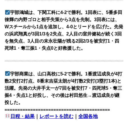
宇部鴻城は、下関工科に4-2で勝利。1回表に、5番多田
徠輝の内野ゴロと相手失策から3点を先制。3回表には、
Wスチールから1点を追加し、4-0とリードを広げた。先発
の浜武翔真が3回1/3を2失点、2人目の室井健祐が続く3回
を無失点、3人目の末永壮陽が残る2回2/3を被安打1・四
死球1・奪三振1・失点0と好救援した。
宇部商業は、山口高校に5-2で勝利。1番渡辺成良が4打
数2安打2打点、8番末吉栞太朗が4打数2安打(3塁打1本)と
活躍。先発の大井手太一が7回を被安打7・四死球5・奪三
振4・失点1と好投し、その後は村田悠生→渡辺成良が継
投した。
=========================================
日程・結果
｜
レポートを読む
｜
全国各地