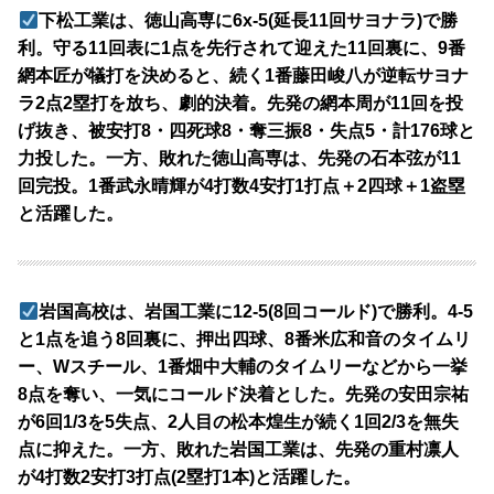
下松工業は、徳山高専に6x-5(延長11回サヨナラ)で勝
利。守る11回表に1点を先行されて迎えた11回裏に、9番
網本匠が犠打を決めると、続く1番藤田峻八が逆転サヨナ
ラ2点2塁打を放ち、劇的決着。先発の網本周が11回を投
げ抜き、被安打8・四死球8・奪三振8・失点5・計176球と
力投した。一方、敗れた徳山高専は、先発の石本弦が11
回完投。1番武永晴輝が4打数4安打1打点＋2四球＋1盗塁
と活躍した。
岩国高校は、岩国工業に12-5(8回コールド)で勝利。4-5
と1点を追う8回裏に、押出四球、8番米広和音のタイムリ
ー、Wスチール、1番畑中大輔のタイムリーなどから一挙
8点を奪い、一気にコールド決着とした。先発の安田宗祐
が6回1/3を5失点、2人目の松本煌生が続く1回2/3を無失
点に抑えた。一方、敗れた岩国工業は、先発の重村凛人
が4打数2安打3打点(2塁打1本)と活躍した。