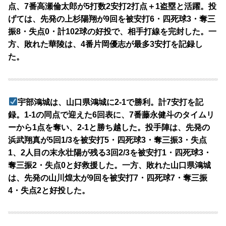
点、7番高瀬倫太郎が5打数2安打2打点＋1盗塁と活躍。投
げては、先発の上杉陽翔が9回を被安打6・四死球3・奪三
振8・失点0・計102球の好投で、相手打線を完封した。一
方、敗れた華陵は、4番片岡優志が最多3安打を記録し
た。
宇部鴻城は、山口県鴻城に2-1で勝利。計7安打を記
録。1-1の同点で迎えた6回表に、7番藤永健斗のタイムリ
ーから1点を奪い、2-1と勝ち越した。投手陣は、先発の
浜武翔真が5回1/3を被安打5・四死球3・奪三振3・失点
1、2人目の末永壮陽が残る3回2/3を被安打1・四死球3・
奪三振2・失点0と好救援した。一方、敗れた山口県鴻城
は、先発の山川煌太が9回を被安打7・四死球7・奪三振
4・失点2と好投した。