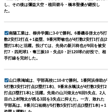
し、その後は彌益大空・植田碧斗・橋本聖優が継投し
た。
南陽工業は、柳井学園に3-0で勝利。6番磯谷啓太が5打
数2安打2打点＋1盗塁、9番河野敏也が4打数2安打1打点(2
塁打1本)と活躍。投げては、先発の新川柊也が9回を被安
打7・四死球1・奪三振10・失点0・計120球の好投で、相
手打線を完封した。
山口県鴻城は、宇部高校に10-8で勝利。1番阿浜倖助が
5打数3安打2打点(2塁打1本)、9番末永颯汰が4打数3安打2
打点(3塁打1本)と活躍。先発の山川煌太が6回5失点、2人
目の上村翔太が残る3回を3失点に抑えた。一方、敗れた
宇部高は、8番川口祐樹が5打数5安打1打点(3塁打1本)＋1
盗塁と躍動した。