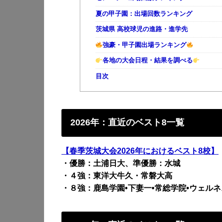
夏の甲子園：出場回数ランキング
茨城県 高校球児の進路・進学先
強豪・甲子園出場ランキング
各地の大会日程・結果を調べる
目次
2026年：直近のベスト8一覧
【春季茨城大会2026年におけるベスト8校】
・優勝：土浦日大、準優勝：水城
・４強：東洋大牛久・常磐大高
・８強：鹿島学園•下妻一•常総学院•ウェルネ