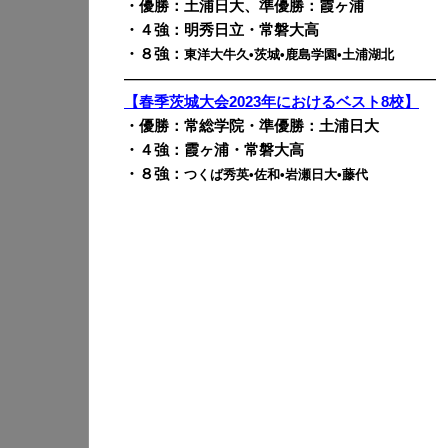
・優勝：土浦日大、準優勝：霞ヶ浦
・４強：明秀日立・常磐大高
・８強：
東洋大牛久•茨城•鹿島学園•土浦湖北
————————————————————————
【春季茨城大会2023年におけるベスト8校】
・優勝：常総学院・準優勝：土浦日大
・４強：霞ヶ浦・常磐大高
・８強：
つくば秀英•佐和•岩瀬日大•藤代