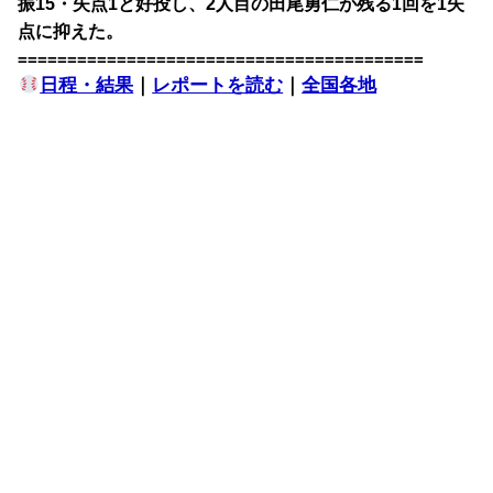
振15・失点1と好投し、2人目の田尾勇仁が残る1回を1失
点に抑えた。
=========================================
日程・結果
｜
レポートを読む
｜
全国各地