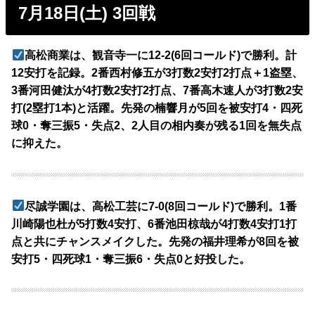
7月18日(土) 3回戦
高松商業は、観音寺一に12-2(6回コールド)で勝利。計
12安打を記録。2番西村修五が3打数2安打2打点＋1盗塁、
3番河田健汰が4打数2安打2打点、7番高木速人が3打数2安
打(2塁打1本)と活躍。先発の楠響月が5回を被安打4・四死
球0・奪三振5・失点2、2人目の相内奏が残る1回を無失点
に抑えた。
尽誠学園は、高松工芸に7-0(8回コールド)で勝利。1番
川崎陽也杜が5打数4安打、6番池田椋哉が4打数4安打1打
点と共にチャンスメイクした。先発の福井理希が8回を被
安打5・四死球1・奪三振6・失点0と好投した。