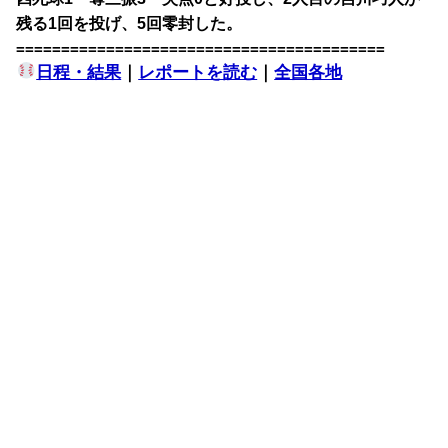
残る1回を投げ、5回零封した。
=========================================
日程・結果
｜
レポートを読む
｜
全国各地