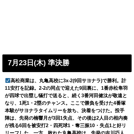
7月23日(木) 準決勝
高松商業は、丸亀高校に3x-2(9回サヨナラ)で勝利。計
11安打を記録。2-2の同点で迎えた9回裏に、1番赤松隼羽
が四球で出塁し犠打で送ると、続く3番河田健汰が敬遠と
なり、1死1・2塁のチャンス。ここで勝負を受けた4番塚
本駿がサヨナラタイムリーを放ち、決着をつけた。投手
陣は、先発の楠響月が3回1失点、その後は2人目の相内奏
が残る6回を被安打2・四死球1・奪三振10・失点1と好リ
リーフした。一方、敗れた丸亀高校は、先発の吉川巧人