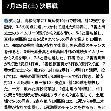
7月25日(土) 決勝戦
英明は、高松商業に7-5(延長10回)で勝利。計12安打を
記録。3-3の同点に追いつかれて迎えた9回表に、7番太田
丈士のタイムリー3塁打から2点を奪い、5-3と勝ち越し。
直後の9回裏に2点を返されて5-5の同点で迎えた10回表
に、先頭の2番吉川輝が安打で出塁し無死満塁のチャンス
を作ると、3番松原蒼真と4番高田斗稀の連続タイムリー
から2点を奪い、7-5と勝ち越した。打者では、2番吉川輝
が5打数3安打1打点、3番松原蒼真が5打数3安打2打点、7
番太田丈士が5打数3安打2打点(2塁打・3塁打)と活躍。投
げては、先発の冨岡琥希が10回を一人で投げ抜き、被安
打11・四死球5・奪三振10・失点5・計180球を熱投し
た。一方、敗れた高松商業は、2点を追う9回裏に、相手
失策と5番浅野太智の犠牲フライから2点を返して、土壇
場で5-5の同点。2点を追う10回裏には、1死から8番二木
葵聖が安打で出塁し、1死満塁のチャンスを作るも、あと