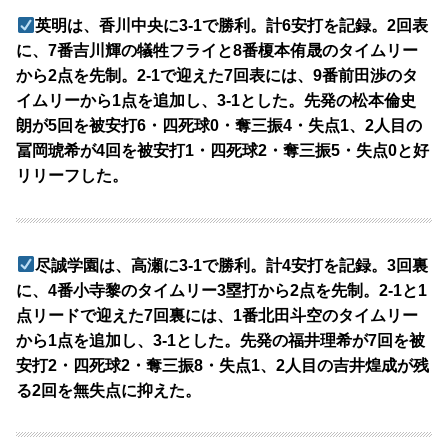
英明は、香川中央に3-1で勝利。計6安打を記録。2回表
に、7番吉川輝の犠牲フライと8番榎本侑晟のタイムリー
から2点を先制。2-1で迎えた7回表には、9番前田渉のタ
イムリーから1点を追加し、3-1とした。先発の松本倫史
朗が5回を被安打6・四死球0・奪三振4・失点1、2人目の
冨岡琥希が4回を被安打1・四死球2・奪三振5・失点0と好
リリーフした。
尽誠学園は、高瀬に3-1で勝利。計4安打を記録。3回裏
に、4番小寺黎のタイムリー3塁打から2点を先制。2-1と1
点リードで迎えた7回裏には、1番北田斗空のタイムリー
から1点を追加し、3-1とした。先発の福井理希が7回を被
安打2・四死球2・奪三振8・失点1、2人目の吉井煌成が残
る2回を無失点に抑えた。