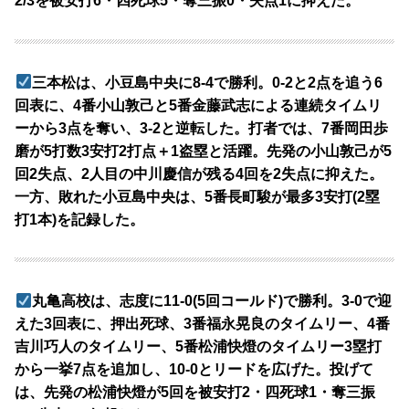
2/3を被安打6・四死球5・奪三振0・失点1に抑えた。
三本松は、小豆島中央に8-4で勝利。0-2と2点を追う6
回表に、4番小山敦己と5番金藤武志による連続タイムリ
ーから3点を奪い、3-2と逆転した。打者では、7番岡田歩
磨が5打数3安打2打点＋1盗塁と活躍。先発の小山敦己が5
回2失点、2人目の中川慶信が残る4回を2失点に抑えた。
一方、敗れた小豆島中央は、5番長町駿が最多3安打(2塁
打1本)を記録した。
丸亀高校は、志度に11-0(5回コールド)で勝利。3-0で迎
えた3回表に、押出死球、3番福永晃良のタイムリー、4番
吉川巧人のタイムリー、5番松浦快燈のタイムリー3塁打
から一挙7点を追加し、10-0とリードを広げた。投げて
は、先発の松浦快燈が5回を被安打2・四死球1・奪三振