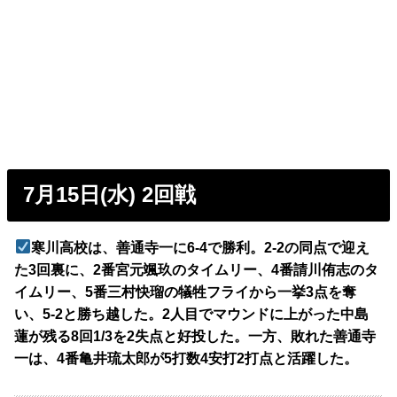
7月15日(水) 2回戦
寒川高校は、善通寺一に6-4で勝利。2-2の同点で迎え
た3回裏に、2番宮元颯玖のタイムリー、4番請川侑志のタ
イムリー、5番三村快瑠の犠牲フライから一挙3点を奪
い、5-2と勝ち越した。2人目でマウンドに上がった中島
蓮が残る8回1/3を2失点と好投した。一方、敗れた善通寺
一は、4番亀井琉太郎が5打数4安打2打点と活躍した。