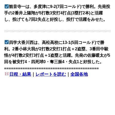
観音寺一は、多度津に9-2(7回コールド)で勝利。先発投
手の2番井上陽翔が5打数3安打4打点(3塁打2本)と活躍
し、投げても7回2失点と好投し、投打で活躍をみせた。
四学大香川西は、高松高校に13-1(5回コールド)で勝
利。2番小林大我が2打数2安打1打点＋2盗塁、3番田中駿
悟が4打数2安打3打点＋1盗塁と活躍。先発の佐藤暖太が5
回を被安打4・四死球0・奪三振4・失点1と好投した。
=========================================
日程・結果
｜
レポートを読む
｜
全国各地