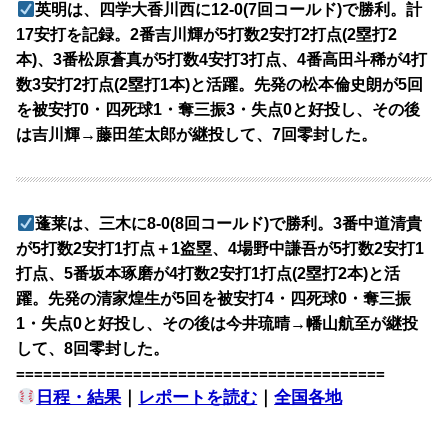
英明は、四学大香川西に12-0(7回コールド)で勝利。計
17安打を記録。2番吉川輝が5打数2安打2打点(2塁打2
本)、3番松原蒼真が5打数4安打3打点、4番高田斗稀が4打
数3安打2打点(2塁打1本)と活躍。先発の松本倫史朗が5回
を被安打0・四死球1・奪三振3・失点0と好投し、その後
は吉川輝→藤田笙太郎が継投して、7回零封した。
蓬莱は、三木に8-0(8回コールド)で勝利。3番中道清貴
が5打数2安打1打点＋1盗塁、4場野中謙吾が5打数2安打1
打点、5番坂本琢磨が4打数2安打1打点(2塁打2本)と活
躍。先発の清家煌生が5回を被安打4・四死球0・奪三振
1・失点0と好投し、その後は今井琉晴→幡山航至が継投
して、8回零封した。
=========================================
日程・結果
｜
レポートを読む
｜
全国各地