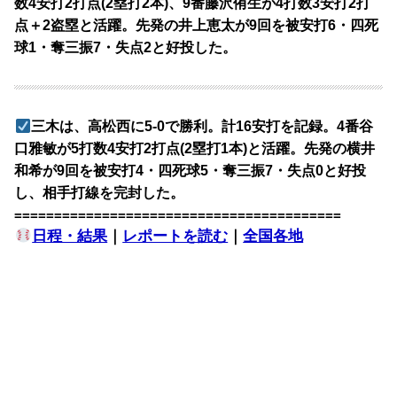
数4安打2打点(2塁打2本)、9番藤沢侑生が4打数3安打2打
点＋2盗塁と活躍。先発の井上恵太が9回を被安打6・四死
球1・奪三振7・失点2と好投した。
三木は、高松西に5-0で勝利。計16安打を記録。4番谷
口雅敏が5打数4安打2打点(2塁打1本)と活躍。先発の横井
和希が9回を被安打4・四死球5・奪三振7・失点0と好投
し、相手打線を完封した。
=========================================
日程・結果
｜
レポートを読む
｜
全国各地