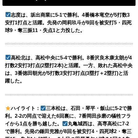
志度は、坂出商業に5-1で勝利。4番橋本竜空が5打数3
安打1打点と活躍。先発の岡莉玖斗が9回を被安打5・四死
球9・奪三振11・失点1と力投した。
高松北は、高松中央に5-4で勝利。8番沢良木康太朗が4
打数2安打3打点(2塁打2本)と活躍。一方、敗れた高松中央
は、3番徳田朝光が5打数3安打3打点(3塁打＋2塁打)と活
躍した。
ハイライト：
三本松は、石田・琴平・飯山に5-2で勝
利。2-2の同点で迎えた6回裏に、7番岡田歩磨の犠牲フラ
イから1点を勝ち越した。
丸亀城西は、高専高松に7-2
で勝利。先発の鎌田兜雅が8回を被安打4・四死球2・奪三