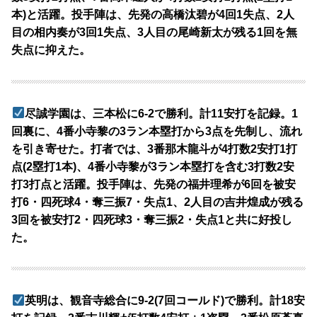
本)と活躍。投手陣は、先発の高橋汰碧が4回1失点、2人
目の相内奏が3回1失点、3人目の尾崎新太が残る1回を無
失点に抑えた。
尽誠学園は、三本松に6-2で勝利。計11安打を記録。1
回裏に、4番小寺黎の3ラン本塁打から3点を先制し、流れ
を引き寄せた。打者では、3番那木龍斗が4打数2安打1打
点(2塁打1本)、4番小寺黎が3ラン本塁打を含む3打数2安
打3打点と活躍。投手陣は、先発の福井理希が6回を被安
打6・四死球4・奪三振7・失点1、2人目の吉井煌成が残る
3回を被安打2・四死球3・奪三振2・失点1と共に好投し
た。
英明は、観音寺総合に9-2(7回コールド)で勝利。計18安