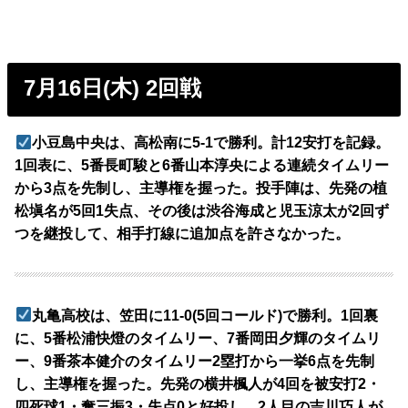
7月16日(木) 2回戦
小豆島中央は、高松南に5-1で勝利。計12安打を記録。
1回表に、5番長町駿と6番山本淳央による連続タイムリー
から3点を先制し、主導権を握った。投手陣は、先発の植
松塡名が5回1失点、その後は渋谷海成と児玉涼太が2回ず
つを継投して、相手打線に追加点を許さなかった。
丸亀高校は、笠田に11-0(5回コールド)で勝利。1回裏
に、5番松浦快燈のタイムリー、7番岡田夕輝のタイムリ
ー、9番茶本健介のタイムリー2塁打から一挙6点を先制
し、主導権を握った。先発の横井楓人が4回を被安打2・
四死球1・奪三振3・失点0と好投し、2人目の吉川巧人が