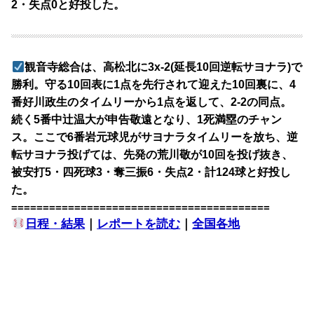
2・失点0と好投した。
観音寺総合は、高松北に3x-2(延長10回逆転サヨナラ)で
勝利。守る10回表に1点を先行されて迎えた10回裏に、4
番好川政生のタイムリーから1点を返して、2-2の同点。
続く5番中辻温大が申告敬遠となり、1死満塁のチャン
ス。ここで6番岩元球児がサヨナラタイムリーを放ち、逆
転サヨナラ投げては、先発の荒川敬が10回を投げ抜き、
被安打5・四死球3・奪三振6・失点2・計124球と好投し
た。
=========================================
日程・結果
｜
レポートを読む
｜
全国各地