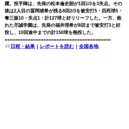
躍。投手陣は、先発の松本倫史朗が1回1/3を3失点。その
後は2人目の冨岡琥希が残る8回2/3を被安打5・四死球5・
奪三振10・失点1・計127球と好リリーフした。一方、敗
れた尽誠学園は、先発の福井理希が8回まで被安打3と好
投し、10回途中までの計150球を熱投した。
=========================================
日程・結果
｜
レポートを読む
｜
全国各地