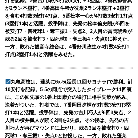
打を記録。2番吉川輝が5打数4安打＋1盗塁、3番松原蒼真
が2ラン本塁打、4番高田斗稀が先制2ラン本塁打＋2塁打
を含む4打数3安打4打点、5番松本一心が4打数3安打1打点
(3塁打1本)と活躍。投手陣は、先発の松本倫史朗が5回を
被安打7・四死球1・奪三振1・失点2、2人目の冨岡琥希が
残る2回を被安打3・四死球0・奪三振4・失点0に抑えた。
一方、敗れた観音寺総合は、4番好川政生が4打数4安打1
打点(2塁打1本)と活躍をみせた。
丸亀高校は、蓬莱に6x-5(延長11回サヨナラ)で勝利。計
10安打を記録。5-5の同点で突入したタイブレーク11回裏
に、この回先頭の1番上田康介の犠打に相手失策が絡み、
決着がついた。打者では、7番岡田夕輝が3打数3安打(3塁
打1本)と活躍。投手陣は、先発の吉川巧人が6回3失点、2
人目の横井楓人が続く2回を2失点。その後は、先発の吉
川巧人が再びマウンドに上がり、残る3回を被安打0・四
死球1・奪三振1・失点0と好投した。一方、敗れた蓬莱