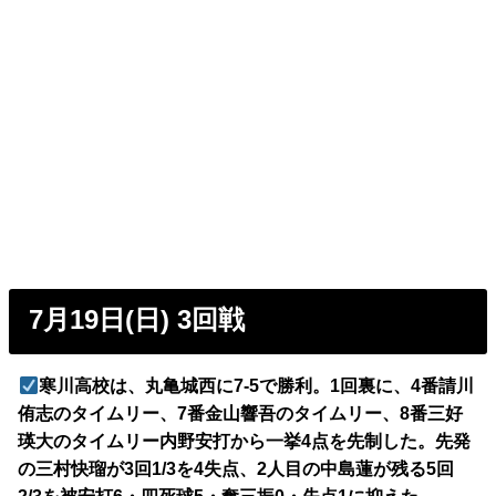
7月19日(日) 3回戦
寒川高校は、丸亀城西に7-5で勝利。1回裏に、4番請川
侑志のタイムリー、7番金山響吾のタイムリー、8番三好
瑛大のタイムリー内野安打から一挙4点を先制した。先発
の三村快瑠が3回1/3を4失点、2人目の中島蓮が残る5回