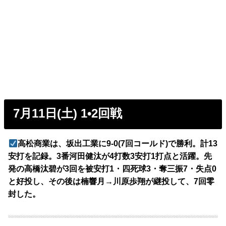
7月11日(土) 1•2回戦
高松商業は、坂出工業に9-0(7回コールド)で勝利。計13
安打を記録。3番河田健汰が4打数3安打1打点と活躍。先
発の高橋汰碧が3回を被安打1・四死球3・奪三振7・失点0
と好投し、その後は楠響月→川原歩翔が継投して、7回零
封した。