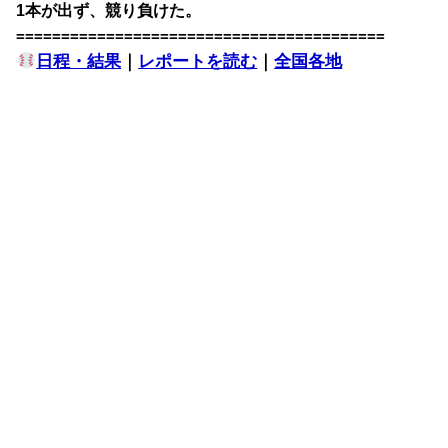
1本が出ず、競り負けた。
=========================================
日程・結果
｜
レポートを読む
｜
全国各地