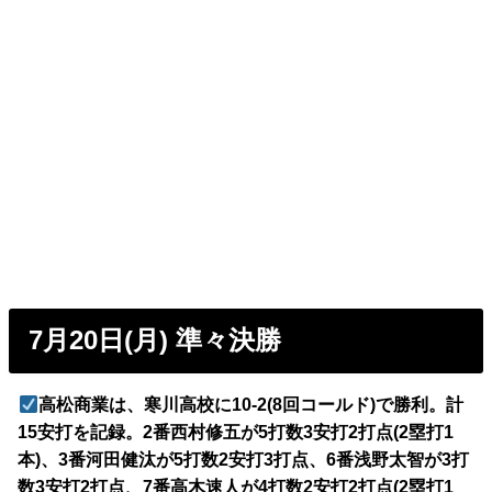
7月20日(月) 準々決勝
高松商業は、寒川高校に10-2(8回コールド)で勝利。計
15安打を記録。2番西村修五が5打数3安打2打点(2塁打1
本)、3番河田健汰が5打数2安打3打点、6番浅野太智が3打
数3安打2打点、7番高木速人が4打数2安打2打点(2塁打1