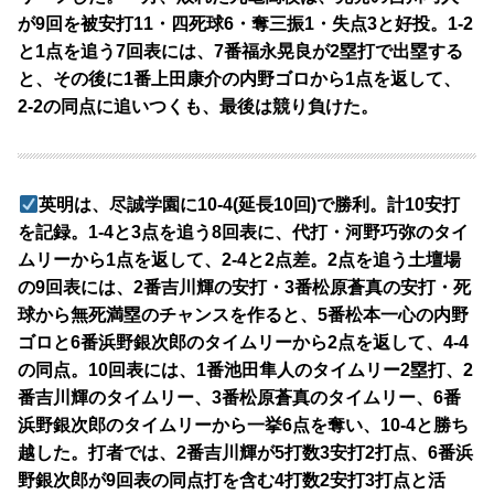
が9回を被安打11・四死球6・奪三振1・失点3と好投。1-2
と1点を追う7回表には、7番福永晃良が2塁打で出塁する
と、その後に1番上田康介の内野ゴロから1点を返して、
2-2の同点に追いつくも、最後は競り負けた。
英明は、尽誠学園に10-4(延長10回)で勝利。計10安打
を記録。1-4と3点を追う8回表に、代打・河野巧弥のタイ
ムリーから1点を返して、2-4と2点差。2点を追う土壇場
の9回表には、2番吉川輝の安打・3番松原蒼真の安打・死
球から無死満塁のチャンスを作ると、5番松本一心の内野
ゴロと6番浜野銀次郎のタイムリーから2点を返して、4-4
の同点。10回表には、1番池田隼人のタイムリー2塁打、2
番吉川輝のタイムリー、3番松原蒼真のタイムリー、6番
浜野銀次郎のタイムリーから一挙6点を奪い、10-4と勝ち
越した。打者では、2番吉川輝が5打数3安打2打点、6番浜
野銀次郎が9回表の同点打を含む4打数2安打3打点と活