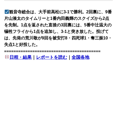
観音寺総合は、大手前高松に3-1で勝利。2回裏に、9番
片山湊太のタイムリーと1番内田義輝のスクイズから2点
を先制。1点を返された直後の3回裏には、5番中辻温大の
犠牲フライから1点を追加し、3-1と突き放した。投げて
は、先発の荒川敬が9回を被安打8・四死球1・奪三振10・
失点1と好投した。
=========================================
日程・結果
｜
レポートを読む
｜
全国各地