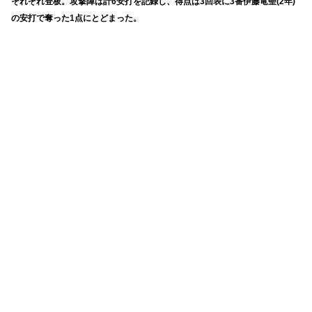
それぞれ登板。攻撃陣は計6安打を記録し、
得点は3回表に3番伊藤竜聖(2年)
の安打で奪った1点にとどまった。