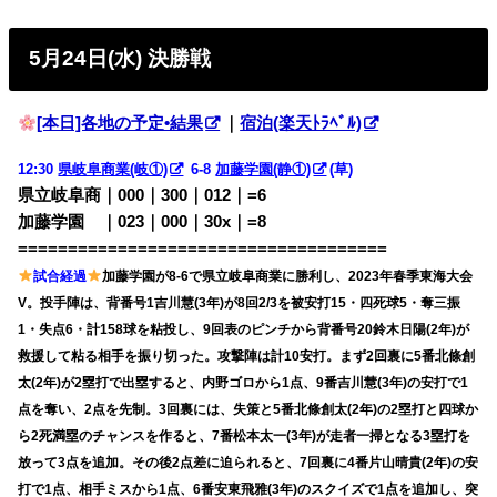
5月24日(水) 決勝戦
[本日]各地の予定•結果
｜
宿泊(楽天ﾄﾗﾍﾞﾙ)
12:30
県岐阜商業(岐①)
6-8
加藤学園(静①)
(草)
県立岐阜商｜000｜300｜012｜=6
加藤学園 ｜023｜000｜30x｜=8
=====================================
試合経過
加藤学園が8-6で県立岐阜商業に勝利し、2023年春季東海大会
V。投手陣は、背番号1吉川慧(3年)が8回2/3を被安打15・四死球5・奪三振
1・失点6・計158球を粘投し、9回表のピンチから背番号20鈴木日陽(2年)が
救援して粘る相手を振り切った。攻撃陣は計10安打。まず2回裏に5番北條創
太(2年)が2塁打で出塁すると、内野ゴロから1点、9番吉川慧(3年)の安打で1
点を奪い、2点を先制。3回裏には、失策と5番北條創太(2年)の2塁打と四球か
ら2死満塁のチャンスを作ると、7番松本太一(3年)が走者一掃となる3塁打を
放って3点を追加。その後2点差に迫られると、7回裏に4番片山晴貴(2年)の安
打で1点、相手ミスから1点、6番安東飛雅(3年)のスクイズで1点を追加し、突