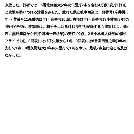
き放した。打者では、5番北條創太(2年)が2塁打2本を含む4打数3安打1打点
と攻撃を勢いづける活躍をみせた。敗れた県立岐阜商業は、背番号1今井翼(3
年)・背番号11森厳徳(2年)・背番号10山口恵悟(3年)・背番号19小林希(3年)の
4投手が登板。攻撃陣は、相手を上回る計15安打を記録するも残塁12つ。4回
表に無死満塁から代打•髙橋一瑛(3年)の安打で2点、2番小林凜人(3年)の犠牲
フライで1点。8回表には相手失策から1点、9回表には6番園田進之助(3年)の
安打で1点、8番矢野航大(3年)の2塁打で1点を奪い、最後2点差に迫るも及ば
なかった。