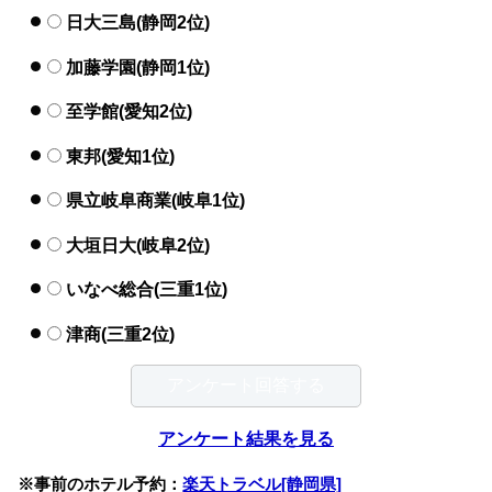
日大三島(静岡2位)
加藤学園(静岡1位)
至学館(愛知2位)
東邦(愛知1位)
県立岐阜商業(岐阜1位)
大垣日大(岐阜2位)
いなべ総合(三重1位)
津商(三重2位)
アンケート結果を見る
※事前のホテル予約：
楽天トラベル[静岡県]