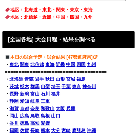
地区：
北海道
・
東北
・
関東
・
東京
・
東海
地区：
北信越
・
近畿
・
中国
・
四国
・
九州
[全国各地] 大会日程・結果を調べる
本日の試合予定・試合結果 [47都道府県]
・
東北
関東
北信越
東海
近畿
中国
四国
九州
=====================================
・
北海道
青森
岩手
秋田
山形
宮城
福島
・
茨城
栃木
群馬
山梨
埼玉
千葉
東京
神奈川
・
長野
新潟
富山
石川
福井
・
静岡
愛知
岐阜
三重
・
滋賀
京都
奈良
和歌山
大阪
兵庫
・
岡山
広島
鳥取
島根
山口
・
香川
徳島
高知
愛媛
・
福岡
佐賀
長崎
熊本
大分
宮崎
鹿児島
沖縄