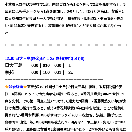
小林凜人(3年)の3塁打で1点、内野ゴロから1点を奪って2点を先制すると、3
回表には相手ボークから1点を追加し、3-0とした。敗れた津商は、背番号1
松田空知(3年)が9回を一人で投げ抜き、被安打5・四死球2・奪三振5・失点
3・計115球と好投するも、攻撃陣が計5安打にとどまり得点が奪えなかっ
た。
12:30
日大三島(静②)
1-2x
東邦(愛①)
(清)
日大三島 ｜000｜010｜000｜=1
東邦 ｜000｜100｜001｜=2x
=====================================
試合経過
東邦が2x-1(9回サヨナラ)で日大三島に勝利。攻撃陣は計9安
打。4回裏にヒットで出た走者を犠打で送ると、4番石川瑛貴(3年)の安打で1
点を先制。その後、同点に追いつかれて迎えた9回裏、2番藤田悠矢(3年)が安
打で出塁し犠打で送ると、続く4番石川瑛貴(3年)は申告敬遠。ここで勝負を
挑まれた5番岡本昇磨(3年)がサヨナラタイムリーを放ち、決着。投げては、
背番号10山北一颯(3年)が8回を被安打4・四死球2・奪三振3・失点1・計102
球と好投し、最終回は背番号1宮國凌空(3年)がヒット2本を浴びるも無失点に