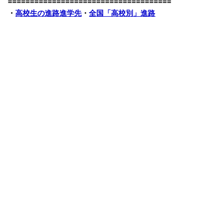
=====================================
・
高校生の進路進学先
・
全国「高校別」進路