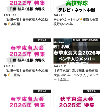
2022.12.1
2026.8.1
【結果一覧】春季東海大会2022
テレビ•ネット中継
東海大会高
年
浜松開…
校野球2026年
東海大会
NEWS・高校野球の観戦記
2025.5.1
2026.5.23
【結果一覧】春季東海大会2025
【選手名簿】高校野球 春季東海
年
三重高…
大会 2026年｜ベンチ入りメンバ
ー【全出…
東海大会
東海大会