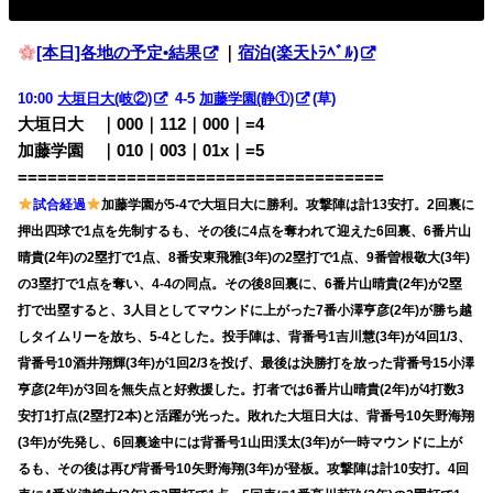
[本日]各地の予定•結果
｜
宿泊(楽天ﾄﾗﾍﾞﾙ)
10:00
大垣日大(岐②)
4-5
加藤学園(静①)
(草)
大垣日大 ｜000｜112｜000｜=4
加藤学園 ｜010｜003｜01x｜=5
=====================================
試合経過
加藤学園が5-4で大垣日大に勝利。攻撃陣は計13安打。2回裏に
押出四球で1点を先制するも、その後に4点を奪われて迎えた6回裏、6番片山
晴貴(2年)の2塁打で1点、8番安東飛雅(3年)の2塁打で1点、9番曽根敬大(3年)
の3塁打で1点を奪い、4-4の同点。その後8回裏に、6番片山晴貴(2年)が2塁
打で出塁すると、3人目としてマウンドに上がった7番小澤亨彦(2年)が勝ち越
しタイムリーを放ち、5-4とした。投手陣は、背番号1吉川慧(3年)が4回1/3、
背番号10酒井翔輝(3年)が1回2/3を投げ、最後は決勝打を放った背番号15小澤
亨彦(2年)が3回を無失点と好救援した。打者では6番片山晴貴(2年)が4打数3
安打1打点(2塁打2本)と活躍が光った。敗れた大垣日大は、背番号10矢野海翔
(3年)が先発し、6回裏途中には背番号1山田渓太(3年)が一時マウンドに上が
るも、その後は再び背番号10矢野海翔(3年)が登板。攻撃陣は計10安打。4回