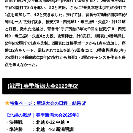
吉池千寛(3年)と4番名川綾祐(3年)が連打で出塁すると、5番宮澤洸弥(3
年)の3塁打で2点を奪い、3-2と逆転。さらに7番奥本悠太(3年)の安打で
1点を追加して、4-2と突き放した。投げては、背番号1加藤佑都(3年)が
9回を一人で投げ抜き、被安打8・四死球1・奪三振9・失点2・計121球
と好投。敗れた北越は、背番号1手戸芳紘(3年)が9回を被安打10・四死
球0・奪三振8・失点4と力投。攻撃陣は、計8安打。1回表に4番嶋武仁
(2年)の2塁打で1点を先制。2回表には相手ボークから1点を追加し、序
盤は2点をリード。逆転されて2点を追う9回表には、3番富樫琢真(3年)
の2塁打と4番嶋武仁(2年)の安打から無死1・3塁のチャンスを作るも得
点を奪えなかった。
[戦歴] 春季新潟大会2025年
特集ページ：新潟大会の日程・結果
【北越の戦歴｜春季新潟大会2025年】
・決勝戦 ：北越 0-12 中越 ⚫︎
・準決勝 ：北越
0
4-3 新潟明訓