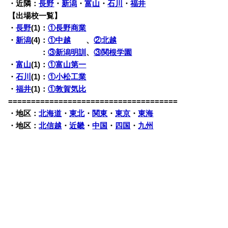
・近隣：
長野
・
新潟
・
富山
・
石川
・
福井
【出場校一覧】
・
長野
(1)：
①長野商業
・
新潟
(4)：
①中越
、
②北越
・新潟(4)
：
③新潟明訓
、
③関根学園
・
富山
(1)：
①富山第一
・
石川
(1)：
①小松工業
・
福井
(1)：
①敦賀気比
=====================================
・地区：
北海道
・
東北
・
関東
・
東京
・
東海
・地区：
北信越
・
近畿
・
中国
・
四国
・
九州