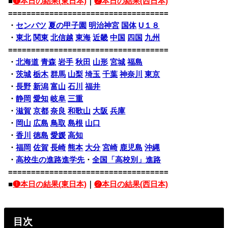
■
❶本日の結果(東日本)
｜
❷本日の結果(西日本)
===================================
・
センバツ
夏の甲子園
明治神宮
国体
U１８
・
東北
関東
北信越
東海
近畿
中国
四国
九州
===================================
・
北海道
青森
岩手
秋田
山形
宮城
福島
・
茨城
栃木
群馬
山梨
埼玉
千葉
神奈川
東京
・
長野
新潟
富山
石川
福井
・
静岡
愛知
岐阜
三重
・
滋賀
京都
奈良
和歌山
大阪
兵庫
・
岡山
広島
鳥取
島根
山口
・
香川
徳島
愛媛
高知
・
福岡
佐賀
長崎
熊本
大分
宮崎
鹿児島
沖縄
・
高校生の進路進学先
・
全国「高校別」進路
===================================
■
❶本日の結果(東日本)
｜
❷本日の結果(西日本)
目次