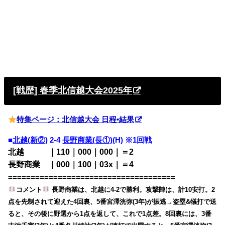
[戦歴] 春季北信越大会2025年
特集ページ：北信越大会 日程•結果
■
北越(新②)
2-4
長野商業(長①)
(H) ※1回戦
北越 ｜110｜000｜000｜＝2
長野商業 ｜000｜100｜03x｜＝4
=====================================
コメント
長野商業は、北越に4-2で勝利。攻撃陣は、計10安打。2
点を先制されて迎えた4回裏、5番宮澤洸弥(3年)が振逃→盗塁&犠打で送
ると、その後に野選から1点を返して、これで1点差。8回裏には、3番