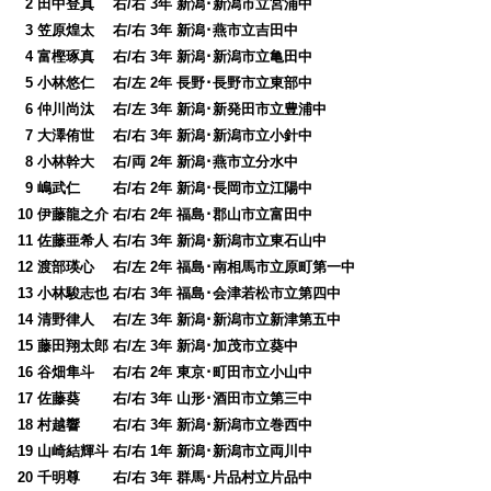
0
2 田中登真 右/右 3年 新潟･新潟市立宮浦中
0
3 笠原煌太 右/右 3年 新潟･燕市立吉田中
0
4 富樫琢真 右/右 3年 新潟･新潟市立亀田中
0
5 小林悠仁 右/左 2年 長野･長野市立東部中
0
6 仲川尚汰 右/左 3年 新潟･新発田市立豊浦中
0
7 大澤侑世 右/右 3年 新潟･新潟市立小針中
0
8 小林幹大 右/両 2年 新潟･燕市立分水中
0
9 嶋武仁 右/右 2年 新潟･長岡市立江陽中
10 伊藤龍之介 右/右 2年 福島･郡山市立富田中
11 佐藤亜希人 右/右 3年 新潟･新潟市立東石山中
12 渡部瑛心 右/左 2年 福島･南相馬市立原町第一中
13 小林駿志也 右/右 3年 福島･会津若松市立第四中
14 清野律人 右/左 3年 新潟･新潟市立新津第五中
15 藤田翔太郎 右/左 3年 新潟･加茂市立葵中
16 谷畑隼斗 右/右 2年 東京･町田市立小山中
17 佐藤葵 右/右 3年 山形･酒田市立第三中
18 村越響 右/右 3年 新潟･新潟市立巻西中
19 山崎結輝斗 右/右 1年 新潟･新潟市立両川中
20 千明尊 右/右 3年 群馬･片品村立片品中