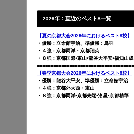
2026年：直近のベスト8一覧
【夏の京都大会2026年におけるベスト8校】
・優勝：立命館宇治、準優勝：鳥羽
・４強：京都両洋・京都翔英
・８強：京都国際•東山•龍谷大平安•福知山成
====================================
【春季京都大会2026年におけるベスト8校】
・優勝：龍谷大平安、準優勝：立命館宇治
・４強：京都外大西・東山
・８強：京都両洋•京都先端•洛星•京都精華