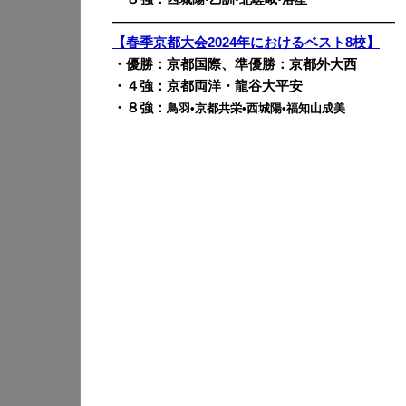
————————————————————————
【春季京都大会2024年におけるベスト8校】
・優勝：京都国際、準優勝：京都外大西
・４強：京都両洋・龍谷大平安
・８強：
鳥羽•京都共栄•西城陽•福知山成美