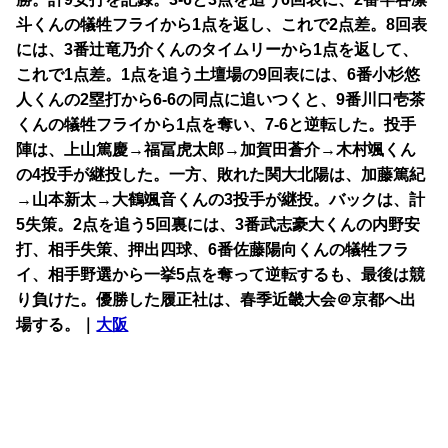
斗くんの犠牲フライから1点を返し、これで2点差。8回表
には、3番辻竜乃介くんのタイムリーから1点を返して、
これで1点差。1点を追う土壇場の9回表には、6番小杉悠
人くんの2塁打から6-6の同点に追いつくと、9番川口壱茶
くんの犠牲フライから1点を奪い、7-6と逆転した。投手
陣は、上山篤慶→福冨虎太郎→加賀田蒼介→木村颯くん
の4投手が継投した。一方、敗れた関大北陽は、加藤篤紀
→山本新太→大鶴颯音くんの3投手が継投。バックは、計
5失策。2点を追う5回裏には、3番武志豪大くんの内野安
打、相手失策、押出四球、6番佐藤陽向くんの犠牲フラ
イ、相手野選から一挙5点を奪って逆転するも、最後は競
り負けた。優勝した履正社は、春季近畿大会＠京都へ出
場する。｜
大阪