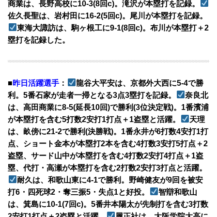
商業は、長野高校に10-3(8回c)。滝沢が本塁打を記録。
佐久長聖は、岩村田に16-2(5回c)。尾川が本塁打を記録。
東海大諏訪は、駒ヶ根工に9-1(8回c)。布川が本塁打＋2
塁打を記録した。
■
昨日活躍選手
：
龍谷大平安は、京都外大西に5-4で勝
利。5番石家が走者一掃となる3点3塁打を記録。
奈良北
は、高田商業に8-5(延長10回)で勝利(3位決定戦)。1番濱浦
が本塁打を含む5打数2安打1打点＋1盗塁と活躍。
天理
は、畝傍に21-2で勝利(決勝戦)。1番永井が6打数4安打1打
点、ショート金本が本塁打2本を含む4打数3安打5打点＋2
盗塁、サード山中が本塁打を含む4打数2安打4打点＋1盗
塁、代打・高瀬が本塁打を含む2打数2安打3打点と活躍。
耐久は、和歌山東に4-1で勝利。野崎健友が9回を被安
打6・四死球2・奪三振5・失点1と好投。
智辯和歌山
は、箕島に10-1(7回c)。5番井本陽太が先制打を含む3打数
2安打1打点＋2盗塁と活躍。
履正社は、大阪学院大高に