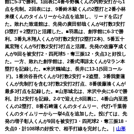
館に5-3で勝利。1回表に4番今野楓くんの内野安打から1
点を先制。2回表には、9番鈴木駿くんの2塁打と2番小林
来榎くんのタイムリーから2点を追加し、
リードを広げ
た。敗れた致道館は、先発の廣田郁哉くんが4打数3安打
(3塁打＋2塁打)と活躍した。■羽黒は、創学館に6-3で勝
利。3番丸木翔人くんが3打数2安打(2塁打2本)、5番五十
嵐宏翔くんが5打数2安打3打点と活躍。先発の佐藤亨成く
んが9回を被安打2・四死球5・奪三振12・失点3と好投し
た。一方、敗れた創学館は、2番式澤諒太くんが2ラン本
塁打を記録した。■米沢鶴城は、長井に13-1(5回コール
ド)。1番渋谷吾代くんが3打数2安打＋2盗塁、3番我妻蓮
くんが先制打を含む3打数2安打2打点、8番後藤湊くんが
最多3打点を記録した。■山形城北は、米沢中央に6-0で勝
利。計12安打を記録。2-0で迎えた8回裏に、4番山内至恩
くんの2塁打、8番石﨑蓮くんのタイムリー、代打•千葉善
くんのタイムリーから一挙4点を追加した。投げては、先
発の増子彰人くんが9回を被安打3・四死球2・奪三振18・
失点0・計108球の好投で、相手打線を完封した。｜
山形