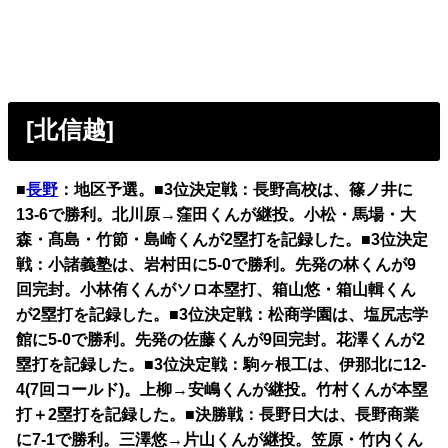
[北信越]
■
長野
：地区予選。■3位決定戦：長野高校は、篠ノ井に
13-6で勝利。北川原→窪田くんが継投。小松・馬場・大
森・髙島・竹節・島崎くんが2塁打を記録した。■3位決定
戦：小諸義塾は、岩村田に5-0で勝利。先発の林くんが9
回完封。小林侑くんがソロ本塁打、箱山悠・箱山輯くん
が2塁打を記録した。■3位決定戦：松商学園は、塩尻志学
館に5-0で勝利。先発の佐藤くんが9回完封。花澤くんが2
塁打を記録した。■3位決定戦：駒ヶ根工は、伊那北に12-
4(7回コールド)。上柳→安嶋くんが継投。竹村くんが本塁
打＋2塁打を記録した。■決勝戦：長野日大は、長野商業
に7-1で勝利。三澤悠→片山くんが継投。笠原・竹内くん