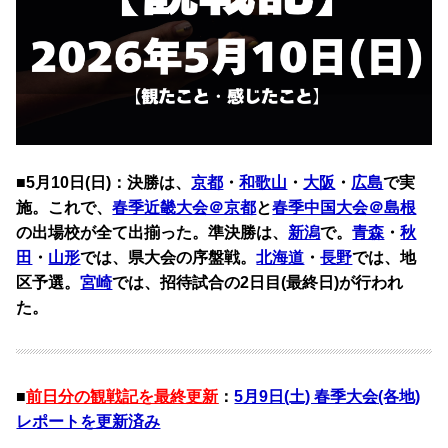
■5月10日(日)：決勝は、
京都
・
和歌山
・
大阪
・
広島
で実
施。これで、
春季近畿大会＠京都
と
春季中国大会＠島根
の出場校が全て出揃った。準決勝は、
新潟
で。
青森
・
秋
田
・
山形
では、県大会の序盤戦。
北海道
・
長野
では、地
区予選。
宮崎
では、招待試合の2日目(最終日)が行われ
た。
■
前日分の観戦記を最終更新
：
5月9日(土) 春季大会(各地)
レポートを更新済み