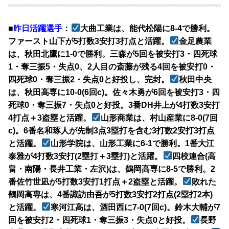
■
昨日活躍選手
：
大曲工業は、能代松陽に8-4で勝利。
ファースト山下が5打数3安打3打点と活躍。
金足農業
は、秋田北鷹に1-0で勝利。三森が5回を被安打3・四死球
1・奪三振5・失点0、2人目の斎藤が残る4回を被安打0・
四死球0・奪三振2・失点0と好投し、完封。
秋田中央
は、秋田高専に10-0(6回c)。佐々木勇が6回を被安打3・四
死球0・奪三振7・失点0と好投。3番DH井上が4打数3安打
4打点＋3盗塁と活躍。
山形商業は、村山産業に8-0(7回
c)。6番名和琢人が先制3点3塁打を含む3打数2安打3打点
と活躍。
山形学院は、山形工業に6-1で勝利。1番大江
泰雅が4打数3安打(2塁打＋3塁打)と活躍。
四校連合(高
畠・南陽・長井工業・左沢)は、鶴岡高専に8-5で勝利。2
番佐竹世凪が5打数3安打1打点＋2盗塁と活躍。
敗れた
鶴岡高専は、4番諏訪由吾が5打数3安打2打点(2塁打2本)
と活躍。
寒河江高は、酒田西に7-0(7回c)。鈴木大輔が7
回を被安打2・四死球1・奪三振3・失点0と好投。
長野