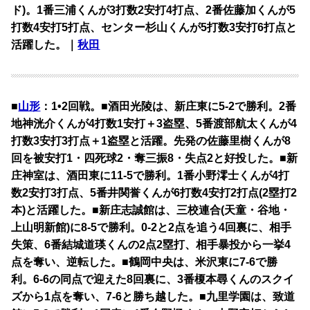
ド)。1番三浦くんが3打数2安打4打点、2番佐藤加くんが5
打数4安打5打点、センター杉山くんが5打数3安打6打点と
活躍した。｜
秋田
■
山形
：1•2回戦。■酒田光陵は、新庄東に5-2で勝利。2番
地神洸介くんが4打数1安打＋3盗塁、5番渡部航太くんが4
打数3安打3打点＋1盗塁と活躍。先発の佐藤里樹くんが8
回を被安打1・四死球2・奪三振8・失点2と好投した。■新
庄神室は、酒田東に11-5で勝利。1番小野澪士くんが4打
数2安打3打点、5番井関誉くんが6打数4安打2打点(2塁打2
本)と活躍した。■新庄志誠館は、三校連合(天童・谷地・
上山明新館)に8-5で勝利。0-2と2点を追う4回裏に、相手
失策、6番結城道瑛くんの2点2塁打、相手暴投から一挙4
点を奪い、逆転した。■鶴岡中央は、米沢東に7-6で勝
利。6-6の同点で迎えた8回裏に、3番榎本尋くんのスクイ
ズから1点を奪い、7-6と勝ち越した。■九里学園は、致道