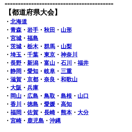
=========================================
【都道府県大会】
・
北海道
・
青森
・
岩手
・
秋田
・
山形
・
宮城
・
福島
・
茨城
・
栃木
・
群馬
・
山梨
・
埼玉
・
千葉
・
東京
・
神奈川
・
長野
・
新潟
・
富山
・
石川
・
福井
・
静岡
・
愛知
・
岐阜
・
三重
・
滋賀
・
京都
・
奈良
・
和歌山
・
大阪
・
兵庫
・
岡山
・
広島
・
鳥取
・
島根
・
山口
・
香川
・
徳島
・
愛媛
・
高知
・
福岡
・
佐賀
・
長崎
・
熊本
・
大分
・
宮崎
・
鹿児島
・
沖縄