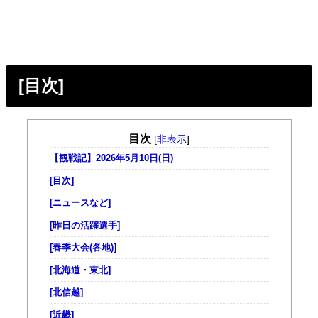
[目次]
目次
[
非表示
]
【観戦記】2026年5月10日(日)
[目次]
[ニュースなど]
[昨日の活躍選手]
[春季大会(各地)]
[北海道・東北]
[北信越]
[近畿]