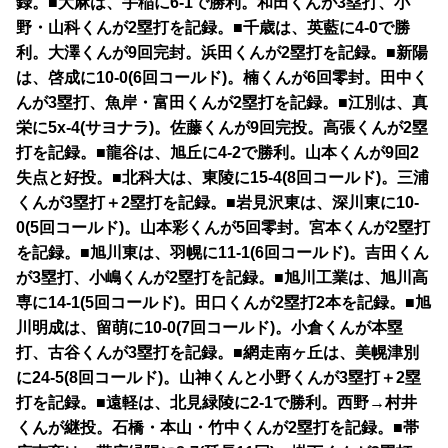
録。■大麻は、手稲に6-1で勝利。和田くんが3塁打、小
野・山科くんが2塁打を記録。■千歳は、英藍に4-0で勝
利。大澤くんが9回完封。浜田くんが2塁打を記録。■新陽
は、啓成に10-0(6回コールド)。楠くんが6回零封。田中く
んが3塁打、魚岸・富田くんが2塁打を記録。■江別は、真
栄に5x-4(サヨナラ)。佐藤くんが9回完投。高張くんが2塁
打を記録。■龍谷は、旭丘に4-2で勝利。山本くんが9回2
失点と好投。■北科大は、東陵に15-4(8回コールド)。三浦
くんが3塁打＋2塁打を記録。■岩見沢東は、深川東に10-
0(5回コールド)。山本彩くんが5回零封。宮本くんが2塁打
を記録。■旭川東は、羽幌に11-1(6回コールド)。吉田くん
が3塁打、小嶋くんが2塁打を記録。■旭川工業は、旭川高
専に14-1(5回コールド)。田口くんが2塁打2本を記録。■旭
川明成は、留萌に10-0(7回コールド)。小倉くんが本塁
打、古谷くんが3塁打を記録。■網走南ヶ丘は、美幌津別
に24-5(8回コールド)。山神くんと小野くんが3塁打＋2塁
打を記録。■遠軽は、北見緑陵に2-1で勝利。西野→村井
くんが継投。石橋・本山・竹中くんが2塁打を記録。■帯