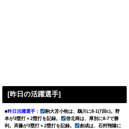
[昨日の活躍選手]
■
昨日活躍選手
：
駒大苫小牧は、鵡川に8-1(7回c)。野
本が3塁打＋2塁打を記録。
啓北商は、厚別に8-7で勝
利。斉藤が3塁打＋2塁打を記録。
創成は、石狩翔陽に