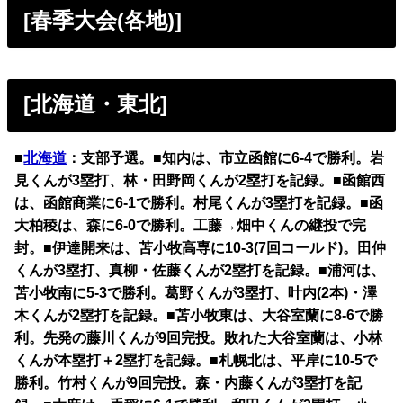
[春季大会(各地)]
[北海道・東北]
■
北海道
：支部予選。■知内は、市立函館に6-4で勝利。岩
見くんが3塁打、林・田野岡くんが2塁打を記録。■函館西
は、函館商業に6-1で勝利。村尾くんが3塁打を記録。■函
大柏稜は、森に6-0で勝利。工藤→畑中くんの継投で完
封。■伊達開来は、苫小牧高専に10-3(7回コールド)。田仲
くんが3塁打、真柳・佐藤くんが2塁打を記録。■浦河は、
苫小牧南に5-3で勝利。葛野くんが3塁打、叶内(2本)・澤
木くんが2塁打を記録。■苫小牧東は、大谷室蘭に8-6で勝
利。先発の藤川くんが9回完投。敗れた大谷室蘭は、小林
くんが本塁打＋2塁打を記録。■札幌北は、平岸に10-5で
勝利。竹村くんが9回完投。森・内藤くんが3塁打を記