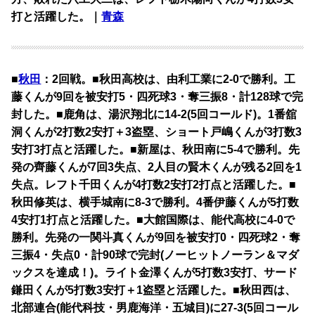
打と活躍した。｜
青森
■
秋田
：2回戦。■秋田高校は、由利工業に2-0で勝利。工
藤くんが9回を被安打5・四死球3・奪三振8・計128球で完
封した。■鹿角は、湯沢翔北に14-2(5回コールド)。1番舘
洞くんが2打数2安打＋3盗塁、ショート戸嶋くんが3打数3
安打3打点と活躍した。■新屋は、秋田南に5-4で勝利。先
発の齊藤くんが7回3失点、2人目の賢木くんが残る2回を1
失点。レフト千田くんが4打数2安打2打点と活躍した。■
秋田修英は、横手城南に8-3で勝利。4番伊藤くんが5打数
4安打1打点と活躍した。■大館国際は、能代高校に4-0で
勝利。先発の一関斗真くんが9回を被安打0・四死球2・奪
三振4・失点0・計90球で完封(ノーヒットノーラン＆マダ
ックスを達成！)。ライト金澤くんが5打数3安打、サード
鎌田くんが5打数3安打＋1盗塁と活躍した。■秋田西は、
北部連合(能代科技・男鹿海洋・五城目)に27-3(5回コール