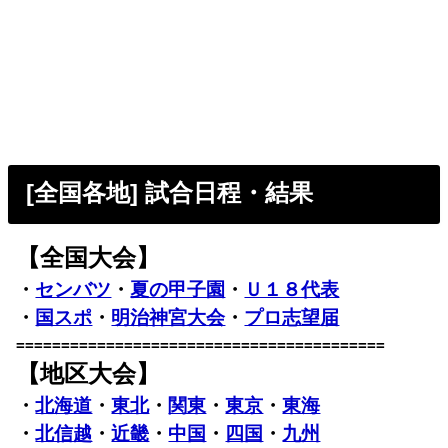
[全国各地] 試合日程・結果
【全国大会】
・
センバツ
・
夏の甲子園
・
Ｕ１８代表
・
国スポ
・
明治神宮大会
・
プロ志望届
=========================================
【地区大会】
・
北海道
・
東北
・
関東
・
東京
・
東海
・
北信越
・
近畿
・
中国
・
四国
・
九州