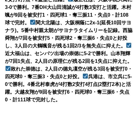
3-0で勝利。7番DH大山田清誠が4打数3安打と活躍。木村
颯が9回を被安打1・四死球1・奪三振11・失点0・計108
球で完封。
関大北陽は、大阪桐蔭に2x-1(延長10回サヨ
ナラ)。5番中村親太朗がサヨナラタイムリーを記録。西脇
舜翔が7回を被安打5・四死球2・奪三振6・失点0と好投
し、3人目の大鶴颯音が残る1回2/3を無失点に抑えた。
近大福山は、センバツ出場の崇徳に5-2で勝利。山本翔輝
が7回1失点、2人目の原理仁が残る2回を1失点に抑えた。
敗れた崇徳は、2人目の德丸凜空が残る3回を被安打0・
四死球0・奪三振3・失点0と好投。
呉港は、市立呉に5-
0で勝利。4番北村泰虎が4打数2安打4打点(2塁打2本)と活
躍。大越友翔が9回を被安打6・四死球0・奪三振6・失点
0・計111球で完封した。