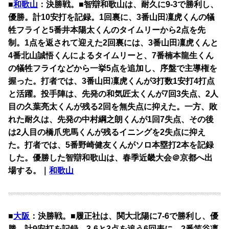
■
和歌山
：決勝戦。■智辯和歌山は、耐久に9-3で勝利し、
優勝。計10安打を記録。1回裏に、3番山田凜虎くんの犠
牲フライと5番井本陽太くんのタイムリーから2点を先
制。1点を返されて迎えた2回裏には、3番山田凜虎くんと
4番北山誠悟くんによるタイムリーと、7番楠本龍生くん
の犠牲フライなどから一挙5点を追加し、序盤で主導権を
握った。打者では、3番山田凜虎くんが3打数1安打4打点
と活躍。投手陣は、先発の和気匠太くんが7回3失点、2人
目の久葉亮太くんが残る2回を無失点に抑えた。一方、敗
れた耐久は、先発の中村綱之朗くんが1回7失点、その後
は2人目の橋爪兜馬くんが残るイニングを2失点に抑え
た。打者では、5番野崎健友くんがソロ本塁打2本を記録
した。優勝した智辯和歌山は、春季近畿大会＠京都へ出
場する。｜
和歌山
■
大阪
：決勝戦。■履正社は、関大北陽に7-6で勝利し、優
勝。計9安打を記録。3-6と3点を追う6回表に、2番竿谷凛