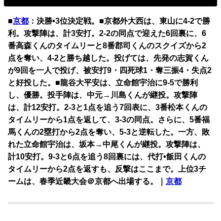
■
京都
：決勝•3位決定戦。■京都外大西は、東山に4-2で勝
利。攻撃陣は、計3安打。2-2の同点で迎えた6回裏に、6
番高森くんのタイムリーと8番郡司くんのスクイズから2
点を奪い、4-2と勝ち越した。投げては、先発の志賀くん
が9回を一人で投げ、被安打9・四死球1・奪三振4・失点2
と好投した。■龍谷大平安は、立命館宇治に9-5で勝利
し、優勝。投手陣は、中元→川島くんが継投。攻撃陣
は、計12安打。2-3と1点を追う7回表に、3番松本くんの
タイムリーから1点を返して、3-3の同点。さらに、5番福
馬くんの2塁打から2点を奪い、5-3と逆転した。一方、敗
れた立命館宇治は、坂本→中尾くんが継投。攻撃陣は、
計10安打。9-3と6点を追う8回裏には、代打•飯田くんの
タイムリーから2点を返すも、反撃はここまで。上位3チ
ームは、春季近畿大会＠京都へ出場する。｜
京都