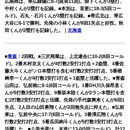
広南商は、帯広緑陽に8-7(延長11回)。掛下くんが3塁打、
中村くんが2塁打を記録。■本別は、音更に18-3(5回コー
ルド)。石丸・石川くんが3塁打を記録。■帯広北は、帯広
大谷に6-1で勝利。先発の小林くんが9回1失点と好投。秋
田くんが2塁打を記録した。｜
北海道
■
青森
：2回戦。■三沢商業は、上北連合に10-2(8回コール
ド)。2番木村京太くんが4打数2安打1打点＋2盗塁、4番佐
藤大斗くんがソロ本塁打を含む4打数2安打2打点、5番楢
﨑李一くんが4打数3安打1打点＋1盗塁と活躍した。■青森
山田は、弘前南に8-1(8回コールド)。1番DH川久保昂直く
んが5打数3安打2打点、9番坂本陸くんが2ラン本塁打を含
む2打数2安打2打点と活躍。先発の手代森爽来くんが6回1
失点、2人目の山田勇翔くんが2回無失点に抑えた。■弘前
東は、弘前中央に17-7(8回コールド)。3番澤広翔くんが5
打数2安打2打点、5番瓜田絢斗くんが5打数3安打3打点と
活躍した。■八学光星は、木造に13-0(5回コールド)。計12