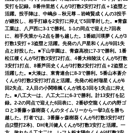
安打を記録。8番仲里悠くんが3打数2安打2打点＋1盗塁と
活躍。投手陣は、中嶋歩→秋元尊→岩崎賢成くんの3投手
が継投し、相手打線を2安打に抑えて5回零封した。■青森
工業は、八戸西に3-1で勝利。1-1の同点で迎えた7回表
に、相手失策から2点を勝ち越した。1番細川瑛夢くんが3
打数1安打＋3盗塁と活躍。先発の八戸星和くんが9回1失
点と好投した。■下山学園は、青森高校に7-3で勝利。1番
松江榎くんが5打数3安打2打点、4番大柿陵汰くんが5打数
3安打1打点、8番芦田史くんが3打数2安打2打点＋2盗塁と
活躍した。■大湊は、東青連合に8-3で勝利。5番山本蒼介
くんが3打数2安打3打点と活躍。先発の松村瑠星くんが6
回2失点、2人目の小関唯楓くんが残る3回を1失点に抑え
た。■八工大一は、八工大二に6-3で勝利。計13安打を記
録。2-2の同点で迎えた6回表に、2番砂空龍くんの内野ゴ
ロと3番藤ヶ森樹葵くんのタイムリーから一挙3点を勝ち
越した。打者では、3番藤ヶ森樹葵くんが5打数3安打4打
点(2塁打2本)、DH滝川健人くんが5打数3安打と活躍。一
方、敗れた八工大二は、レフト栃木陽向くんが4打数3安