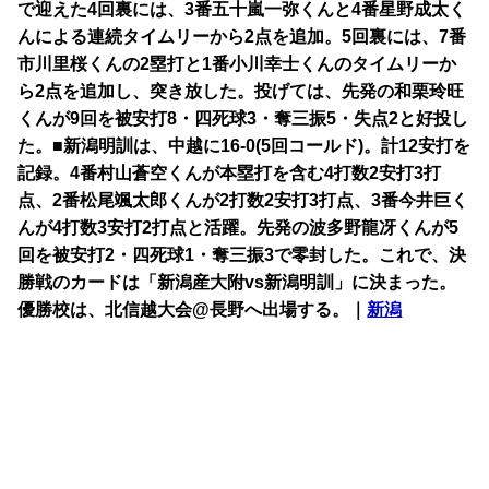
で迎えた4回裏には、3番五十嵐一弥くんと4番星野成太く
んによる連続タイムリーから2点を追加。5回裏には、7番
市川里桜くんの2塁打と1番小川幸士くんのタイムリーか
ら2点を追加し、突き放した。投げては、先発の和栗玲旺
くんが9回を被安打8・四死球3・奪三振5・失点2と好投し
た。■新潟明訓は、中越に16-0(5回コールド)。計12安打を
記録。4番村山蒼空くんが本塁打を含む4打数2安打3打
点、2番松尾颯太郎くんが2打数2安打3打点、3番今井巨く
んが4打数3安打2打点と活躍。先発の波多野龍冴くんが5
回を被安打2・四死球1・奪三振3で零封した。これで、決
勝戦のカードは「新潟産大附vs新潟明訓」に決まった。
優勝校は、北信越大会@長野へ出場する。｜
新潟