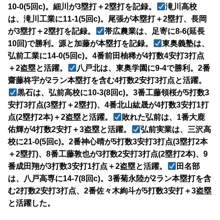
10-0(5回c)。細川が3塁打＋2塁打を記録。
滝川高校
は、滝川工業に11-1(5回c)。尾張が本塁打＋2塁打、長岡
が3塁打＋2塁打を記録。
帯広農業は、足寄に8-6(延長
10回)で勝利。源と加藤が本塁打を記録。
東奥義塾は、
弘前工業に14-0(5回c)。4番前田柚稀が4打数4安打3打点
＋2盗塁と活躍。
八戸北は、東奥学園に9-4で勝利。2番
齋藤柊宇が2ラン本塁打を含む4打数2安打3打点と活躍。
黒石は、弘前高校に10-3(8回c)。3番工藤領桜が5打数3
安打3打点(3塁打＋2塁打)、4番北山紘晟が4打数3安打1打
点(2塁打2本)＋2盗塁と活躍。
敗れた弘前は、1番大鹿
佑輝が4打数2安打＋3盗塁と活躍。
弘前実業は、三沢高
校に21-0(5回c)。2番神心晴が5打数3安打3打点(3塁打2本
＋2塁打)、8番工藤敦也が3打数2安打3打点(2塁打2本)、9
番成田翔が3打数3安打1打点＋2盗塁と活躍。
田名部
は、八戸高専に14-7(8回c)。3番菊永陸が2ラン本塁打を含
む2打数2安打3打点、2番佐々木絢斗が5打数3安打＋3盗塁
と活躍した。