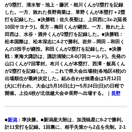
が3塁打、清水智・池上・藤沢・相川くんが2塁打を記録
した。一方、敗れた長野商業は、草野くんが本塁打＋2塁
打を記録した。■決勝戦：佐久長聖は、上田西に3x-2(延長
10回サヨナラ)。長方→梅田くんが継投。一方、敗れた上
田西は、水谷・酒井くんが2塁打を記録した。■決勝戦：
松本国際は、松本深志に4-2で勝利。岩井→岡田→和田く
んの3投手が継投。和田くんが2塁打を記録した。■決勝
戦：東海大諏訪は、諏訪清陵に8-0(7回コールド)。先発の
山口くんが7回零封。布川くんが本塁打、西澤・飯髙くん
が2塁打を記録した。→これで県大会出場校(各地区4校)の
出場順位が最終決定した。組み合わせ抽選会は5月12日
(火)に行われ、大会は5月16日(土)〜5月24日(日)の日程で
開催。上位4校が北信越大会＠長野へ出場する。｜
長野
■
新潟
：準決勝。■新潟産大附は、加茂暁星に6-2で勝利。
計11安打を記録。1回裏に、相手失策から2点を先制。2-1