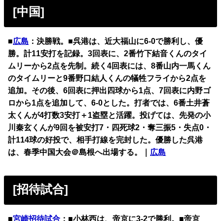
[中国]
■
広島
：決勝戦。■呉港は、近大福山に6-0で勝利し、優
勝。計11安打を記録。3回表に、2番竹下結音くんのタイ
ムリーから2点を先制。続く4回表には、8番山内一馬くん
のタイムリーと9番野口結人くんの犠牲フライから2点を
追加。その後、6回表に押出四球から1点、7回表に内野ゴ
ロから1点を追加して、6-0とした。打者では、6番土井蒼
太くんが4打数3安打＋1盗塁と活躍。投げては、先発の小
川秦玄くんが9回を被安打7・四死球2・奪三振5・失点0・
計114球の好投で、相手打線を完封した。優勝した呉港
は、春季中国大会＠島根へ出場する。｜
広島
[招待試合]
■
宮崎招待試合
：■小林西は、帝京に3-2で勝利。■帝京