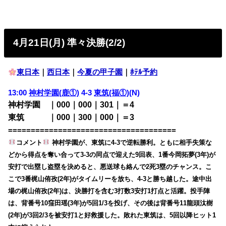
4月21日(月) 準々決勝(2/2)
東日本
｜
西日本
｜
今夏の甲子園
｜
ﾎﾃﾙ予約
13:00
神村学園(鹿①)
4-3
東筑(福①)
(N)
神村学園 ｜000｜000｜301｜＝4
東筑 ｜000｜300｜000｜＝3
=====================================
コメント
神村学園が、東筑に4-3で逆転勝利。ともに相手失策な
どから得点を奪い合って3-3の同点で迎えた9回表、1番今岡拓夢(3年)が
安打で出塁し盗塁を決めると、悪送球も絡んで2死3塁のチャンス。こ
こで3番梶山侑孜(2年)がタイムリーを放ち、4-3と勝ち越した。途中出
場の梶山侑孜(2年)は、決勝打を含む3打数3安打1打点と活躍。投手陣
は、背番号10窪田瑶(3年)が5回1/3を投げ、その後は背番号11龍頭汰樹
(2年)が3回2/3を被安打1と好救援した。敗れた東筑は、5回以降ヒット1