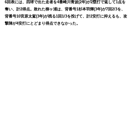
6回表には、四球で出た走者を4番崎川青波(2年)が2塁打で返して1点を
奪い、計2得点。敗れた柳ヶ浦は、背番号1杉本羽輝(3年)が7回2/3を、
背番号10宮原太駕(3年)が残る1回1/3を投げて、計2安打に抑えるも、攻
撃陣が4安打にとどまり得点できなかった。