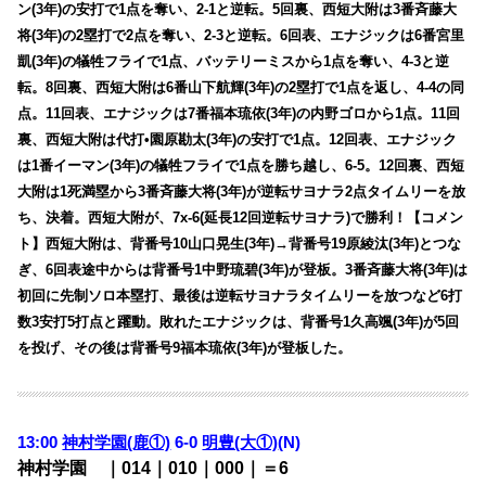
ン(3年)の安打で1点を奪い、2-1と逆転。5回裏、西短大附は3番斉藤大
将(3年)の2塁打で2点を奪い、2-3と逆転。6回表、エナジックは6番宮里
凱(3年)の犠牲フライで1点、バッテリーミスから1点を奪い、4-3と逆
転。8回裏、西短大附は6番山下航輝(3年)の2塁打で1点を返し、4-4の同
点。11回表、エナジックは7番福本琉依(3年)の内野ゴロから1点。11回
裏、西短大附は代打•園原勘太(3年)の安打で1点。12回表、エナジック
は1番イーマン(3年)の犠牲フライで1点を勝ち越し、6-5。12回裏、西短
大附は1死満塁から3番斉藤大将(3年)が逆転サヨナラ2点タイムリーを放
ち、決着。西短大附が、7x-6(延長12回逆転サヨナラ)で勝利！【コメン
ト】西短大附は、背番号10山口晃生(3年)→背番号19原綾汰(3年)とつな
ぎ、6回表途中からは背番号1中野琉碧(3年)が登板。3番斉藤大将(3年)は
初回に先制ソロ本塁打、最後は逆転サヨナラタイムリーを放つなど6打
数3安打5打点と躍動。敗れたエナジックは、背番号1久高颯(3年)が5回
を投げ、その後は背番号9福本琉依(3年)が登板した。
13:00
神村学園(鹿①)
6-0
明豊(大①)
(N)
神村学園 ｜014｜010｜000｜＝6