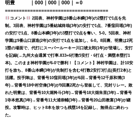
明豊 ｜000｜000｜000｜＝0
=====================================
コメント
2回表、神村学園は8番山本瞬(3年)の2塁打で1点を先
制。3回表、神村学園は5番結城柊哉(3年)の安打で1点、7番窪田瑶(3年)
の安打で1点、8番山本瞬(3年)の3塁打で2点を奪い、5-0。5回表、神村
学園は9番山口源造(2年)の安打で1点を追加し、6-0。8回裏、明豊は2死
1塁の場面で、代打にスーパールーキー川口琥太郎(1年)が登場し、安打
を記録(→九州大会通算で打率.833=6打数5安打・6打点・満塁本塁打1
本)。このまま神村学園が6-0で勝利！【コメント】神村学園は、計10安
打を放ち、8番山本瞬(3年)が先制打を含む4打数2安打3打点(長打2本)と
活躍。投手陣は、背番号10窪田瑶(3年)が6回→背番号12千原和博(3
年)→背番号18中村空偉(3年)が9回裏2死から登板して、完封リレー。敗
れた明豊は、背番号10大堀羚斗(3年)→背番号18大畑朱里(3年)→背番号
1寺本悠真(3年)→背番号11大浦崇輔(3年)→背番号20山田教富(3年)が継
投。攻撃時は、ヒット8本を放つも残塁14を記録し、無得点に終わっ
た。