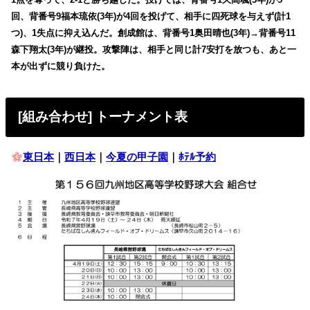
回、背番号9福本琉依(3年)が4回を投げて、相手に四死球を与えず(計1
つ)、1失点に抑え込んだ。創成館は、背番号1奥田晴也(3年)→背番号11
森下翔太(3年)が継投。攻撃陣は、相手と同じ計7安打を放つも、あと一
本が出ずに競り負けた。
[組み合わせ] トーナメント表
東日本
｜
西日本
｜
今夏の甲子園
｜
ﾎﾃﾙ予約