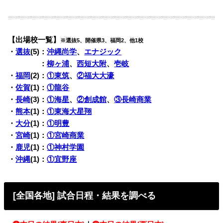
【出場校一覧】
※選抜5、開催県3、福岡2、他1校
・
選抜
(5)：
沖縄尚学
、
エナジック
・
選抜
(4)
：
柳ヶ浦
、
西短大附
、
壱岐
・
福岡
(2)：
①東筑
、
②福大大濠
・
佐賀
(1)：
①龍谷
・
長崎
(3)：
①海星
、
②創成館
、
③長崎商業
・
熊本
(1)：
①東海大星翔
・
大分
(1)：
①明豊
・
宮崎
(1)：
①宮崎商業
・
鹿児
(1)：
①神村学園
・
沖縄
(1)：
①宜野座
[全国各地] 試合日程・結果を調べる