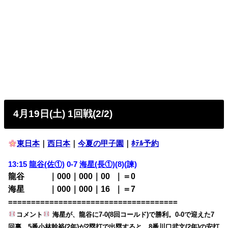
4月19日(土) 1回戦(2/2)
東日本
｜
西日本
｜
今夏の甲子園
｜
ﾎﾃﾙ予約
13:15
龍谷(佐①)
0-7
海星(長①)
(8)(諫)
龍谷 ｜000｜000｜00
0
｜＝0
海星 ｜000｜000｜16
0
｜＝7
=====================================
コメント
海星が、龍谷に7-0(8回コールド)で勝利。0-0で迎えた7
回裏、5番小林幹裕(2年)が2塁打で出塁すると、8番川口武文(2年)の安打