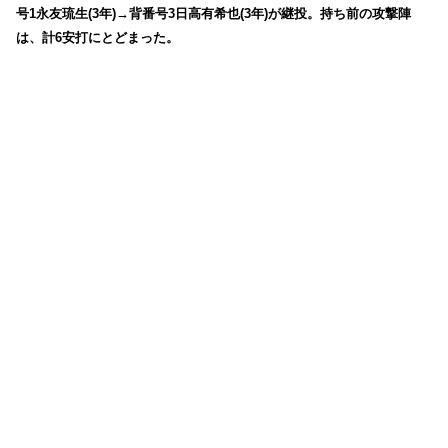
号1永友琉生(3年)→背番号3日高有希也(3年)が継投。持ち前の攻撃陣
は、計6安打にとどまった。