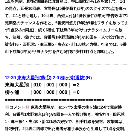
1点を先制。直後の8回表に宜野座は、押出四球から1点を返して、1-1
の同点。延長10回表、宜野座は5番伊藝丸(3年)のスクイズで1点を奪っ
て、2-1と勝ち越し。10回裏、西短大付は4番佐藤仁(3年)が申告敬遠で1
死満塁のチャンスを作ると、5番安田悠月(3年)が犠牲フライを放ってま
ず1点(2-2の同点)、続く6番山下航輝(3年)がサヨナラタイムリーを放
ち、決着。投げては、背番号1中野琉碧(3年)が10回を一人で投げ抜き、
被安打6・四死球5・奪三振5・失点2・計133球と力投。打者では、6番
山下航輝(3年)がサヨナラ打を含む5打数4安打1打点と躍動した。
12:30
東海大星翔(熊①)
2-0
柳ヶ浦(選抜)
(N)
東海大星翔｜010｜001｜000｜＝2
柳ヶ浦 ｜000｜000｜000｜＝0
=====================================
コメント
東海大星翔が、センバツ出場の柳ヶ浦に2-0で完封勝
利。背番号1水野右京(3年)が9回を一人で投げ抜き、被安打4・四死球
1・奪三振4・失点0・計131球の好投で、相手打線を完封。攻撃陣は、
計2安打。2回表に四球で出た走者が相手暴投から生還して1点を先制。