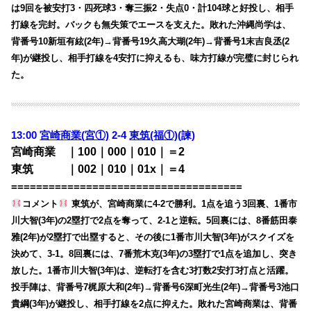
は9回を被安打3・四死球3・奪三振2・失点0・計104球と好投し、相手
打線を完封。バックも無失策でエースを支えた。敗れた沖縄尚学は、
背番号10新垣有絃(2年)→背番号19久高大瑚(2年)→背番号1末吉良丞(2
年)が継投し、相手打線を4安打に抑えるも、味方打線が完璧に封じられ
た。
13:00
宮崎商業(宮①)
2-4
東筑(福①)
(諫)
宮崎商業 ｜100｜000｜010｜＝2
東筑 ｜002｜010｜01x｜＝4
=====================================
コメント
東筑が、宮崎商業に4-2で勝利。1点を追う3回裏、1番市
川大智(3年)の2塁打で2点を奪って、2-1と逆転。5回裏には、8番筋田泰
雅(2年)が2塁打で出塁すると、その後に1番市川大智(3年)がスクイズを
決めて、3-1。8回裏には、7番荒木克(3年)の3塁打で1点を追加し、突き
放した。1番市川大智(3年)は、逆転打を含む3打数2安打3打点と活躍。
投手陣は、背番号7梶原大和(2年)→背番号6深町光生(2年)→背番号3池口
貴綱(3年)が継投し、相手打線を2点に抑えた。敗れた宮崎商業は、背番