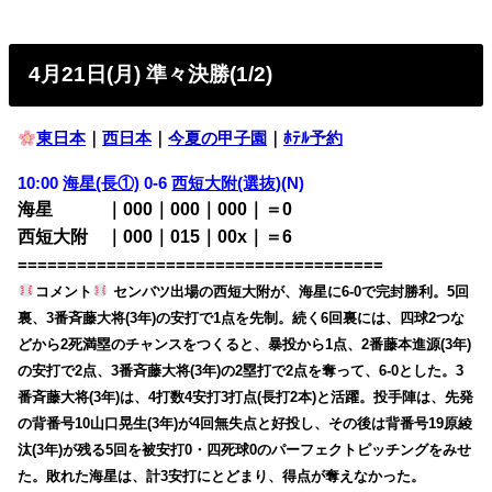
4月21日(月) 準々決勝(1/2)
東日本
｜
西日本
｜
今夏の甲子園
｜
ﾎﾃﾙ予約
10:00
海星(長①)
0-6
西短大附(選抜)
(N)
海星 ｜000｜000｜000｜＝0
西短大附 ｜000｜015｜00x｜＝6
=====================================
コメント
センバツ出場の西短大附が、海星に6-0で完封勝利。5回
裏、3番斉藤大将(3年)の安打で1点を先制。続く6回裏には、四球2つな
どから2死満塁のチャンスをつくると、暴投から1点、2番藤本進源(3年)
の安打で2点、3番斉藤大将(3年)の2塁打で2点を奪って、6-0とした。3
番斉藤大将(3年)は、4打数4安打3打点(長打2本)と活躍。投手陣は、先発
の背番号10山口晃生(3年)が4回無失点と好投し、その後は背番号19原綾
汰(3年)が残る5回を被安打0・四死球0のパーフェクトピッチングをみせ
た。敗れた海星は、計3安打にとどまり、得点が奪えなかった。