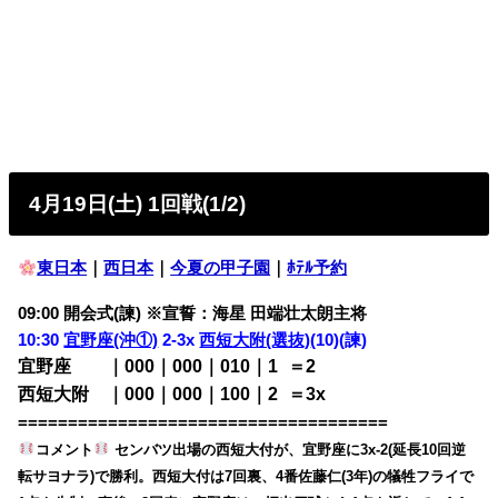
4月19日(土) 1回戦(1/2)
東日本
｜
西日本
｜
今夏の甲子園
｜
ﾎﾃﾙ予約
09:00 開会式(諫) ※宣誓：海星 田端壮太朗主将
10:30
宜野座(沖①)
2-3x
西短大附(選抜)
(10)(諫)
宜野座 ｜000｜000｜010｜1
0
＝2
西短大附 ｜000｜000｜100｜2
0
＝3x
=====================================
コメント
センバツ出場の西短大付が、宜野座に3x-2(延長10回逆
転サヨナラ)で勝利。西短大付は7回裏、4番佐藤仁(3年)の犠牲フライで