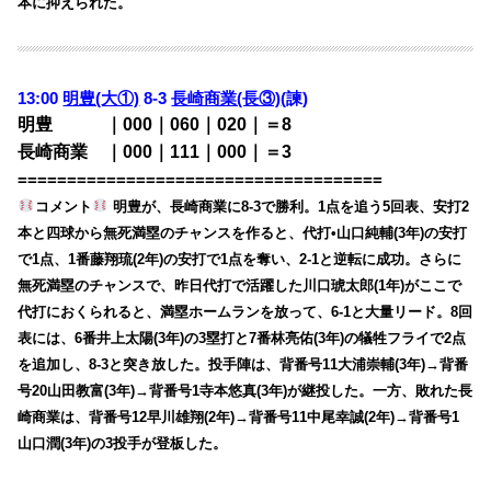
本に抑えられた。
13:00
明豊(大①)
8-3
長崎商業(長③)
(諫)
明豊 ｜000｜060｜020｜＝8
長崎商業 ｜000｜111｜000｜＝3
=====================================
コメント
明豊が、長崎商業に8-3で勝利。1点を追う5回表、安打2
本と四球から無死満塁のチャンスを作ると、代打•山口純輔(3年)の安打
で1点、1番藤翔琉(2年)の安打で1点を奪い、2-1と逆転に成功。さらに
無死満塁のチャンスで、昨日代打で活躍した川口琥太郎(1年)がここで
代打におくられると、満塁ホームランを放って、6-1と大量リード。8回
表には、6番井上太陽(3年)の3塁打と7番林亮佑(3年)の犠牲フライで2点
を追加し、8-3と突き放した。投手陣は、背番号11大浦崇輔(3年)→背番
号20山田教富(3年)→背番号1寺本悠真(3年)が継投した。一方、敗れた長
崎商業は、背番号12早川雄翔(2年)→背番号11中尾幸誠(2年)→背番号1
山口潤(3年)の3投手が登板した。