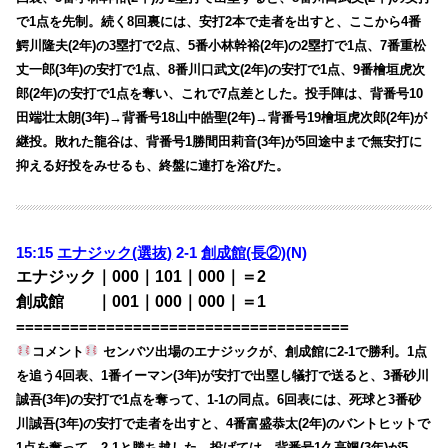
で1点を先制。続く8回裏には、安打2本で走者を出すと、ここから4番
鰐川隆夫(2年)の3塁打で2点、5番小林幹裕(2年)の2塁打で1点、7番重松
丈一郎(3年)の安打で1点、8番川口武文(2年)の安打で1点、9番檜垣虎次
郎(2年)の安打で1点を奪い、これで7点差とした。投手陣は、背番号10
田端壮太朗(3年)→背番号18山中皓聖(2年)→背番号19檜垣虎次郎(2年)が
継投。敗れた龍谷は、背番号1勝間田莉音(3年)が5回途中まで無安打に
抑える好投をみせるも、終盤に連打を浴びた。
15:15
エナジック(選抜)
2-1
創成館(長②)
(N)
エナジック｜000｜101｜000｜＝2
創成館 ｜001｜000｜000｜＝1
=====================================
コメント
センバツ出場のエナジックが、創成館に2-1で勝利。1点
を追う4回表、1番イーマン(3年)が安打で出塁し犠打で送ると、3番砂川
誠吾(3年)の安打で1点を奪って、1-1の同点。6回表には、死球と3番砂
川誠吾(3年)の安打で走者を出すと、4番富盛恭太(2年)のバントヒットで
1点を奪って、2-1と勝ち越した。投げては、背番号1久高颯(3年)が5