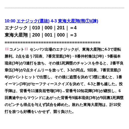
10:00
エナジック(選抜)
4-3
東海大星翔(熊①)
(諫)
エナジック｜010｜000｜201｜＝4
東海大星翔｜200｜001｜000｜＝3
=====================================
コメント
センバツ出場のエナジックが、東海大星翔に4-3で逆転
勝利。2点を追う7回表、7番宮里凱(3年)・8番仲村脩汰(3年)・9番福本
琉依(3年)が3連打を放ち、その後1死満塁のチャンスを作ると、2番平良
章伍(3年)が2点タイムリーを放って、3-3の同点。9回表、7番宮里凱(3
年)がバントヒットで出塁し、その後に盗塁を決めて3塁に進むと、1番
イーマン(3年)がセーフティースクイズを決めて、4-3と勝ち越した。投
手陣は、背番号11瀬良垣壱瑠(3年)→背番号10知花輝(3年)が継投し、6
回裏途中からマウンドにあがった背番号9福本琉依(3年)が9回裏1死満塁
のピンチも得点を与えず試合を締めた。敗れた東海大星翔は、計10安
打を放つも好機をいかせず、競り負けた。