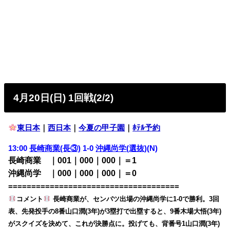
4月20日(日) 1回戦(2/2)
東日本
｜
西日本
｜
今夏の甲子園
｜
ﾎﾃﾙ予約
13:00
長崎商業(長③)
1-0
沖縄尚学(選抜)
(N)
長崎商業 ｜001｜000｜000｜＝1
沖縄尚学 ｜000｜000｜000｜＝0
=====================================
コメント
長崎商業が、センバツ出場の沖縄尚学に1-0で勝利。3回
表、先発投手の8番山口潤(3年)が3塁打で出塁すると、9番木場大悟(3年)
がスクイズを決めて、これが決勝点に。投げても、背番号1山口潤(3年)