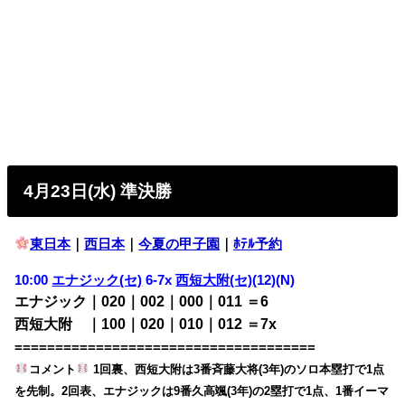
4月23日(水) 準決勝
東日本
｜
西日本
｜
今夏の甲子園
｜
ﾎﾃﾙ予約
10:00
エナジック(セ)
6-7x
西短大附(セ)
(12)(N)
エナジック｜020｜002｜000｜011 ＝6
西短大附 ｜100｜020｜010｜012 ＝7x
=====================================
コメント
1回裏、西短大附は3番斉藤大将(3年)のソロ本塁打で1点
を先制。2回表、エナジックは9番久高颯(3年)の2塁打で1点、1番イーマ