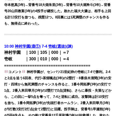
寺本悠真(3年)→背番号18大畑朱里(3年)→背番号10大堀羚斗(3年)→背番
号20山田教富(3年)の4投手が継投した。敗れた福大大濠は、相手を上回
る計13安打を放つも、残塁12つ。8回裏には1死満塁のチャンスを作る
も、無得点に終わった。
10:00
神村学園(鹿①)
7-4
壱岐(選抜)
(諫)
神村学園 ｜100｜105｜000｜＝7
壱岐 ｜300｜010｜000｜＝4
=====================================
コメント
神村学園が、センバツ21世紀枠の壱岐に7-4で勝利。2-4
と2点を追う6回表、代打•茶畑颯志(3年)の2塁打・8番俣木清閏(3年)の安
打・四球から無死満塁のチャンスを作ると、1番今岡拓夢(3年)の安打で
1点、2番入耒田華月(3年)の2塁打で2点(逆転)、さらに暴投・失策などか
ら、この回に一挙5点を奪って、7-4と逆転に成功。攻撃陣は計10安打
を放ち、1番今岡拓夢(3年)が先頭打者ホームラン、2番入耒田華月(3年)
が5打数3安打2打点(全て2塁打)と活躍。投手陣は、背番号1早瀬朔(3年)
が5回4失点も、その後は背番号12千原和博(3年)が好救援した。敗れた