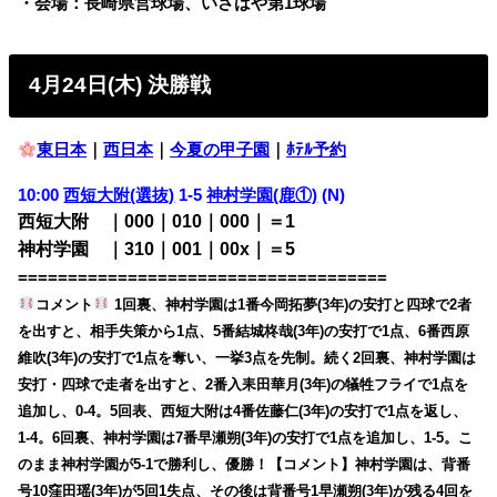
・会場：長崎県営球場、いさはや第1球場
4月24日(木) 決勝戦
東日本
｜
西日本
｜
今夏の甲子園
｜
ﾎﾃﾙ予約
10:00
西短大附(選抜)
1-5
神村学園(鹿①)
(N)
西短大附 ｜000｜010｜000｜＝1
神村学園 ｜310｜001｜00x｜＝5
=====================================
コメント
1回裏、神村学園は1番今岡拓夢(3年)の安打と四球で2者
を出すと、相手失策から1点、5番結城柊哉(3年)の安打で1点、6番西原
維吹(3年)の安打で1点を奪い、一挙3点を先制。続く2回裏、神村学園は
安打・四球で走者を出すと、2番入耒田華月(3年)の犠牲フライで1点を
追加し、0-4。5回表、西短大附は4番佐藤仁(3年)の安打で1点を返し、
1-4。6回裏、神村学園は7番早瀬朔(3年)の安打で1点を追加し、1-5。こ
のまま神村学園が5-1で勝利し、優勝！【コメント】神村学園は、背番
号10窪田瑶(3年)が5回1失点、その後は背番号1早瀬朔(3年)が残る4回を