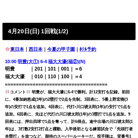
4月20日(日) 1回戦(1/2)
東日本
｜
西日本
｜
今夏の甲子園
｜
ﾎﾃﾙ予約
10:00
明豊(大①)
6-4
福大大濠(福②)
(N)
明豊 ｜201｜101｜001｜＝6
福大大濠 ｜010｜110｜100｜＝4
=====================================
コメント
明豊が、福大大濠に6-4で勝利。計12安打を記録。初回
に、4番加納悠成(3年)の2塁打で2点を先制。3回表に、5番上野宏樹(3
年)の安打で1点を追加。4回表に、代打•川口琥太郎(1年)の安打で1点を
追加。6回表に、先ほど代打の川口琥太郎(1年)の3塁打で1点を追加。9
回表には、押出四球で1点を奪って、計6得点。途中出場の川口琥太郎(1
年)は、3打数2安打2打点と躍動。入学後初となる練習試合で「先頭打者
本塁打」を放つなど、期待のスーパールーキーだ。投手陣は、背番号1