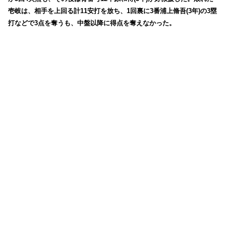
壱岐は、相手を上回る計11安打を放ち、1回裏に3番浦上脩吾(3年)の3塁
打などで3点を奪うも、中盤以降に得点を奪えなかった。