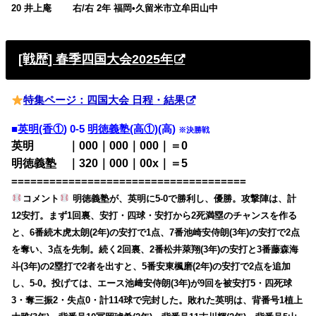
20 井上庵 右/右 2年 福岡•久留米市立牟田山中
[戦歴] 春季四国大会2025年
特集ページ：四国大会 日程・結果
■
英明(香①
) 0-5
明徳義塾(高①)
(高)
※決勝戦
英明 ｜000｜000｜000｜＝0
明徳義塾 ｜320｜000｜00x｜＝5
=====================================
コメント
明徳義塾が、英明に5-0で勝利し、優勝。攻撃陣は、計
12安打。まず1回裏、安打・四球・安打から2死満塁のチャンスを作る
と、6番続木虎太朗(2年)の安打で1点、7番池崎安侍朗(3年)の安打で2点
を奪い、3点を先制。続く2回裏、2番松井萊翔(3年)の安打と3番藤森海
斗(3年)の2塁打で2者を出すと、5番安東楓磨(2年)の安打で2点を追加
し、5-0。投げては、エース池﨑安侍朗(3年)が9回を被安打5・四死球
3・奪三振2・失点0・計114球で完封した。敗れた英明は、背番号1植上