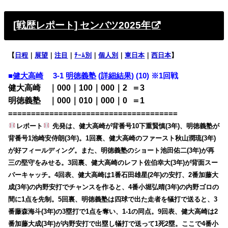
[戦歴レポート] センバツ2025年
【
日程
｜
展望
｜
注目
｜
ﾁｰﾑ別
｜
個人別
｜
東日本
｜
西日本
】
■
健大高崎
3-1
明徳義塾
(詳細結果)
(10) ※1回戦
健大高崎 ｜000｜100｜000｜2
0
＝3
明徳義塾 ｜000｜010｜000｜0
0
＝1
=====================================
レポート
先発は、健大高崎が背番号10下重賢慎(3年)、明徳義塾が
背番号1池崎安侍朗(3年)。1回裏、健大高崎のファースト秋山潤琉(3年)
が好フィールディング。また、明徳義塾のショート池田佑二(3年)が再
三の堅守をみせる。3回裏、健大高崎のレフト佐伯幸大(3年)が背面スー
パーキャッチ。4回表、健大高崎は1番石田雄星(2年)の安打、2番加藤大
成(3年)の内野安打でチャンスを作ると、4番小堀弘晴(3年)の内野ゴロの
間に1点を先制。5回裏、明徳義塾は四球で出た走者を犠打で送ると、3
番藤森海斗(3年)の3塁打で1点を奪い、1-1の同点。9回表、健大高崎は2
番加藤大成(3年)が内野安打で出塁し犠打で送って1死2塁。ここで4番小