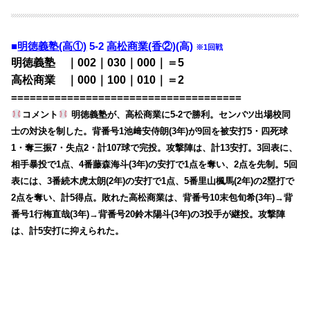
■
明徳義塾(高①)
5-2
高松商業(香②)
(高)
※1回戦
明徳義塾 ｜002｜030｜000｜＝5
高松商業 ｜000｜100｜010｜＝2
=====================================
コメント
明徳義塾が、高松商業に5-2で勝利。センバツ出場校同
士の対決を制した。背番号1池﨑安侍朗(3年)が9回を被安打5・四死球
1・奪三振7・失点2・計107球で完投。攻撃陣は、計13安打。3回表に、
相手暴投で1点、4番藤森海斗(3年)の安打で1点を奪い、2点を先制。5回
表には、3番続木虎太朗(2年)の安打で1点、5番里山楓馬(2年)の2塁打で
2点を奪い、計5得点。敗れた高松商業は、背番号10末包旬希(3年)→背
番号1行梅直哉(3年)→背番号20鈴木陽斗(3年)の3投手が継投。攻撃陣
は、計5安打に抑えられた。