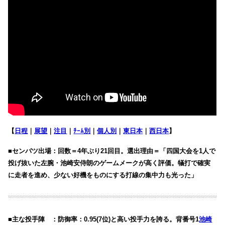
【
日程
｜
展望
｜
注目
｜
ﾁｰﾑ別
｜
個人別
｜
東日本
｜
西日本
】
■センバツ出場：回数＝4年ぶり21回目。選出理由＝「四国大会を1人で
投げ抜いた左腕・池崎安侍朗のゲームメークが高く評価。犠打で確実
に走者を進め、少ない好機をものにする打線の集中力も光った」
■主な投手陣 ：防御率：0.95(7位)と高い投手力を誇る。背番号1
池崎