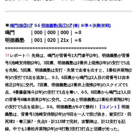
鳴門(徳③)
0-6
明徳義塾(高①)
(春) ※準々決勝(初戦)
鳴門 ｜000｜000｜000｜＝0
明徳義塾 ｜001｜020｜21x｜＝6
=====================================
レポート
先発は、鳴門が背番号1大門遼平(2年)、明徳義塾が背番
号1池崎安侍朗(2年)。3回裏、明徳義塾は2番井上琉惟(2年)の安打で1点
を先制。5回裏、明徳義塾は安打・失策で走者を出すと、1番松井萊翔(2
年)の安打で2点を追加し、0-3。6回裏から鳴門は2人目の背番号11吉本
侑正(2年)に交代。7回裏、明徳義塾は2番井上琉惟(2年)のスクイズで1
点、4番藤森海斗(2年)の安打で1点を奪い、0-5。8回裏から鳴門は3人目
の背番号8橋本朋來(2年)に交代。このあと明徳義塾は1番松井萊翔(2年)
の安打で1点を追加し、0-6。明徳義塾が6-0で勝利！
【コメント】
明徳
義塾は、背番号1池崎安侍朗(2年)が9回を一人で投げ抜き、被安打2・四
死球2・奪三振7・失点0・計113球で完封。攻撃陣は、計11安打を記
録。中でも1番松井萊翔(2年)が4打数3安打3打点と活躍が光った。