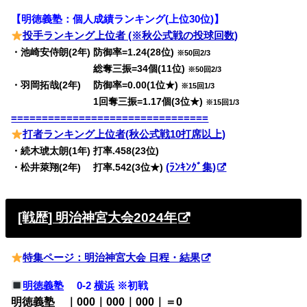
【明徳義塾：個人成績ランキング(上位30位)】
投手ランキング上位者 (※秋公式戦の投球回数)
・池崎安侍朗(2年) 防御率=1.24(28位)
※50回2/3
・池崎安侍朗(2年)
総奪三振=34個(11位)
※50回2/3
・羽岡拓哉(2年) 防御率=0.00(1位★)
※15回1/3
・羽岡拓哉(2年)
1回奪三振=1.17個(3位★)
※15回1/3
================================
打者ランキング上位者(秋公式戦10打席以上)
・続木琥太朗(1年) 打率.458(23位)
・松井萊翔(2年) 打率.542(3位★)
(ﾗﾝｷﾝｸﾞ集)
[戦歴] 明治神宮大会2024年
特集ページ：明治神宮大会 日程・結果
明徳義塾
0-2
横浜
※初戦
明徳義塾 ｜000｜000｜000｜＝0