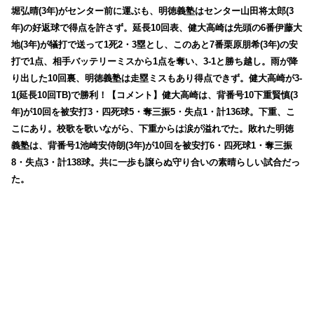
堀弘晴(3年)がセンター前に運ぶも、明徳義塾はセンター山田将太郎(3
年)の好返球で得点を許さず。延長10回表、健大高崎は先頭の6番伊藤大
地(3年)が犠打で送って1死2・3塁とし、このあと7番栗原朋希(3年)の安
打で1点、相手バッテリーミスから1点を奪い、3-1と勝ち越し。雨が降
り出した10回裏、明徳義塾は走塁ミスもあり得点できず。健大高崎が3-
1(延長10回TB)で勝利！【コメント】健大高崎は、背番号10下重賢慎(3
年)が10回を被安打3・四死球5・奪三振5・失点1・計136球。下重、こ
こにあり。校歌を歌いながら、下重からは涙が溢れでた。敗れた明徳
義塾は、背番号1池崎安侍朗(3年)が10回を被安打6・四死球1・奪三振
8・失点3・計138球。共に一歩も譲らぬ守り合いの素晴らしい試合だっ
た。