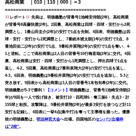
高松商業 ｜010｜110｜000｜＝3
=====================================
レポート
先発は、明徳義塾が背番号1池崎安侍朗(2年)、高松商業
が背番号8高藤快渡(2年)。2回裏、高松商業は四球・四球・安打から2死
満塁とし、1番山田圭介(2年)の安打で1点を先制。4回表、明徳義塾は四
球・安打・安打から2死満塁とし、7番続木琥太朗(1年)の安打で2点、8
番池田佑二(2年)の安打で1点、9番松井萊翔(2年)の安打で1点を奪い、4-
1と逆転。ここで高松商業は2人目の背番号10行梅直哉(2年)に交代。4回
裏、高松商業は安打・四球・安打から1死満塁とし、押出四球で1点を
返し、4-2。5回裏、高松商業は7番和泉翔大(2年)の安打で1点を返し、
4-3。6回表、明徳義塾は9番松井萊翔(2年)の安打で1点を追加し、5-3と
突き放す。9回表から高松商業は3人目の背番号1末包旬希(2年)に交代。
明徳義塾が5-3で勝利！
【コメント】
明徳義塾は、背番号1池崎安侍朗(2
年)が9回を一人で投げ抜き、被安打10・四死球6・奪三振6・失点3・計
155球と粘投。攻撃陣は、9番松井萊翔(2年)が最多3安打を放つなど計11
安打を記録し、4回表に一挙4点(集中打)を奪って主導権を握った。優勝
校の明徳義塾は、
明治神宮大会
へ出場。四国地区の
センバツ出場枠
は”2校”
。