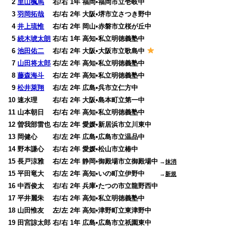
0
2
里山楓馬
右/右 1年 福岡•福岡市立壱岐中
0
3
羽岡拓哉
右/右 2年 大阪•堺市立さつき野中
0
4
井上琉惟
右/右 2年 岡山•赤磐市立桜が丘中
0
5
続木琥太朗
右/右 1年 高知•私立明徳義塾中
0
6
池田佑二
右/右 2年 大阪•大阪市立歌島中
0
7
山田将太郎
右/左 2年 高知•私立明徳義塾中
0
8
藤森海斗
右/左 2年 高知•私立明徳義塾中
0
9
松井萊翔
右/左 2年 広島•呉市立仁方中
10 速水理 右/右 2年 大阪•島本町立第一中
11 山本朝日 右/右 2年 高知•私立明徳義塾中
12 曽我部雷也 右/左 2年 愛媛•新居浜市立川東中
13 岡健心 右/左 2年 広島•広島市立温品中
14 野本謙心 右/右 2年 愛媛•松山市立椿中
15 長戸涼雅 右/左 2年 静岡•御殿場市立御殿場中
→
抹消
15 平田竜大 右/左 2年 高知•いの町立伊野中
→
新規
16 中西俊太 右/右 2年 兵庫•たつの市立龍野西中
17 平井麗朱 右/右 2年 高知•私立明徳義塾中
18 山田惟友 左/左 2年 高知•津野町立東津野中
19 田宮諒太郎 右/右 1年 広島•広島市立祇園東中