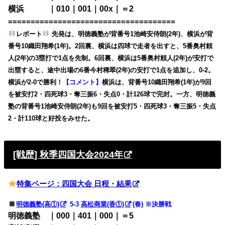
横浜 ｜010｜001｜00x｜＝2
=====================================
レポート
先発は、明徳義塾が背番号1池崎安侍朗(2年)、横浜が背
番号10織田翔希(1年)。2回裏、横浜は四球で走者を出すと、5番奥村頼
人(2年)の3塁打で1点を先制。6回裏、横浜は5番奥村頼人(2年)が安打で
出塁すると、途中出場の6番今村稀翠(2年)の安打で1点を追加し、0-2。
横浜が2-0で勝利！
【コメント】
横浜は、背番号10織田翔希(1年)が9回
を被安打2・四死球3・奪三振6・失点0・計126球で完封。一方、明徳義
塾の背番号1池崎安侍朗(2年)も9回を被安打5・四死球3・奪三振5・失点
2・計110球と好投をみせた。
[戦歴] 秋季四国大会2024年
特集ページ：四国大会 日程・結果
明徳義塾(高①)
5-3
高松商業(香①)
(春) ※決勝戦
明徳義塾 ｜000｜401｜000｜＝5