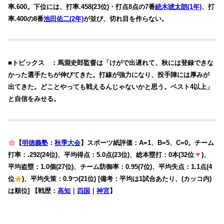
率.600。下位には、打率.458(23位)・打点8点の7番
続木琥太朗(1年)
、打
率.400の8番
池田佑二(2年)
が並び、切れ目を作らない。
■トピックス ：馬淵史郎監督は「けがで出遅れて、秋には登録できな
かった選手たちが伸びてきた。打線が強力になり、投手陣には厚みが
出てきた。どことやっても戦えるんじゃないかと思う。ベスト4以上」
と自信をみせる。
【
明徳義塾
：
秋季大会
】スポーツ紙評価：A=1、B=5、C=0。チーム
打率：.292(24位)、平均得点：5.0点(23位)、総本塁打：0本(32位
)、
平均盗塁：1.0個(27位)、チーム防御率：0.95(7位)、平均失点：1.1点(4
位
)、平均失策：0.9つ(21位) [備考：平均は1試合あたり、(カッコ内)
は順位] 【戦歴：
高知
｜
四国
｜
神宮
】