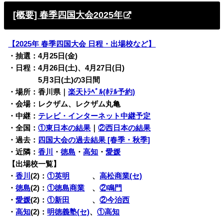
[概要] 春季四国大会2025年
【2025年 春季四国大会 日程・出場校など】
・抽選：4月25日(金)
・日程：4月26日(土)、4月27日(日)
・日程：
5月3日(土)の3日間
・場所：香川県
｜
楽天ﾄﾗﾍﾞﾙ(ﾎﾃﾙ予約)
・会場：レクザム、レクザム丸亀
・中継：
テレビ・インターネット中継予定
・全国：
①東日本の結果
｜
②西日本の結果
・過去：
四国大会の過去結果 [春季・秋季]
・近隣：
香川
・
徳島
・
高知
・
愛媛
【出場校一覧】
・
香川
(2)：
①英明
、
高松商業(セ)
・
徳島
(2)：
①徳島商業
、
②鳴門
・
愛媛
(2)：
①新田
、
②今治西
・
高知
(2)：
明徳義塾(セ)
、
①高知