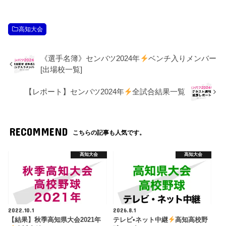
高知大会
《選手名簿》センバツ2024年
ベンチ入りメンバー
[出場校一覧]
【レポート】センバツ2024年
全試合結果一覧
RECOMMEND
こちらの記事も人気です。
高知大会
高知大会
2022.10.1
2026.8.1
【結果】秋季高知県大会2021年
テレビ•ネット中継
高知高校野