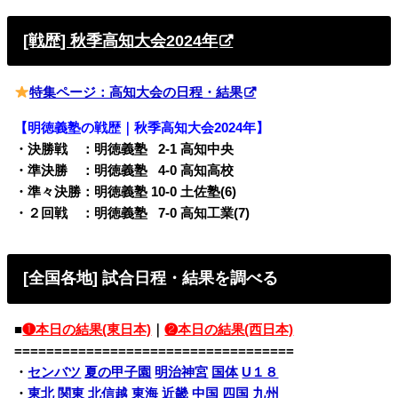
[戦歴] 秋季高知大会2024年
特集ページ：高知大会の日程・結果
【明徳義塾の戦歴｜秋季高知大会2024年】
・決勝戦 ：明徳義塾
0
2-1 高知中央
・準決勝 ：明徳義塾
0
4-0 高知高校
・準々決勝：明徳義塾 10-0 土佐塾(6)
・２回戦 ：明徳義塾
0
7-0 高知工業(7)
[全国各地] 試合日程・結果を調べる
■
❶本日の結果(東日本)
｜
❷本日の結果(西日本)
===================================
・
センバツ
夏の甲子園
明治神宮
国体
U１８
・
東北
関東
北信越
東海
近畿
中国
四国
九州