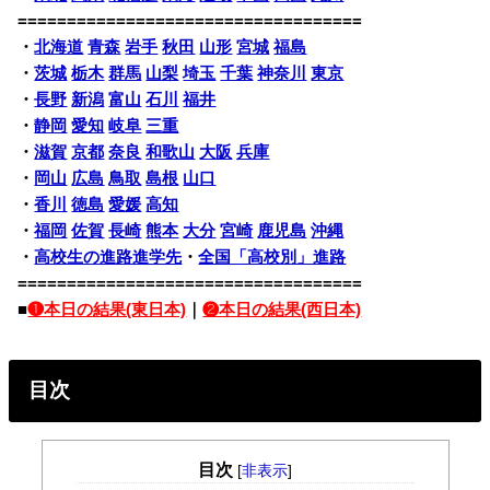
===================================
・
北海道
青森
岩手
秋田
山形
宮城
福島
・
茨城
栃木
群馬
山梨
埼玉
千葉
神奈川
東京
・
長野
新潟
富山
石川
福井
・
静岡
愛知
岐阜
三重
・
滋賀
京都
奈良
和歌山
大阪
兵庫
・
岡山
広島
鳥取
島根
山口
・
香川
徳島
愛媛
高知
・
福岡
佐賀
長崎
熊本
大分
宮崎
鹿児島
沖縄
・
高校生の進路進学先
・
全国「高校別」進路
===================================
■
❶本日の結果(東日本)
｜
❷本日の結果(西日本)
目次
目次
[
非表示
]