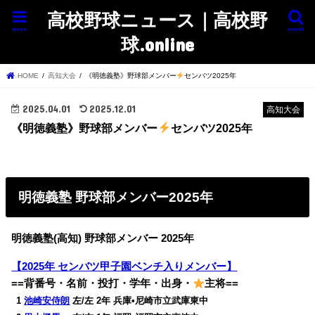
高校野球ニュース｜高校野
menu
search
球.online
HOME
高知大会
《明徳義塾》野球部メンバー
センバツ2025年
2025.04.01
2025.12.01
高知大会
《明徳義塾》野球部メンバー
センバツ2025年
明徳義塾 野球部メンバー2025年
明徳義塾(高知) 野球部メンバー 2025年
【2025年 センバツ甲子園ベンチ入りメンバー】
==背番号・名前・投打・学年・出身・
主将==
0
1
池崎安侍朗
左/左 2年 兵庫•尼崎市立武庫東中