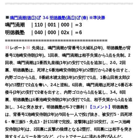
鳴門渦潮(徳①)
3-6
明徳義塾(高①)
(春) ※準決勝
鳴門渦潮 ｜110｜001｜000｜＝3
明徳義塾 ｜040｜000｜02x｜＝6
=====================================
レポート
先発は、鳴門渦潮が背番号1大城礼(2年)、明徳義塾が背
番号1池崎安侍朗(2年)。1回表、鳴門渦潮は相手失策から1点を先制。2
回表、鳴門渦潮は1番西丸皇槻(1年)の安打で1点を追加し、2-0。2回
裏、明徳義塾は、死球と6番池崎安侍朗(2年)の2塁打から2者を出すと、
内野ゴロから1点、8番続木琥太朗(1年)の安打で1点、1番山田将太郎(2
年)の3塁打で2点を奪い、2-4と逆転。6回表、鳴門渦潮は死球と6番石本
倭斗(2年)の安打で2者を出すと、内野ゴロから1点を返し、3-4。8回
裏、明徳義塾は6番池崎安侍朗(2年)の安打で1点、相手失策から1点を追
加し、3-6と突き放す。明徳義塾が6-3で勝利！
【コメント】
明徳義塾
は、背番号1池崎安侍朗(2年)が9回を一人で投げ抜き、被安打5・四死球
6・奪三振5・失点3・計131球で完投。攻撃陣は計10安打。エース池崎
安侍朗(2年)は、2回裏に反撃の狼煙となる2塁打、8回裏には相手を突き
放すタイムリーを放つなど、バットでチームに流れを呼び込んだ。