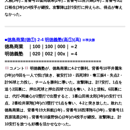
大雅(3年)→背番号10冨岡琥希(2年)→背番号11吉川輝(2年)→背番号5山
口裕生(3年)の4投手が継投。攻撃陣は計5安打に抑えられ、得点が奪え
なかった。
■
徳島商業(徳①)
2-4
明徳義塾(高①)
(高)
※準決勝
徳島商業 ｜100｜100｜000｜＝2
明徳義塾 ｜020｜002｜00x｜＝4
=====================================
コメント
明徳義塾が、徳島商業に4-2で勝利。背番号10平井麗朱
(3年)が9回を一人で投げ抜き、被安打10・四死球0・奪三振4・失点2・
計96球と力投し、チームを勝利に導いた。攻撃陣は、計7安打。1点を
追う2回裏に、押出死球と押出四球で2点を奪い、2-1と逆転。6回裏に
は、代打•岡健心が2塁打で出塁すると、1番山田将太郎(3年)の安打で1
点、2番松井萊翔(3年)の3塁打で1点を奪い、4-2と突き放した。敗れた
徳島商業は、背番号19大和航(1年)→背番号18西澤翔斗(3年)→背番号11
西原琉星(2年)→背番号10森野快心(2年)の4投手が継投。攻撃陣は、計
10安打を放つも好機を活かせなかった。