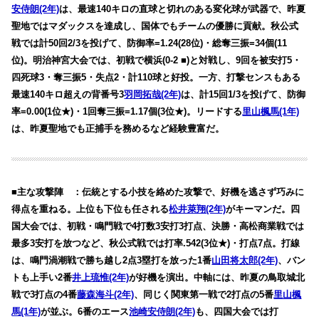
安侍朗(2年)
は、最速140キロの直球と切れのある変化球が武器で、昨夏
聖地ではマダックスを達成し、国体でもチームの優勝に貢献。秋公式
戦では計50回2/3を投げて、防御率=1.24(28位)・総奪三振=34個(11
位)。明治神宮大会では、初戦で横浜(0-2 ■)と対戦し、9回を被安打5・
四死球3・奪三振5・失点2・計110球と好投。一方、打撃センスもある
最速140キロ超えの背番号3
羽岡拓哉(2年)
は、計15回1/3を投げて、防御
率=0.00(1位★)・1回奪三振=1.17個(3位★)。リードする
里山楓馬(1年)
は、昨夏聖地でも正捕手を務めるなど経験豊富だ。
■主な攻撃陣 ：伝統とする小技を絡めた攻撃で、好機を逃さず巧みに
得点を重ねる。上位も下位も任される
松井萊翔(2年)
がキーマンだ。四
国大会では、初戦・鳴門戦で4打数3安打3打点、決勝・高松商業戦では
最多3安打を放つなど、秋公式戦では打率.542(3位★)・打点7点。打線
は、鳴門渦潮戦で勝ち越し2点3塁打を放った1番
山田将太郎(2年)
、バン
トも上手い2番
井上琉惟(2年)
が好機を演出。中軸には、昨夏の鳥取城北
戦で3打点の4番
藤森海斗(2年)
、同じく関東第一戦で2打点の5番
里山楓
馬(1年)
が並ぶ。6番のエース
池崎安侍朗(2年)
も、四国大会では打