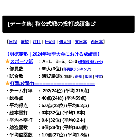
[データ集] 秋公式戦の投打成績集
【
日程
｜
展望
｜
注目
｜
ﾁｰﾑ別
｜
個人別
｜
東日本
｜
西日本
】
【明徳義塾｜2024年秋季大会における成績集】
スポーツ紙
：A=1、B=5、C=0
(
優勝候補ｱﾝｹｰﾄ
)
・部員数 ：69人(3位)
(
部員数ランキング
)
・試合数 ：8戦7勝1敗
(戦歴：
高知
｜
四国
｜
神宮
)
打撃/攻撃力======================
・チーム打率 ：.292(24位) (平均.315点)
・総得点 ：40点(24位) (平均59点)
・平均得点 ：5.0点(23位) (平均6.2点)
・総本塁打 ：0本(32位) (平均1.8本)
・平均本塁打 ：0本(32位) (平均0.2本)
・総盗塁数 ：8個(28位) (平均16.6個)
・平均盗塁数 ：1.0個(27位) (平均1.8個)