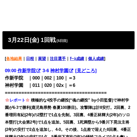
3月22日(金) 1回戦
[5日目]
[
各地結果
｜
日程
｜
展望
｜
注目選手
｜
ﾁｰﾑ成績
｜
個人成績
]
09:00
作新学院
3-6
神村学園
[見どころ]
作新学院 ｜000｜002｜100｜＝3
神村学園 ｜011｜020｜02x｜＝6
=====================================
レポート
積極的な4投手の継投(“魂の継投” by小田監督)で神村学
園が6-3で勝利(鹿児島県勢 春夏100勝目)。攻撃陣は計8安打。2回裏、2
番増田有紀(2年)の2塁打で1点を先制。3回裏、4番正林輝大(2年)のソロ
本塁打(大会第2号)で1点を追加。5回裏、1死満塁から9番川下晃汰主将
(2年)の安打で2点を追加し、4-0。その後、1点差で迎えた8回裏、4番正
林輝大(2年)の安打で1点、5番岩下吏玖(2年)の犠牲フライで1点を奪い、