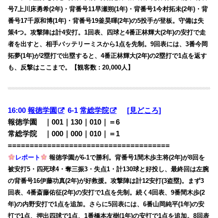
号7上川床勇希(2年)・背番号11早瀬朔(1年)・背番号1今村拓未(2年)・背
番号17千原和博(1年)・背番号19釜昊暉(2年)の5投手が登板。守備は失
策4つ。攻撃陣は計4安打。1回表、四球と4番正林輝大(2年)の安打で走
者を出すと、相手バッテリーミスから1点を先制。9回表には、3番今岡
拓夢(1年)が2塁打で出塁すると、4番正林輝大(2年)の2塁打で1点を返す
も、反撃はここまで。【観客数 : 20,000人】
16:00
報徳学園
6-1
常総学院
[見どころ]
報徳学園 ｜001｜130｜010｜＝6
常総学院 ｜000｜000｜010｜＝1
=====================================
レポート
報徳学園が6-1で勝利。背番号1間木歩主将(2年)が8回を
被安打5・四死球4・奪三振3・失点1・計130球と好投し、最終回は左腕
の背番号16伊藤功真(2年)が好救援。攻撃陣は計12安打(3盗塁)。まず3
回表、4番斎藤佑征(2年)の安打で1点を先制。続く4回表、9番間木歩(2
年)の内野安打で1点を追加。さらに5回表には、6番山岡純平(1年)の安
打で1点、押出四球で1点、1番橋本友樹(1年)の安打で1点を追加。8回表