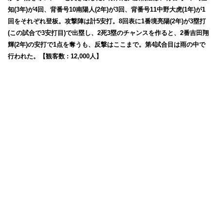
知(3年)が4回、背番号10南陽人(2年)が3回、背番号11中野大虎(1年)が1
回をそれぞれ登板。攻撃陣は計5安打。8回表に1番境亮陽(2年)が3塁打
(この試合で3安打目)で出塁し、2死3塁のチャンスを作ると、2番吉田翔
輝(2年)の安打で1点を奪うも、反撃はここまで。第4試合目は雨の中で
行われた。【観客数 : 12,000人】