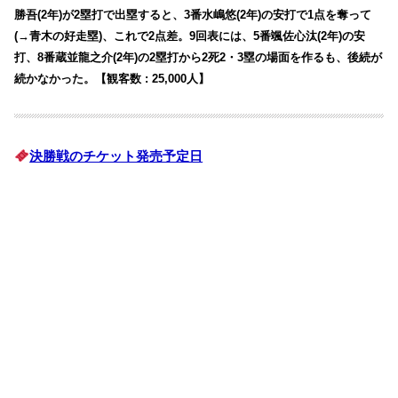
勝吾(2年)が2塁打で出塁すると、3番水嶋悠(2年)の安打で1点を奪って
(→青木の好走塁)、これで2点差。9回表には、5番颯佐心汰(2年)の安
打、8番蔵並龍之介(2年)の2塁打から2死2・3塁の場面を作るも、後続が
続かなかった。【観客数 : 25,000人】
決勝戦のチケット発売予定日