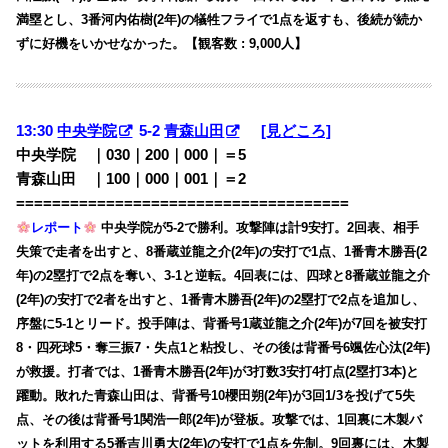
満塁とし、3番河内佑樹(2年)の犠牲フライで1点を返すも、後続が続か
ずに好機をいかせなかった。【観客数 : 9,000人】
13:30
中央学院
5-2
青森山田
[見どころ]
中央学院 ｜030｜200｜000｜＝5
青森山田 ｜100｜000｜001｜＝2
=====================================
レポート
中央学院が5-2で勝利。攻撃陣は計9安打。2回表、相手
失策で走者を出すと、8番蔵並龍之介(2年)の安打で1点、1番青木勝吾(2
年)の2塁打で2点を奪い、3-1と逆転。4回表には、四球と8番蔵並龍之介
(2年)の安打で2者を出すと、1番青木勝吾(2年)の2塁打で2点を追加し、
序盤に5-1とリード。投手陣は、背番号1蔵並龍之介(2年)が7回を被安打
8・四死球5・奪三振7・失点1と粘投し、その後は背番号6颯佐心汰(2年)
が救援。打者では、1番青木勝吾(2年)が3打数3安打4打点(2塁打3本)と
躍動。敗れた青森山田は、背番号10櫻田朔(2年)が3回1/3を投げて5失
点、その後は背番号1関浩一郎(2年)が登板。攻撃では、1回裏に木製バ
ットを利用する5番吉川勇大(2年)の安打で1点を先制。9回裏には、木製