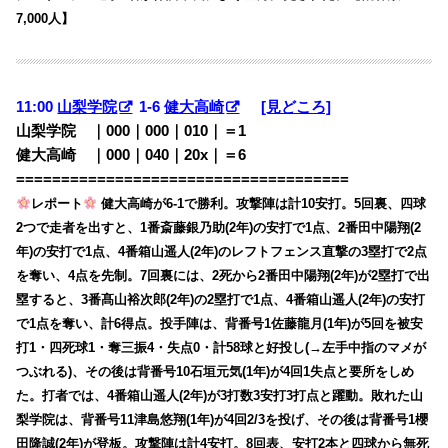
7,000人】
11:00
山梨学院
1-6
健大高崎
[見どころ]
山梨学院 ｜000｜000｜010｜＝1
健大高崎 ｜000｜040｜20x｜＝6
=====================================
レポート
健大高崎が6-1で勝利。攻撃陣は計10安打。5回裏、四球
2つで走者を出すと、1番斎藤銀乃助(2年)の安打で1点、2番田中陽翔(2
年)の安打で1点、4番箱山遥人(2年)のレフトフェンス直撃の3塁打で2点
を奪い、4点を先制。7回裏には、2死から2番田中陽翔(2年)が2塁打で出
塁すると、3番髙山裕次郎(2年)の2塁打で1点、4番箱山遥人(2年)の安打
で1点を奪い、計6得点。投手陣は、背番号1佐藤龍月(1年)が5回を被安
打1・四死球1・奪三振4・失点0・計58球と好投し(→左手中指のマメが
つぶれる)、その後は背番号10石垣元気(1年)が4回1失点と要所をしめ
た。打者では、4番箱山遥人(2年)が3打数3安打3打点と躍動。敗れた山
梨学院は、背番号11津島悠翔(1年)が4回2/3を投げ、その後は背番号1櫻
田隆誠(2年)が登板。攻撃陣は計4安打。8回表、安打2本と四球から無死