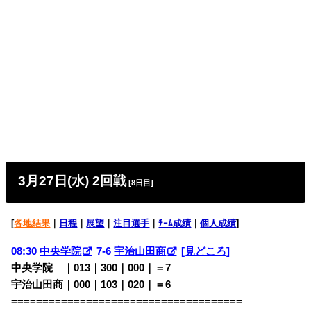
3月27日(水) 2回戦
[8日目]
[
各地結果
｜
日程
｜
展望
｜
注目選手
｜
ﾁｰﾑ成績
｜
個人成績
]
08:30
中央学院
7-6
宇治山田商
[見どころ]
中央学院 ｜013｜300｜000｜＝7
宇治山田商｜000｜103｜020｜＝6
=====================================