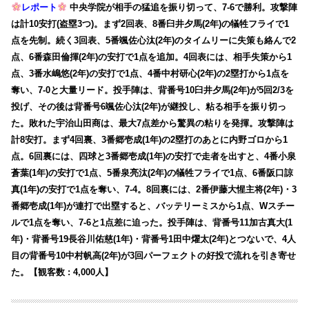
レポート
中央学院が相手の猛追を振り切って、7-6で勝利。攻撃陣
は計10安打(盗塁3つ)。まず2回表、8番臼井夕馬(2年)の犠牲フライで1
点を先制。続く3回表、5番颯佐心汰(2年)のタイムリーに失策も絡んで2
点、6番森田倫揮(2年)の安打で1点を追加。4回表には、相手失策から1
点、3番水嶋悠(2年)の安打で1点、4番中村研心(2年)の2塁打から1点を
奪い、7-0と大量リード。投手陣は、背番号10臼井夕馬(2年)が5回2/3を
投げ、その後は背番号6颯佐心汰(2年)が継投し、粘る相手を振り切っ
た。敗れた宇治山田商は、最大7点差から驚異の粘りを発揮。攻撃陣は
計8安打。まず4回裏、3番郷壱成(1年)の2塁打のあとに内野ゴロから1
点。6回裏には、四球と3番郷壱成(1年)の安打で走者を出すと、4番小泉
蒼葉(1年)の安打で1点、5番泉亮汰(2年)の犠牲フライで1点、6番阪口諒
真(1年)の安打で1点を奪い、7-4。8回裏には、2番伊藤大惺主将(2年)・3
番郷壱成(1年)が連打で出塁すると、バッテリーミスから1点、Wスチー
ルで1点を奪い、7-6と1点差に迫った。投手陣は、背番号11加古真大(1
年)・背番号19長谷川佑慈(1年)・背番号1田中燿太(2年)とつないで、4人
目の背番号10中村帆高(2年)が3回パーフェクトの好投で流れを引き寄せ
た。【観客数 : 4,000人】