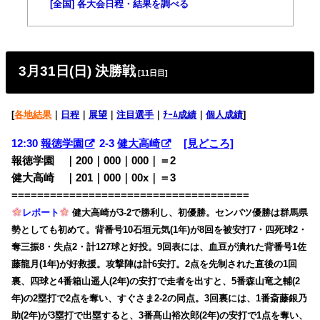
[全国] 各大会日程・結果を調べる
3月31日(日) 決勝戦
[11日目]
[
各地結果
｜
日程
｜
展望
｜
注目選手
｜
ﾁｰﾑ成績
｜
個人成績
]
12:30
報徳学園
2-3
健大高崎
[見どころ]
報徳学園 ｜200｜000｜000｜＝2
健大高崎 ｜201｜000｜00x｜＝3
=====================================
レポート
健大高崎が3-2で勝利し、初優勝。センバツ優勝は群馬県
勢としても初めて。背番号10石垣元気(1年)が8回を被安打7・四死球2・
奪三振8・失点2・計127球と好投。9回表には、血豆が潰れた背番号1佐
藤龍月(1年)が好救援。攻撃陣は計6安打。2点を先制された直後の1回
裏、四球と4番箱山遥人(2年)の安打で走者を出すと、5番森山竜之輔(2
年)の2塁打で2点を奪い、すぐさま2-2の同点。3回裏には、1番斎藤銀乃
助(2年)が3塁打で出塁すると、3番髙山裕次郎(2年)の安打で1点を奪い、