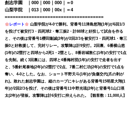
創志学園 ｜000｜000｜000｜＝0
山梨学院 ｜013｜000｜00x｜＝4
=====================================
レポート
山梨学院が4-0で勝利。背番号11津島悠翔(1年)が6回1/3
を投げて被安打3・四死球2・奪三振2・計88球と好投して試合を作る
と、その後は背番号1櫻田隆誠(2年)が2回2/3を被安打3・四死球1・奪三
振0と好救援して、完封リレー。攻撃陣は計9安打。2回裏、6番横山悠
(1年)の2塁打と四球から2死1・2塁とし、8番岩城敦仁(1年)の安打で1点
を先制。続く3回裏には、四球と4番梅村団(1年)の安打で走者を出す
と、5番針尾泰地(2年)の2塁打で2点、7番二村仁功(2年)の安打で1点を
奪い、4-0とした。なお、ショート平野天斗(1年)が負傷交代(爪の剥が
れ)。敗れた創志学園は、縦のカーブにキレがある背番号15明星大翔(1
年)が2回2/3を投げ、その後は背番号11中野光琉(2年)と背番号1山口瑛
太(2年)が登板。攻撃陣は計6安打に抑えられた。【観客数 : 11,000人】