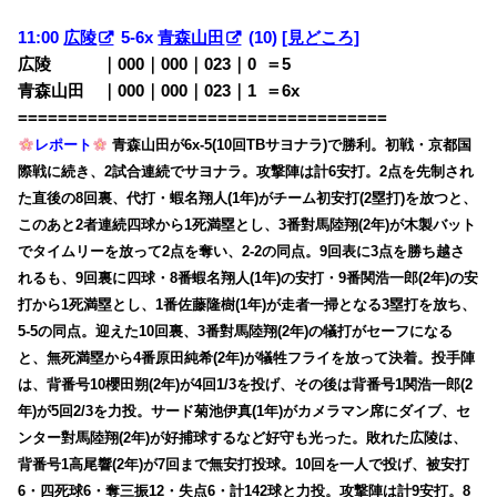
11:00
広陵
5-6x
青森山田
(10)
[見どころ]
広陵 ｜000｜000｜023｜0
0
＝5
青森山田 ｜000｜000｜023｜1
0
＝6x
=====================================
レポート
青森山田が6x-5(10回TBサヨナラ)で勝利。初戦・京都国
際戦に続き、2試合連続でサヨナラ。攻撃陣は計6安打。2点を先制され
た直後の8回裏、代打・蝦名翔人(1年)がチーム初安打(2塁打)を放つと、
このあと2者連続四球から1死満塁とし、3番對馬陸翔(2年)が木製バット
でタイムリーを放って2点を奪い、2-2の同点。9回表に3点を勝ち越さ
れるも、9回裏に四球・8番蝦名翔人(1年)の安打・9番関浩一郎(2年)の安
打から1死満塁とし、1番佐藤隆樹(1年)が走者一掃となる3塁打を放ち、
5-5の同点。迎えた10回裏、3番對馬陸翔(2年)の犠打がセーフになる
と、無死満塁から4番原田純希(2年)が犠牲フライを放って決着。投手陣
は、背番号10櫻田朔(2年)が4回1/3を投げ、その後は背番号1関浩一郎(2
年)が5回2/3を力投。サード菊池伊真(1年)がカメラマン席にダイブ、セ
ンター對馬陸翔(2年)が好捕球するなど好守も光った。敗れた広陵は、
背番号1高尾響(2年)が7回まで無安打投球。10回を一人で投げ、被安打
6・四死球6・奪三振12・失点6・計142球と力投。攻撃陣は計9安打。8