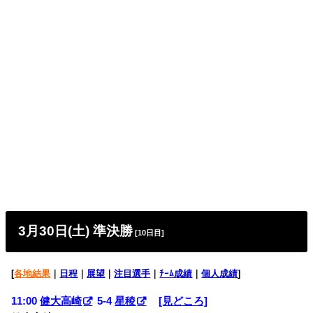
3月30日(土) 準決勝
[10日目]
[
各地結果
｜
日程
｜
展望
｜
注目選手
｜
ﾁｰﾑ成績
｜
個人成績
]
11:00
健大高崎
5-4
星稜
[見どころ]