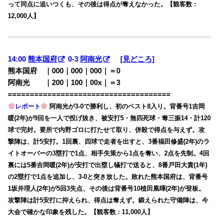
って同点に追いつくも、その後は得点が奪えなかった。【観客数 :
12,000人】
14:00
熊本国府
0-3
阿南光
[見どころ]
熊本国府 ｜000｜000｜000｜＝0
阿南光 ｜200｜100｜00x｜＝3
=====================================
レポート
阿南光が3-0で勝利し、初のベスト8入り。背番号1吉岡
暖(2年)が9回を一人で投げ抜き、被安打5・無四死球・奪三振14・計120
球で完封。要所で内野ゴロに打たせて取り、併殺で得点を与えず。攻
撃陣は、計5安打。1回裏、四球で走者を出すと、3番福田修盛(2年)のラ
イトオーバーの3塁打で1点、相手失策から1点を奪い、2点を先制。4回
裏には5番吉岡暖(2年)が安打で出塁し犠打で送ると、8番戸田大貴(1年)
の2塁打で1点を追加し、3-0と突き放した。敗れた熊本国府は、背番号
1坂井理人(2年)が5回3失点、その後は背番号10植田凰暉(2年)が登板。
攻撃陣は計5安打に抑えられ、得点は奪えず。鍛えられた守備陣は、今
大会で確かな印象を残した。【観客数 : 11,000人】