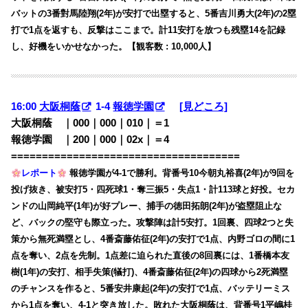
バットの3番對馬陸翔(2年)が安打で出塁すると、5番吉川勇大(2年)の2塁
打で1点を返すも、反撃はここまで。計11安打を放つも残塁14を記録
し、好機をいかせなかった。【観客数 : 10,000人】
16:00
大阪桐蔭
1-4
報徳学園
[見どころ]
大阪桐蔭 ｜000｜000｜010｜＝1
報徳学園 ｜200｜000｜02x｜＝4
=====================================
レポート
報徳学園が4-1で勝利。背番号10今朝丸裕喜(2年)が9回を
投げ抜き、被安打5・四死球1・奪三振5・失点1・計113球と好投。セカ
ンドの山岡純平(1年)が好プレー、捕手の徳田拓朗(2年)が盗塁阻止な
ど、バックの堅守も際立った。攻撃陣は計5安打。1回裏、四球2つと失
策から無死満塁とし、4番斎藤佑征(2年)の安打で1点、内野ゴロの間に1
点を奪い、2点を先制。1点差に迫られた直後の8回裏には、1番橋本友
樹(1年)の安打、相手失策(犠打)、4番斎藤佑征(2年)の四球から2死満塁
のチャンスを作ると、5番安井康起(2年)の安打で1点、バッテリーミス
から1点を奪い、4-1と突き放した。敗れた大阪桐蔭は、背番号1平嶋桂