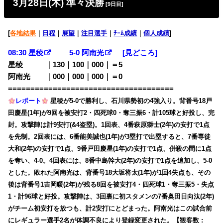
3月28日(木) 準々決勝
[9日目]
[
各地結果
｜
日程
｜
展望
｜
注目選手
｜
ﾁｰﾑ成績
｜
個人成績
]
08:30
星稜
5-0
阿南光
[見どころ]
星稜 ｜130｜100｜000｜＝5
阿南光 ｜000｜000｜000｜＝0
=====================================
レポート
星稜が5-0で勝利し、石川県勢初の4強入り。背番号18戸
田慶星(1年)が9回を被安打2・四死球0・奪三振6・計105球と好投し、完
封。攻撃陣は計9安打(&4盗塁)。1回表、4番萩原獅士(2年)の安打で1点
を先制。2回表には、6番能美誠也(1年)が3塁打で出塁すると、7番専徒
大和(2年)の安打で1点、9番戸田慶星(1年)の安打で1点、併殺の間に1点
を奪い、4-0。4回表には、8番中島幹大(2年)の安打で1点を追加し、5-0
とした。敗れた阿南光は、背番号18大坂将太(1年)が1回4失点も、その
後は背番号1吉岡暖(2年)が残る8回を被安打4・四死球1・奪三振5・失点
1・計96球と好投。攻撃陣は、3回裏に初スタメンの7番奥田日向汰(2年)
がチーム初安打を放つも、計2安打にとどまった。阿南光はこの試合前
にレギュラー選手2名が体調不良により登録変更された。【観客数 :