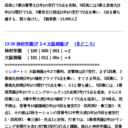
回表に7番白髪零士(1年)の安打で2点を先制。9回表には3番土居湊大(2
年)の2塁打で1点、5番世古口啓志(1年)の安打で2点を奪い、3点を勝ち
越すも、競り負けた。【観客数 : 13,000人】
13:30
神村学園
2-4
大阪桐蔭
[見どころ]
神村学園 ｜100｜000｜001｜＝2
大阪桐蔭 ｜101｜011｜00x｜＝4
=====================================
レポート
大阪桐蔭が4-2で勝利。攻撃陣は計7安打。まず1回裏、3
番徳丸快晴(2年)の犠牲フライで1点を奪い、すぐさま同点。3回裏に、3
番徳丸快晴(2年)の3塁打で1点を奪い、2-1と勝ち越し。5回裏には、1番
境亮陽(2年)のランニングホームラン(大会第3号)で1点を追加。さらに6
回裏には、9番中野大虎(1年)の犠牲フライで1点を追加し、計4得点。投
手陣は、背番号14森陽樹(1年)が4回を被安打2・四死球2・奪三振3・失
点1、その後は2段モーションの背番号11中野大虎(1年)が5回を被安打
2・四死球1・奪三振5・失点1と好投。打者では、1番境亮陽(2年)がラン
ニング本塁打を含む4打数3安打1打点と躍動。敗れた神村学園は、背番