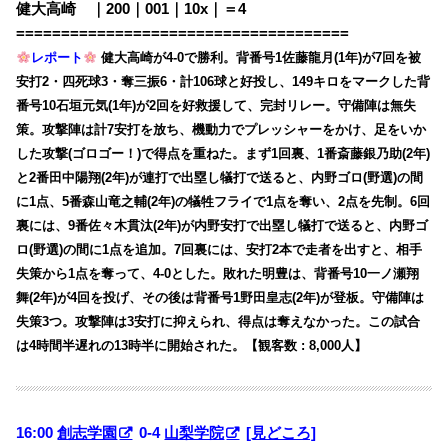
健大高崎 ｜200｜001｜10x｜＝4
=====================================
レポート
健大高崎が4-0で勝利。背番号1佐藤龍月(1年)が7回を被
安打2・四死球3・奪三振6・計106球と好投し、149キロをマークした背
番号10石垣元気(1年)が2回を好救援して、完封リレー。守備陣は無失
策。攻撃陣は計7安打を放ち、機動力でプレッシャーをかけ、足をいか
した攻撃(ゴロゴー！)で得点を重ねた。まず1回裏、1番斎藤銀乃助(2年)
と2番田中陽翔(2年)が連打で出塁し犠打で送ると、内野ゴロ(野選)の間
に1点、5番森山竜之輔(2年)の犠牲フライで1点を奪い、2点を先制。6回
裏には、9番佐々木貫汰(2年)が内野安打で出塁し犠打で送ると、内野ゴ
ロ(野選)の間に1点を追加。7回裏には、安打2本で走者を出すと、相手
失策から1点を奪って、4-0とした。敗れた明豊は、背番号10一ノ瀬翔
舞(2年)が4回を投げ、その後は背番号1野田皇志(2年)が登板。守備陣は
失策3つ。攻撃陣は3安打に抑えられ、得点は奪えなかった。この試合
は4時間半遅れの13時半に開始された。【観客数 : 8,000人】
16:00
創志学園
0-4
山梨学院
[見どころ]