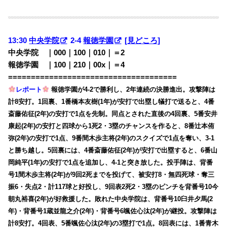
13:30
中央学院
2-4
報徳学園
[見どころ]
中央学院 ｜000｜100｜010｜＝2
報徳学園 ｜100｜210｜00x｜＝4
=====================================
レポート
報徳学園が4-2で勝利し、2年連続の決勝進出。攻撃陣は
計8安打。1回裏、1番橋本友樹(1年)が安打で出塁し犠打で送ると、4番
斎藤佑征(2年)の安打で1点を先制。同点とされた直後の4回裏、5番安井
康起(2年)の安打と四球から1死2・3塁のチャンスを作ると、8番辻本侑
弥(2年)の安打で1点、9番間木歩主将(2年)のスクイズで1点を奪い、3-1
と勝ち越し。5回裏には、4番斎藤佑征(2年)が安打で出塁すると、6番山
岡純平(1年)の安打で1点を追加し、4-1と突き放した。投手陣は、背番
号1間木歩主将(2年)が9回2死までを投げて、被安打8・無四死球・奪三
振6・失点2・計117球と好投し、9回表2死2・3塁のピンチを背番号10今
朝丸裕喜(2年)が好救援した。敗れた中央学院は、背番号10臼井夕馬(2
年)・背番号1蔵並龍之介(2年)・背番号6颯佐心汰(2年)が継投。攻撃陣は
計8安打。4回表、5番颯佐心汰(2年)の3塁打で1点。8回表には、1番青木