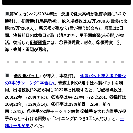
第96回センバツ2024年は、
決勝で健大高崎が報徳学園に3-2で
勝利し、初優勝(群馬県勢初)
。総入場者数は32万6900人(最多は決
勝の3万4200人)。悪天候が重なり(雪が舞う試合も)、
順延は2日
間
。決勝前日の休養日が取り消された。
甲子園練習
(未公開)が復
活。復活した
応援団賞
には、①最優秀賞：耐久、②優秀賞：別
海・豊川・田辺が選出。
「
低反発バット
」が導入。本塁打は、
金属バット導入後で最少
の3本(ランニング1本含む)
。青森山田の2選手は木製バットを利
用。
出場校数(32校)が同じ
2022年と比較
すると、①総得点数は、
263(22年)→200(▼63)。②盗塁は44(22年)→72(△28)。③犠打は
106(22年)→120(△14)。④打率は.233(前回：.256、前々
回：.241)。①投手の2段モーション解禁 ②捕手を含む内野手が投
手のもとへ行ける回数が「1イニングにつき1回1人だけ」と、
一
部ルール変更
された。