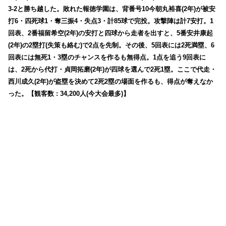
3-2と勝ち越した。敗れた報徳学園は、背番号10今朝丸裕喜(2年)が被安
打6・四死球1・奪三振4・失点3・計85球で完投。攻撃陣は計7安打。1
回表、2番福留希空(2年)の安打と四球から走者を出すと、5番安井康起
(2年)の2塁打(失策も絡む)で2点を先制。その後、5回表には2死満塁、6
回表には無死1・3塁のチャンスを作るも無得点。1点を追う9回表に
は、2死から代打・貞岡拓磨(2年)が四球を選んで2死1塁。ここで代走・
西川成久(2年)が盗塁を決めて2死2塁の場面を作るも、得点が奪えなか
った。【観客数 : 34,200人(今大会最多)】