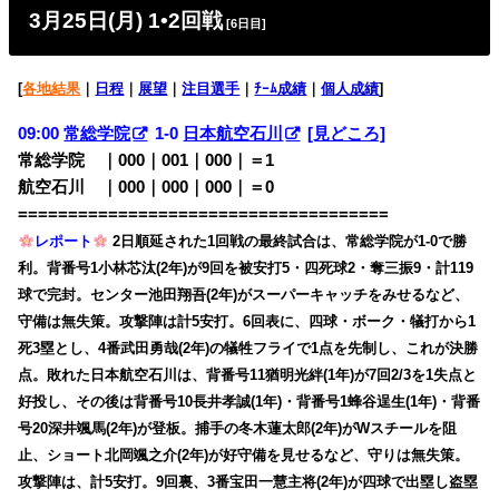
3月25日(月) 1•2回戦
[6日目]
[
各地結果
｜
日程
｜
展望
｜
注目選手
｜
ﾁｰﾑ成績
｜
個人成績
]
09:00
常総学院
1-0
日本航空石川
[見どころ]
常総学院 ｜000｜001｜000｜＝1
航空石川 ｜000｜000｜000｜＝0
=====================================
レポート
2日順延された1回戦の最終試合は、常総学院が1-0で勝
利。背番号1小林芯汰(2年)が9回を被安打5・四死球2・奪三振9・計119
球で完封。センター池田翔吾(2年)がスーパーキャッチをみせるなど、
守備は無失策。攻撃陣は計5安打。6回表に、四球・ボーク・犠打から1
死3塁とし、4番武田勇哉(2年)の犠牲フライで1点を先制し、これが決勝
点。敗れた日本航空石川は、背番号11猶明光絆(1年)が7回2/3を1失点と
好投し、その後は背番号10長井孝誠(1年)・背番号1蜂谷逞生(1年)・背番
号20深井颯馬(2年)が登板。捕手の冬木蓮太郎(2年)がWスチールを阻
止、ショート北岡颯之介(2年)が好守備を見せるなど、守りは無失策。
攻撃陣は、計5安打。9回裏、3番宝田一慧主将(2年)が四球で出塁し盗塁