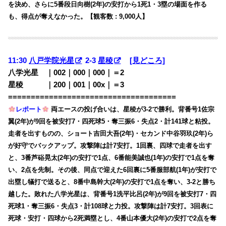
を決め、さらに5番段日向樹(2年)の安打から1死1・3塁の場面を作る
も、得点が奪えなかった。【観客数 : 9,000人】
11:30
八戸学院光星
2-3
星稜
[見どころ]
八学光星 ｜002｜000｜000｜＝2
星稜 ｜200｜001｜00x｜＝3
=====================================
レポート
両エースの投げ合いは、星稜が3-2で勝利。背番号1佐宗
翼(2年)が9回を被安打7・四死球5・奪三振6・失点2・計141球と粘投。
走者を出すものの、ショート吉田大吾(2年)・セカンド中谷羽玖(2年)ら
が好守でバックアップ。攻撃陣は計7安打。1回裏、四球で走者を出す
と、3番芦硲晃太(2年)の安打で1点、6番能美誠也(1年)の安打で1点を奪
い、2点を先制。その後、同点で迎えた6回裏に5番服部航(1年)が安打で
出塁し犠打で送ると、8番中島幹大(2年)の安打で1点を奪い、3-2と勝ち
越した。敗れた八学光星は、背番号1洗平比呂(2年)が9回を被安打7・四
死球1・奪三振6・失点3・計108球と力投。攻撃陣は計7安打。3回表に
死球・安打・四球から2死満塁とし、4番山本優大(2年)の安打で2点を奪