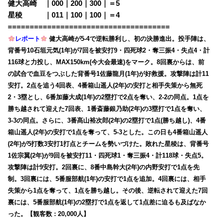
健大高崎 ｜000｜200｜300｜＝5
星稜 ｜011｜100｜100｜＝4
=====================================
レポート
健大高崎が5-4で逆転勝利し、初の決勝進出。投手陣は、
背番号10石垣元気(1年)が7回を被安打9・四死球2・奪三振4・失点4・計
116球と力投し、MAX150km(今大会最速)をマーク。8回裏からは、前
の試合で血豆をつぶした背番号1佐藤龍月(1年)が好救援。攻撃陣は計11
安打。2点を追う4回表、4番箱山遥人(2年)の安打と相手失策から無死
2・3塁とし、6番加藤大成(1年)の2塁打で2点を奪い、2-2の同点。1点を
勝ち越されて迎えた7回表、1番斎藤銀乃助(2年)の3塁打で1点を奪い、
3-3の同点。さらに、3番髙山裕次郎(2年)の2塁打で1点(勝ち越し)、4番
箱山遥人(2年)の安打で1点を奪って、5-3とした。この日も4番箱山遥人
(2年)が5打数3安打1打点とチームを勢いづけた。敗れた星稜は、背番号
1佐宗翼(2年)が9回を被安打11・四死球1・奪三振4・計118球・失点5。
攻撃陣は計9安打。2回裏に、8番中島幹大(2年)の内野安打で1点を先
制。3回裏には、5番服部航(1年)の安打で1点を追加。4回裏には、相手
失策から1点を奪って、1点を勝ち越し。その後、逆転されて迎えた7回
裏には、5番服部航(1年)の2塁打で1点を返して1点差に迫るも及ばなか
った。【観客数 : 20,000人】