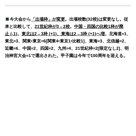
今大会から
「出場枠」が変更
。出場校数(32校)は変更なし。従
来と比較して、
21世紀枠が3→2校
。
中国・四国の比較1枠が廃
止 (-1)
。
東北は2→3枠 (+1)、東海は2→3枠 (+1)へ増
。北海道=1、
東北=3、関東•東京=6[関東4•東京1•比較1]、東海=3、北信越=2、
近畿=6、中国=2、四国=2、九州=4、21世紀枠=2[限定なし2]、明
治神宮大会=1で選出された。甲子園は今年で100周年を迎える。