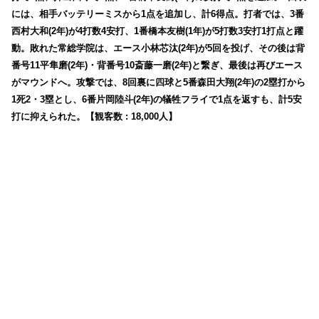
には、相手バッテリーミスから1点を追加し、計6得点。打者では、3番
西村大和(2年)が4打数4安打、1番橋本友樹(1年)が5打数3安打1打点と躍
動。敗れた常総学院は、エース小林芯汰(2年)が5回を投げ、その後は背
番号11平隼磨(2年)・背番号10斎藤一磨(2年)と繋ぎ、最後は再びエース
がマウンドへ。攻撃では、8回裏に四球と5番森田大翔(2年)の2塁打から
1死2・3塁とし、6番片岡陸斗(2年)の犠牲フライで1点を返すも、計5安
打に抑えられた。【観客数 : 18,000人】