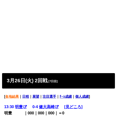
3月26日(火) 2回戦
[7日目]
[
各地結果
｜
日程
｜
展望
｜
注目選手
｜
ﾁｰﾑ成績
｜
個人成績
]
13:30
明豊
0-4
健大高崎
[見どころ]
明豊 ｜000｜000｜000｜＝0