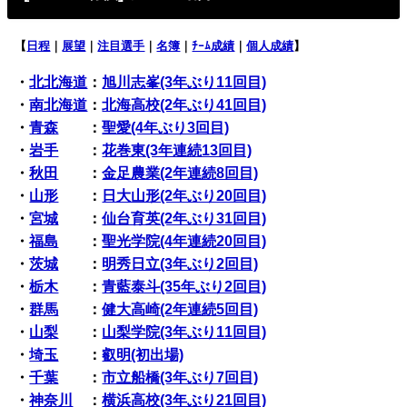
【
日程
｜
展望
｜
注目選手
｜
名簿
｜
ﾁｰﾑ成績
｜
個人成績
】
・
北北海道
：
旭川志峯(3年ぶり11回目)
・
南北海道
：
北海高校(2年ぶり41回目)
・
青森
：
聖愛(4年ぶり3回目)
・
岩手
：
花巻東(3年連続13回目)
・
秋田
：
金足農業(2年連続8回目)
・
山形
：
日大山形(2年ぶり20回目)
・
宮城
：
仙台育英(2年ぶり31回目)
・
福島
：
聖光学院(4年連続20回目)
・
茨城
：
明秀日立(3年ぶり2回目)
・
栃木
：
青藍泰斗(35年ぶり2回目)
・
群馬
：
健大高崎(2年連続5回目)
・
山梨
：
山梨学院(3年ぶり11回目)
・
埼玉
：
叡明(初出場)
・
千葉
：
市立船橋(3年ぶり7回目)
・
神奈川
：
横浜高校(3年ぶり21回目)