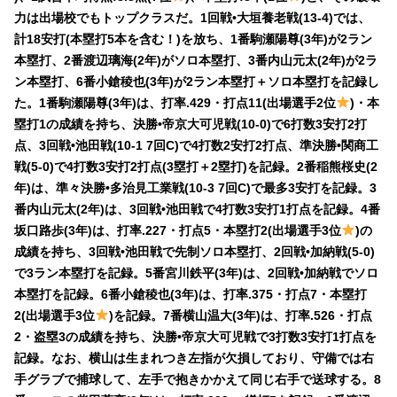
力は出場校でもトップクラスだ。1回戦•大垣養老戦(13-4)では、
計18安打(本塁打5本を含む！)を放ち、1番駒瀬陽尊(3年)が2ラン
本塁打、2番渡辺璃海(2年)がソロ本塁打、3番内山元太(2年)が2ラ
ン本塁打、6番小鎗稜也(3年)が2ラン本塁打＋ソロ本塁打を記録し
た。1番駒瀬陽尊(3年)は、打率.429・打点11(出場選手2位
)・本
塁打1の成績を持ち、決勝•帝京大可児戦(10-0)で6打数3安打2打
点、3回戦•池田戦(10-1 7回C)で4打数2安打2打点、準決勝•関商工
戦(5-0)で4打数3安打2打点(3塁打＋2塁打)を記録。2番稲熊桜史(2
年)は、準々決勝•多治見工業戦(10-3 7回C)で最多3安打を記録。3
番内山元太(2年)は、3回戦•池田戦で4打数3安打1打点を記録。4番
坂口路歩(3年)は、打率.227・打点5・本塁打2(出場選手3位
)の
成績を持ち、3回戦•池田戦で先制ソロ本塁打、2回戦•加納戦(5-0)
で3ラン本塁打を記録。5番宮川鉄平(3年)は、2回戦•加納戦でソロ
本塁打を記録。6番小鎗稜也(3年)は、打率.375・打点7・本塁打
2(出場選手3位
)を記録。7番横山温大(3年)は、打率.526・打点
2・盗塁3の成績を持ち、決勝•帝京大可児戦で3打数3安打1打点を
記録。なお、横山は生まれつき左指が欠損しており、守備では右
手グラブで捕球して、左手で抱きかかえて同じ右手で送球する。8