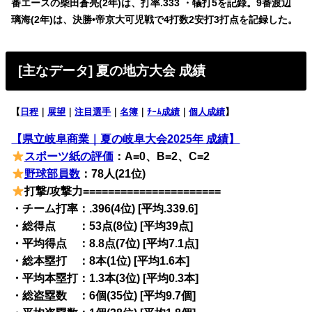
番エースの柴田蒼亮(2年)は、打率.333 ・犠打5を記録。9番渡辺
璃海(2年)は、決勝•帝京大可児戦で4打数2安打3打点を記録した。
[主なデータ] 夏の地方大会 成績
【
日程
｜
展望
｜
注目選手
｜
名簿
｜
ﾁｰﾑ成績
｜
個人成績
】
【県立岐阜商業｜夏の岐阜大会2025年 成績】
スポーツ紙の評価
：A=0、B=2、C=2
野球部員数
：78人(21位)
打撃/攻撃力======================
・チーム打率：.396(4位) [平均.339.6]
・総得点 ：53点(8位) [平均39点]
・平均得点 ：8.8点(7位) [平均7.1点]
・総本塁打 ：8本(1位) [平均1.6本]
・平均本塁打：1.3本(3位) [平均0.3本]
・総盗塁数 ：6個(35位) [平均9.7個]