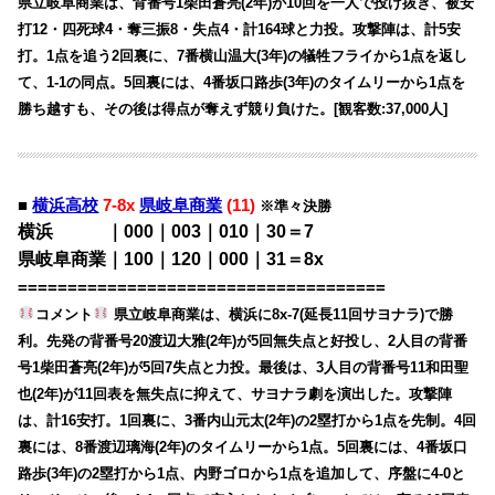
県立岐阜商業は、背番号1柴田蒼亮(2年)が10回を一人で投げ抜き、被安
打12・四死球4・奪三振8・失点4・計164球と力投。攻撃陣は、計5安
打。1点を追う2回裏に、7番横山温大(3年)の犠牲フライから1点を返し
て、1-1の同点。5回裏には、4番坂口路歩(3年)のタイムリーから1点を
勝ち越すも、その後は得点が奪えず競り負けた。[観客数:37,000人]
■
横浜高校
7-8x
県岐阜商業
(11)
※準々決勝
横浜 ｜000｜003｜010｜30＝7
県岐阜商業｜100｜120｜000｜31＝8x
=====================================
コメント
県立岐阜商業は、横浜に8x-7(延長11回サヨナラ)で勝
利。先発の背番号20渡辺大雅(2年)が5回無失点と好投し、2人目の背番
号1柴田蒼亮(2年)が5回7失点と力投。最後は、3人目の背番号11和田聖
也(2年)が11回表を無失点に抑えて、サヨナラ劇を演出した。攻撃陣
は、計16安打。1回裏に、3番内山元太(2年)の2塁打から1点を先制。4回
裏には、8番渡辺璃海(2年)のタイムリーから1点。5回裏には、4番坂口
路歩(3年)の2塁打から1点、内野ゴロから1点を追加して、序盤に4-0と