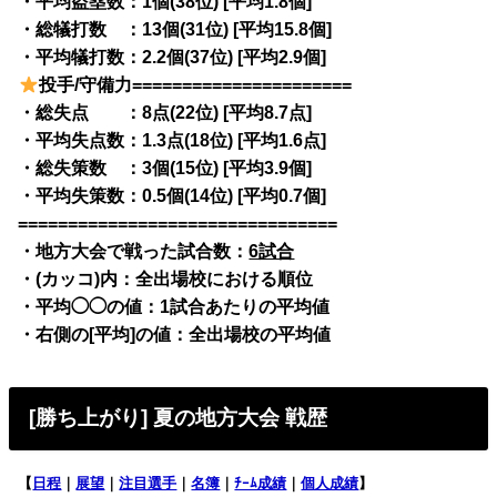
・平均盗塁数：1個(38位) [平均1.8個]
・総犠打数 ：13個(31位) [平均15.8個]
・平均犠打数：2.2個(37位) [平均2.9個]
投手/守備力======================
・総失点 ：8点(22位) [平均8.7点]
・平均失点数：1.3点(18位) [平均1.6点]
・総失策数 ：3個(15位) [平均3.9個]
・平均失策数：0.5個(14位) [平均0.7個]
================================
・地方大会で戦った試合数：
6試合
・(カッコ)内：全出場校における順位
・平均◯◯の値：1試合あたりの平均値
・右側の[平均]の値：全出場校の平均値
[勝ち上がり] 夏の地方大会 戦歴
【
日程
｜
展望
｜
注目選手
｜
名簿
｜
ﾁｰﾑ成績
｜
個人成績
】