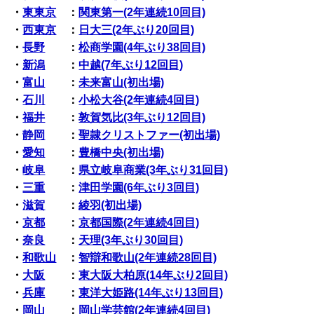
・
東東京
：
関東第一(2年連続10回目)
・
西東京
：
日大三(2年ぶり20回目)
・
長野
：
松商学園(4年ぶり38回目)
・
新潟
：
中越(7年ぶり12回目)
・
富山
：
未来富山(初出場)
・
石川
：
小松大谷(2年連続4回目)
・
福井
：
敦賀気比(3年ぶり12回目)
・
静岡
：
聖隷クリストファー(初出場)
・
愛知
：
豊橋中央(初出場)
・
岐阜
：
県立岐阜商業(3年ぶり31回目)
・
三重
：
津田学園(6年ぶり3回目)
・
滋賀
：
綾羽(初出場)
・
京都
：
京都国際(2年連続4回目)
・
奈良
：
天理(3年ぶり30回目)
・
和歌山
：
智辯和歌山(2年連続28回目)
・
大阪
：
東大阪大柏原(14年ぶり2回目)
・
兵庫
：
東洋大姫路(14年ぶり13回目)
・
岡山
：
岡山学芸館(2年連続4回目)