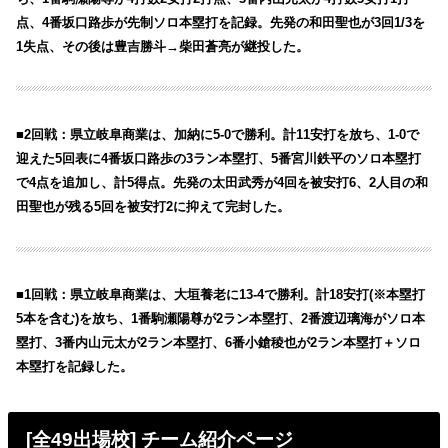
点、4番坂口路歩が先制ソロ本塁打を記録。先発の和田聖也が3回1/3を
1失点、その後は豊吉勝斗→柴田蒼亮が継投した。
■2回戦：県立岐阜商業は、加納に5-0で勝利。計11安打を放ち、1-0で
迎えた5回表に4番坂口路歩の3ラン本塁打、5番宮川鉄平のソロ本塁打
で4点を追加し、計5得点。先発の太田武秀が4回を被安打6、2人目の和
田聖也が残る5回を被安打2に抑えて完封した。
■1回戦：県立岐阜商業は、大垣養老に13-4で勝利。計18安打(※本塁打
5本を含む)を放ち、1番駒瀬陽尊が2ラン本塁打、2番渡辺璃海がソロ本
塁打、3番内山元太が2ラン本塁打、6番小鎗稜也が2ラン本塁打＋ソロ
本塁打を記録した。
[全49出場校
] チーム紹介ページ