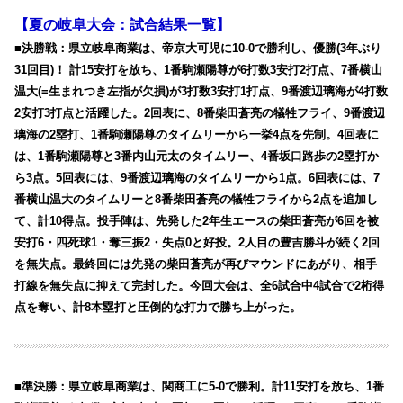
【夏の岐阜大会：試合結果一覧】
■決勝戦：県立岐阜商業は、帝京大可児に10-0で勝利し、優勝(3年ぶり
31回目)！ 計15安打を放ち、1番駒瀬陽尊が6打数3安打2打点、7番横山
温大(=生まれつき左指が欠損)が3打数3安打1打点、9番渡辺璃海が4打数
2安打3打点と活躍した。2回表に、8番柴田蒼亮の犠牲フライ、9番渡辺
璃海の2塁打、1番駒瀬陽尊のタイムリーから一挙4点を先制。4回表に
は、1番駒瀬陽尊と3番内山元太のタイムリー、4番坂口路歩の2塁打か
ら3点。5回表には、9番渡辺璃海のタイムリーから1点。6回表には、7
番横山温大のタイムリーと8番柴田蒼亮の犠牲フライから2点を追加し
て、計10得点。投手陣は、先発した2年生エースの柴田蒼亮が6回を被
安打6・四死球1・奪三振2・失点0と好投。2人目の豊吉勝斗が続く2回
を無失点。最終回には先発の柴田蒼亮が再びマウンドにあがり、相手
打線を無失点に抑えて完封した。今回大会は、全6試合中4試合で2桁得
点を奪い、計8本塁打と圧倒的な打力で勝ち上がった。
■準決勝：県立岐阜商業は、関商工に5-0で勝利。計11安打を放ち、1番