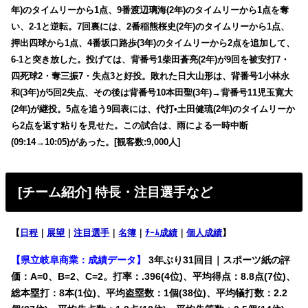
年)のタイムリーから1点、9番渡辺璃海(2年)のタイムリーから1点を奪
い、2-1と逆転。7回裏には、2番稲熊桜史(2年)のタイムリーから1点、
押出四球から1点、4番坂口路歩(3年)のタイムリーから2点を追加して、
6-1と突き放した。投げては、背番号1柴田蒼亮(2年)が9回を被安打7・
四死球2・奪三振7・失点3と好投。敗れた日大山形は、背番号1小林永
和(3年)が5回2失点、その後は背番号10本田聖(3年)→背番号11児玉寛大
(2年)が継投。5点を追う9回表には、代打•土田健琉(2年)のタイムリーか
ら2点を返す粘りを見せた。この試合は、雨による一時中断
(09:14→10:05)があった。[観客数:9,000人]
[チーム紹介] 特長・注目選手など
【
日程
｜
展望
｜
注目選手
｜
名簿
｜
ﾁｰﾑ成績
｜
個人成績
】
【県立岐阜商業：成績データ】
3年ぶり31回目｜スポーツ紙の評
価：A=0、B=2、C=2。打率：.396(4位)、平均得点：8.8点(7位)、
総本塁打：8本(1位)、平均盗塁数：1個(38位)、平均犠打数：2.2