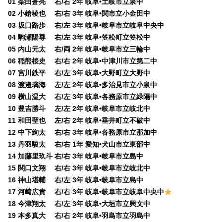
01 柴田蒼亮 右/右 2年 岐阜•土岐市立泉中
02 小鎗稜也 右/右 3年 岐阜•関市立小金田中
03 坂口路歩 右/左 3年 岐阜•岐阜市立岐阜中央中
04 駒瀬陽尊 右/左 3年 岐阜•笠松町立笠松中
05 内山元太 右/両 2年 岐阜•岐阜市立三輪中
06 稲熊桜史 右/右 2年 岐阜•中津川市立第二中
07 宮川鉄平 右/左 3年 岐阜•大野町立大野中
08 渡邉璃海 左/左 2年 岐阜•多治見市立小泉中
09 横山温大 右/左 3年 岐阜•各務原市立緑陽中
10 豊吉勝斗 左/左 2年 岐阜•岐阜市立岐北中
11 和田聖也 左/右 2年 岐阜•垂井町立不破中
12 中下絢太 右/右 3年 岐阜•各務原市立那加中
13 丹羽駿太 右/右 1年 愛知•犬山市立東部中
14 加藤里玖斗 右/右 3年 岐阜•岐阜市立島中
15 関口文翔 右/右 3年 岐阜•岐阜市立岐北中
16 神山堪輔 右/左 3年 岐阜•岐阜市立島中
17 河﨑広貴 右/右 3年 岐阜•岐阜市立岐阜中央中
18 今津翔太 右/左 3年 岐阜•大垣市立興文中
19 本多真大 右/右 2年 岐阜•羽島市立羽島中