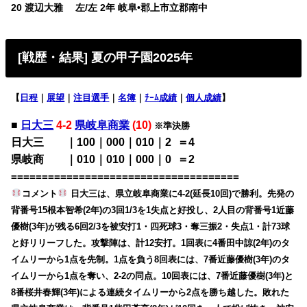
20 渡辺大雅 左/左 2年 岐阜•郡上市立郡南中
[戦歴・結果] 夏の甲子園2025年
【
日程
｜
展望
｜
注目選手
｜
名簿
｜
ﾁｰﾑ成績
｜
個人成績
】
■
日大三
4-2
県岐阜商業
(10)
※準決勝
日大三 ｜100｜000｜010｜2
0
＝4
県岐商 ｜010｜010｜000｜0
0
＝2
=====================================
コメント
日大三は、県立岐阜商業に4-2(延長10回)で勝利。先発の
背番号15根本智希(2年)の3回1/3を1失点と好投し、2人目の背番号1近藤
優樹(3年)が残る6回2/3を被安打1・四死球3・奪三振2・失点1・計73球
と好リリーフした。攻撃陣は、計12安打。1回表に4番田中諒(2年)のタ
イムリーから1点を先制。1点を負う8回表には、7番近藤優樹(3年)のタ
イムリーから1点を奪い、2-2の同点。10回表には、7番近藤優樹(3年)と
8番桜井春輝(3年)による連続タイムリーから2点を勝ち越した。敗れた