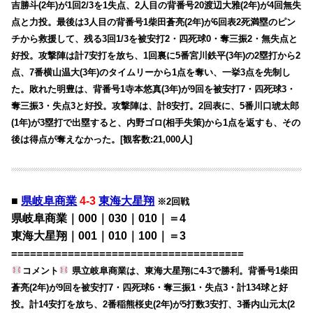
吉勝斗(2年)が1回2/3を1失点、2人目の背番号20渡辺大雅(2年)が4回無失
点と力投。最後は3人目の背番号1柴田蒼亮(2年)が6回表2死満塁のピン
チから救援して、残る3回1/3を被安打2・四死球0・奪三振2・無失点と
好投。攻撃陣は計7安打を放ち、1回裏に5番宮川鉄平(3年)の2塁打から2
点、7番横山温大(3年)のタイムリーから1点を奪い、一挙3点を先制し
た。敗れた明豊は、背番号1寺本悠真(3年)が9回を被安打7・四死球3・
奪三振3・失点3と好投。攻撃陣は、計8安打。2回表に、5番川口琥太郎
(1年)が3塁打で出塁すると、内野ゴロ(相手失策)から1点を返すも、その
後は得点が奪えなかった。[観客数:21,000人]
■
県岐阜商業
4-3
東海大星翔
※2回戦
県岐阜商業｜000｜030｜010｜＝4
東海大星翔｜001｜010｜100｜＝3
=====================================
コメント
県立岐阜商業は、東海大星翔に4-3で勝利。背番号1柴田
蒼亮(2年)が9回を被安打7・四死球6・奪三振1・失点3・計134球と好
投。計14安打を放ち、2番稲熊桜史(2年)が5打数3安打、3番内山元太(2