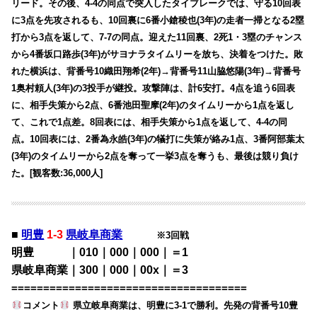
リード。その後、4-4の同点で突入したタイブレークでは、守る10回表
に3点を先攻されるも、10回裏に6番小鎗稜也(3年)の走者一掃となる2塁
打から3点を返して、7-7の同点。迎えた11回裏、2死1・3塁のチャンス
から4番坂口路歩(3年)がサヨナラタイムリーを放ち、決着をつけた。敗
れた横浜は、背番号10織田翔希(2年)→背番号11山脇悠陽(3年)→背番号
1奥村頼人(3年)の3投手が継投。攻撃陣は、計6安打。4点を追う6回表
に、相手失策から2点、6番池田聖摩(2年)のタイムリーから1点を返し
て、これで1点差。8回表には、相手失策から1点を返して、4-4の同
点。10回表には、2番為永皓(3年)の犠打に失策が絡み1点、3番阿部葉太
(3年)のタイムリーから2点を奪って一挙3点を奪うも、最後は競り負け
た。[観客数:36,000人]
■
明豊
1-3
県岐阜商業
※3回戦
明豊 ｜010｜000｜000｜＝1
県岐阜商業｜300｜000｜00x｜＝3
=====================================
コメント
県立岐阜商業は、明豊に3-1で勝利。先発の背番号10豊