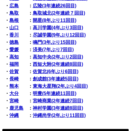
・
広島
：
広陵(3年連続26回目)
・
鳥取
：
鳥取城北(2年連続７回目)
・
島根
：
開星(8年ぶり11回目)
・
山口
：
高川学園(4年ぶり3回目)
・
香川
：
尽誠学園(9年ぶり12回目)
・
徳島
：
鳴門(3年ぶり15回目)
・
愛媛
：
済美(7年ぶり7回目)
・
高知
：
高知中央(2年ぶり2回目)
・
福岡
：
西短大附(2年連続8回目)
・
佐賀
：
佐賀北(6年ぶり6回目)
・
長崎
：
創成館(3年連続5回目)
・
熊本
：
東海大星翔(2年ぶり4回目)
・
大分
：
明豊(5年連続11回目)
・
宮崎
：
宮崎商業(2年連続7回目)
・
鹿児島
：
神村学園(3年連続8回目)
・
沖縄
：
沖縄尚学(2年ぶり11回目)