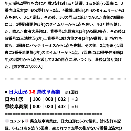
年)が逆転2塁打を含む5打数3安打2打点と活躍。1点を追う5回表に、3
番内山元太(2年)の2塁打から2点、4番坂口路歩(3年)のタイムリーから1
点を奪い、3-1と逆転。その後、3-3の同点に追いつかれた直後の8回表
には、1番駒瀬陽尊(3年)のタイムリーから1点を奪い、4-3と勝ち越し
た。敗れた東海大星翔は、背番号1水野右京(3年)が5回3失点、その後は
背番号12三池祐五(2年)→背番号10緒方龍之介(3年)が継投。計7安打を
放ち、3回裏にバッテリーミスから1点を先制。その後、2点を追う5回
裏に2番長迫夏輝(3年)のタイムリーから1点、7回裏には3番平仲孝輔(3
年)の3塁打から1点を返して3-3の同点に追いつくも、最後は競り負け
た。[観客数:17,000人]
■
日大山形
3-6
県岐阜商業
※1回戦
日大山形 ｜100｜000｜002｜＝3
県岐阜商業｜000｜020｜40x｜＝6
=====================================
コメント
県立岐阜商業は、日大山形に6-3で勝利。計6安打を記
録。0-1と1点を追う5回裏、生まれつき左手の指がない7番横山温大(3