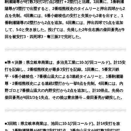
駒瀬陽尊が4打数3安打2打点(3塁打＋2塁打)と活躍。1回裏に、1番駒瀬
陽尊が3塁打で出塁すると、2番稲熊桜史のタイムリーと押出四球から2
点を先制。4回裏には、6番小鎗稜也の安打と失策から2者を出すと、1
番駒瀬陽尊の2塁打から2点を追加。6回裏には、押出四球で1点を追加
して、5-0と突き放した。投げては、先発した2年生右腕の柴田蒼亮が9
回を被安打3・四死球3・奪三振3で完封した。
■準々決勝：県立岐阜商業は、多治見工業に10-3(7回コールド)。計15安
打を記録し、2番稲熊桜史が最多3安打を記録。1回裏に、5番宮川鉄
平・6番小鎗稜也・7番横山温大による3連続タイムリーと、1番駒瀬陽
尊・2番稲熊桜史による連続2塁打から一挙8点を先制。4回裏には、内
野ゴロと7番横山温大の内野安打から2点を追加し、計10得点。先発の
柴田蒼亮が4回1/3を1失点、その後は豊吉勝斗→柴田蒼亮が継投した。
■3回戦：県立岐阜商業は、池田に10-1(7回コールド)。計14安打を放
ち、1番駒瀬陽尊が4打数2安打2打点、3番内山元太が4打数3安打1打