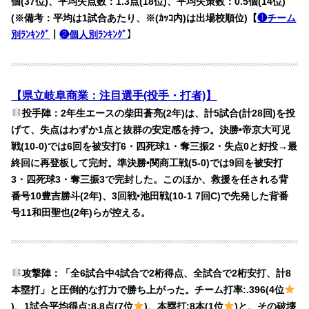
個(37位)、平均失点数：1.3点(18位)、平均失策数：0.5個(14位)
(※備考：平均は1試合あたり、※(ｶｯｺ内)は出場校順位)【
❶チーム
別ﾗﾝｷﾝｸﾞ
｜
❷個人別ﾗﾝｷﾝｸﾞ
】
【県立岐阜商業：注目選手(投手・打者)】
投手陣：2年生エースの柴田蒼亮(2年)は、計5試合(計28回)を投
げて、失点はわずか1点と抜群の安定感を持つ。決勝•帝京大可児
戦(10-0)では6回を被安打6・四死球1・奪三振2・失点0と好投→最
終回に再登板して完封。準決勝•関商工戦(5-0)では9回を被安打
3・四死球3・奪三振3で完封した。このほか、救援を任される背
番号10豊吉勝斗(2年)、3回戦•池田戦(10-1 7回C)で先発した背番
号11和田聖也(2年)らが控える。
攻撃陣：「全6試合中4試合で2桁得点、全試合で2桁安打、計8
本塁打」と圧倒的な打力で勝ち上がった。チーム打率:.396(4位
)、1試合平均得点:8.8点(7位
)、本塁打:8本(1位
)と、その破壊