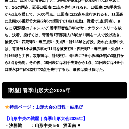
裏には、四球で走者を出すと、3番坂本優真(3年)の2塁打で1点を返し
て、2-2の同点。延長10回表に1点を先行されるも、10回裏に相手失策
から1点を返して、3-3の同点。11回表には2点を先行されるも、11回裏
に先頭の6番野竹大葵(2年)の2塁打で1点(1点差)、野選で1点(同点)。さ
らに1死満塁のチャンスで1番宇部智也(3年)がサヨナラタイムリーを放
ち、決着。投げては、背番号1宇部奨人(3年)が11回を一人で投げ抜き、
被安打6・四死球3・奪三振6・失点5・計146球と好投。敗れた山形中央
は、背番号1小坂楓(3年)が11回を被安打9・四死球7・奪三振9・失点6・
計169球と力投。攻撃陣は、計6安打。4回表に7番小坂楓(3年)の3塁打か
ら2点を先制。その後、10回表には相手失策から1点、11回表には4番小
口愛永(3年)の2塁打で2点を先行するも、最後は競り負けた。
[戦歴] 春季山形大会2025年
特集ページ：山形大会の日程・結果
【山形中央の戦歴｜春季山形大会2025年】
・決勝戦 ：山形中央 5-9
q
酒田南 ⚫︎