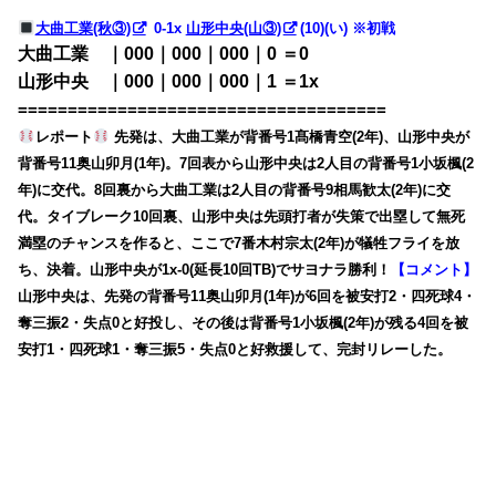
大曲工業(秋③)
0-1x
山形中央(山③)
(10)(い) ※初戦
大曲工業 ｜000｜000｜000｜0 ＝0
山形中央 ｜000｜000｜000｜1 ＝1x
=====================================
レポート
先発は、大曲工業が背番号1髙橋青空(2年)、山形中央が
背番号11奥山卯月(1年)。7回表から山形中央は2人目の背番号1小坂楓(2
年)に交代。8回裏から大曲工業は2人目の背番号9相馬歓太(2年)に交
代。タイブレーク10回裏、山形中央は先頭打者が失策で出塁して無死
満塁のチャンスを作ると、ここで7番木村宗太(2年)が犠牲フライを放
ち、決着。山形中央が1x-0(延長10回TB)でサヨナラ勝利！
【コメント】
山形中央は、先発の背番号11奥山卯月(1年)が6回を被安打2・四死球4・
奪三振2・失点0と好投し、その後は背番号1小坂楓(2年)が残る4回を被
安打1・四死球1・奪三振5・失点0と好救援して、完封リレーした。