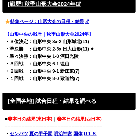
[戦歴] 秋季山形大会2024年
特集ページ：山形大会の日程・結果
【山形中央の戦歴｜秋季山形大会2024年】
・３位決定：山形中央 3x-2 山形城北(11)
・準決勝 ：山形中央 2-3x 日大山形(11) ⚫︎
・準々決勝：山形中央 1-0 酒田光陵
・３回戦 ：山形中央 6-1 惺山
・２回戦 ：山形中央 9-1 新庄東(7)
・１回戦 ：山形中央 8-0 致道館(7)
[全国各地] 試合日程・結果を調べる
■
❶本日の結果(東日本)
｜
❷本日の結果(西日本)
===================================
・
センバツ
夏の甲子園
明治神宮
国体
U１８