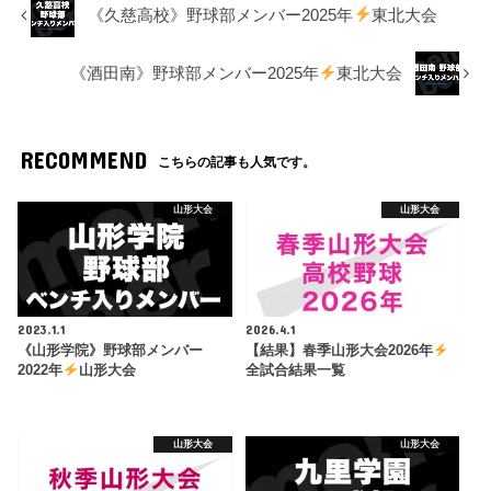
《久慈高校》野球部メンバー2025年
東北大会
《酒田南》野球部メンバー2025年
東北大会
RECOMMEND
こちらの記事も人気です。
山形大会
山形大会
2023.1.1
2026.4.1
《山形学院》野球部メンバー
【結果】春季山形大会2026年
2022年
山形大会
全試合結果一覧
山形大会
山形大会