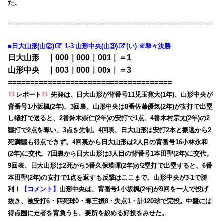
た。
■
日大山形(山②)
1-3
山形中央(山③)
(い) ※準々決勝
日大山形 ｜000｜000｜001｜＝1
山形中央 ｜003｜000｜00x｜＝3
=====================================
レポート
先発は、日大山形が背番号11児玉寛大(1年)、山形中央が
背番号1小坂楓(2年)。3回裏、山形中央は8番佐藤優気(2年)が安打で出塁
し犠打で送ると、2番鈴木崇仁(2年)の安打で1点、4番木村宗太(2年)の2
塁打で2点を奪い、3点を先制。4回表、日大山形は安打2本と振逃から2
死満塁も得点できず。4回裏から日大山形は2人目の背番号16小林永和
(2年)に交代。7回裏から日大山形は3人目の背番号1本田聖(2年)に交代。
9回表、日大山形は2死から5番久保瑛暉(2年)が2塁打で出塁すると、6番
本田聖(2年)の安打で1点を返すも反撃はここまで。山形中央が3-1で勝
利！
【コメント】
山形中央は、背番号1小坂楓(2年)が9回を一人で投げ
抜き、被安打6・四死球0・奪三振8・失点1・計120球で完投。中盤には
得点圏に走者を背負うも、要所を絞める好投をみせた。