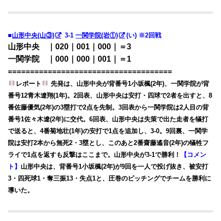
■
山形中央(山③)
3-1
一関学院(岩①)
(い) ※2回戦
山形中央 ｜020｜001｜000｜＝3
一関学院 ｜000｜000｜001｜＝1
=====================================
レポート
先発は、山形中央が背番号1小坂楓(2年)、一関学院が背
番号12青木遼翔(1年)。2回表、山形中央は安打・四球で2者を出すと、8
番佐藤優気(2年)の3塁打で2点を先制。3回表から一関学院は2人目の背
番号1佐々木遼(2年)に交代。6回表、山形中央は失策で出た走者を犠打
で送ると、4番菊地壮(1年)の安打で1点を追加し、3-0。9回裏、一関学
院は安打2本から無死2・3塁とし、このあと2番齋藤遙音(2年)の犠牲フ
ライで1点を返すも反撃はここまで。山形中央が3-1で勝利！
【コメン
ト】
山形中央は、背番号1小坂楓(2年)が9回を一人で投げ抜き、被安打
3・四死球1・奪三振13・失点1と、圧巻のピッチングでチームを勝利に
導いた。