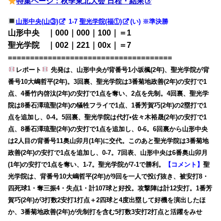
特集ページ：秋季東北大会 日程・結果
山形中央(山③)
1-7
聖光学院(福①)
(い) ※準決勝
山形中央 ｜000｜000｜100｜＝1
聖光学院 ｜002｜221｜00x｜＝7
=====================================
レポート
先発は、山形中央が背番号1小坂楓(2年)、聖光学院が背
番号10大嶋哲平(2年)。3回裏、聖光学院は3番菊地政善(2年)の安打で1
点、4番竹内啓汰(2年)の安打で1点を奪い、2点を先制。4回裏、聖光学
院は8番石澤琉聖(2年)の犠牲フライで1点、1番芳賀巧(2年)の2塁打で1
点を追加し、0-4。5回裏、聖光学院は代打•佐々木裕晟(2年)の安打で1
点、8番石澤琉聖(2年)の安打で1点を追加し、0-6。6回裏から山形中央
は2人目の背番号11奥山卯月(1年)に交代。このあと聖光学院は3番菊地
政善(2年)の安打で1点を追加し、0-7。7回表、山形中央は6番奥山卯月
(1年)の安打で1点を奪い、1-7。聖光学院が7-1で勝利。
【コメント】
聖
光学院は、背番号10大嶋哲平(2年)が9回を一人で投げ抜き、被安打8・
四死球1・奪三振4・失点1・計107球と好投。攻撃陣は計12安打。1番芳
賀巧(2年)が3打数2安打1打点＋2四球と4度出塁して好機を演出したほ
か、3番菊地政善(2年)が先制打を含む5打数3安打2打点と活躍をみせ