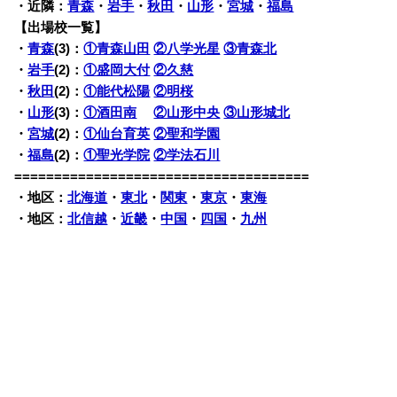
・近隣：
青森
・
岩手
・
秋田
・
山形
・
宮城
・
福島
【出場校一覧】
・
青森
(3)：
①青森山田
②八学光星
③青森北
・
岩手
(2)：
①盛岡大付
②久慈
・
秋田
(2)：
①能代松陽
②明桜
・
山形
(3)：
①酒田南
②山形中央
③山形城北
・
宮城
(2)：
①仙台育英
②聖和学園
・
福島
(2)：
①聖光学院
②学法石川
=====================================
・地区：
北海道
・
東北
・
関東
・
東京
・
東海
・地区：
北信越
・
近畿
・
中国
・
四国
・
九州