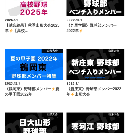
2026.1.1
2022.10.1
【試合結果】秋季山形大会2025
《九里学園》野球部メンバー
年
【高校…
2022年
山形大会
山形大会
2023.12.1
2023.1.1
《鶴岡東》野球部メンバー
夏
《新庄東》野球部メンバー2022
の甲子園2022年
年
山形大会
山形大会
山形大会