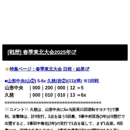
[戦歴] 春季東北大会2025年
特集ページ：春季東北大会 日程・結果
■
山形中央(山②)
5-6x
久慈(岩②)
(11)(県) ※1回戦
山形中央 ｜000｜200｜000｜12 ＝5
久慈 ｜000｜010｜010｜13 ＝6x
=====================================
コメント
久慈は、山形中央に6x-5(延長11回逆転サヨナラ)で勝
利。攻撃陣は、計9安打。2点を追う5回裏、9番中村匡吾(3年)が2塁打で
出塁すると、2番田中脩也(3年)の安打で1点を返して、まず1点差。8回