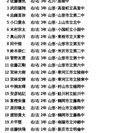
0
2 佐藤優気 右/右 3年 石川･星稜中
0
3 武田陽翔 右/右 3年 山形･高畠町立高畠中
0
4 志鎌直弥 右/右 3年 山形･山形市立第二中
0
5 小口愛永 右/右 3年 山形･上山市立北中
0
6 木村宗太 右/左 3年 山形･小国町立小国中
0
7 奥山卯月 右/右 2年 山形･東根市立大富中
0
8 田中惺 右/右 2年 山形･山形市立第五中
0
9 鈴木崇仁 右/右 3年 山形･米沢市立第二中
10 菅野友雲 左/左 3年 山形･山形市立第十中
11 佐藤正剛 右/右 2年 山形･山形市立第六中
12 宮林大樹 右/右 2年 山形･寒河江市立陵南中
13 宮林宏輝 右/右 3年 山形･寒河江市立陵東中
14 中桐友暉 右/右 3年 山形･村山市立楯岡中
15 安彦祐記 右/右 2年 山形･鮭川村立鮭川中
16 富樫朱蓮 右/右 2年 山形･鶴岡市立藤島中
17 原田颯太 左/左 2年 山形･村山市立楯岡中
18 渡部貴大 左/左 2年 山形･鶴岡市立藤島中
19 片平塁 右/左 3年 山形･南陽市立沖郷中
20 佐藤快飛 右/右 1年 山形･新庄市立明倫中