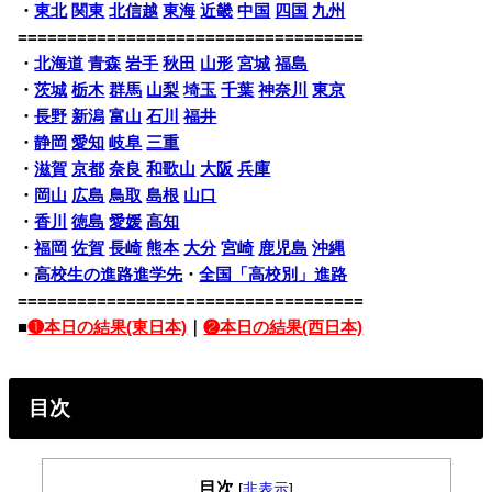
・
東北
関東
北信越
東海
近畿
中国
四国
九州
===================================
・
北海道
青森
岩手
秋田
山形
宮城
福島
・
茨城
栃木
群馬
山梨
埼玉
千葉
神奈川
東京
・
長野
新潟
富山
石川
福井
・
静岡
愛知
岐阜
三重
・
滋賀
京都
奈良
和歌山
大阪
兵庫
・
岡山
広島
鳥取
島根
山口
・
香川
徳島
愛媛
高知
・
福岡
佐賀
長崎
熊本
大分
宮崎
鹿児島
沖縄
・
高校生の進路進学先
・
全国「高校別」進路
===================================
■
❶本日の結果(東日本)
｜
❷本日の結果(西日本)
目次
目次
[
非表示
]