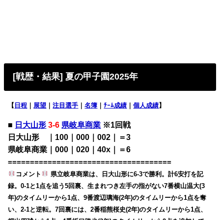
[戦歴・結果] 夏の甲子園2025年
【
日程
｜
展望
｜
注目選手
｜
名簿
｜
ﾁｰﾑ成績
｜
個人成績
】
■
日大山形
3-6
県岐阜商業
※1回戦
日大山形 ｜100｜000｜002｜＝3
県岐阜商業｜000｜020｜40x｜＝6
=====================================
コメント
県立岐阜商業は、日大山形に6-3で勝利。計6安打を記
録。0-1と1点を追う5回裏、生まれつき左手の指がない7番横山温大(3
年)のタイムリーから1点、9番渡辺璃海(2年)のタイムリーから1点を奪
い、2-1と逆転。7回裏には、2番稲熊桜史(2年)のタイムリーから1点、