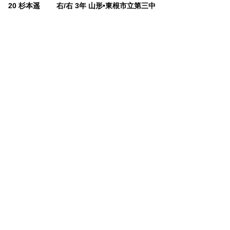
20 杉本遥 右/右 3年 山形•東根市立第三中