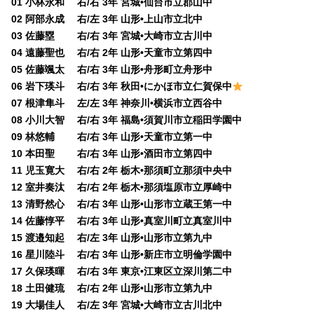
01 小林永和 右/右 3年 宮城•仙台市立郡山中
02 阿部永成 右/左 3年 山形•上山市立北中
03 佐藤塁 右/右 3年 宮城•大崎市立古川中
04 遠藤聖也 右/右 2年 山形•天童市立第四中
05 佐藤颯太 右/右 3年 山形•舟形町立舟形中
06 岩下瑛斗 右/右 3年 秋田•にかほ市立仁賀保中
07 根津隼斗 左/左 3年 神奈川•横浜市立西谷中
08 小川大智 右/右 3年 福島•須賀川市立稲田学園中
09 林悠輔 右/右 3年 山形•天童市立第一中
10 本田聖 右/右 3年 山形•酒田市立第四中
11 児玉寛大 右/右 2年 栃木•那須町立那須中央中
12 室井奏汰 右/右 2年 栃木•那須塩原市立厚崎中
13 清野然心 右/右 3年 山形•山形市立蔵王第一中
14 佐藤惇平 右/右 3年 山形•真室川町立真室川中
15 渡邉知起 右/左 3年 山形•山形市立第九中
16 星川陸斗 右/右 3年 山形•新庄市立明倫学園中
17 久保瑛暉 右/右 3年 東京•江東区立深川第二中
18 土田健琉 右/右 2年 山形•山形市立第九中
19 大場佳人 右/左 3年 宮城•大崎市立古川北中