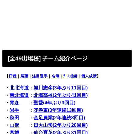
[全49出場校
] チーム紹介ページ
【
日程
｜
展望
｜
注目選手
｜
名簿
｜
ﾁｰﾑ成績
｜
個人成績
】
・
北北海道
：
旭川志峯(3年ぶり11回目)
・
南北海道
：
北海高校(2年ぶり41回目)
・
青森
：
聖愛(4年ぶり3回目)
・
岩手
：
花巻東(3年連続13回目)
・
秋田
：
金足農業(2年連続8回目)
・
山形
：
日大山形(2年ぶり20回目)
・
宮城
：
仙台育英(2年ぶり31回目)