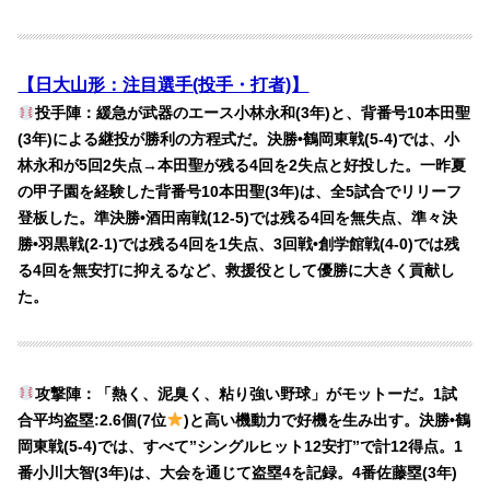
【日大山形：注目選手(投手・打者)】
投手陣：緩急が武器のエース小林永和(3年)と、背番号10本田聖
(3年)による継投が勝利の方程式だ。決勝•鶴岡東戦(5-4)では、小
林永和が5回2失点→本田聖が残る4回を2失点と好投した。一昨夏
の甲子園を経験した背番号10本田聖(3年)は、全5試合でリリーフ
登板した。準決勝•酒田南戦(12-5)では残る4回を無失点、準々決
勝•羽黒戦(2-1)では残る4回を1失点、3回戦•創学館戦(4-0)では残
る4回を無安打に抑えるなど、救援役として優勝に大きく貢献し
た。
攻撃陣：「熱く、泥臭く、粘り強い野球」がモットーだ。1試
合平均盗塁:2.6個(7位
)と高い機動力で好機を生み出す。決勝•鶴
岡東戦(5-4)では、すべて”シングルヒット12安打”で計12得点。1
番小川大智(3年)は、大会を通じて盗塁4を記録。4番佐藤塁(3年)