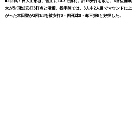
■2回戦：日大山形は、惺山に10-3で勝利。計15安打を放ち、6番佐藤颯
太が5打数2安打3打点と活躍。投手陣では、3人中2人目でマウンドに上
がった本田聖が3回1/3を被安打0・四死球0・奪三振8と好投した。