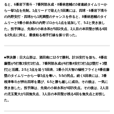
ると、6番岩下瑛斗・7番阿部永成・8番林悠輔の3者連続タイムリーか
ら一挙3点を先制。1点リードで迎えた5回裏には、四球・6番岩下瑛斗
の内野安打・四球から1死満塁のチャンスを作ると、8番林悠輔のタイ
ムリーと9番小林永和の内野ゴロから1点を追加して、5-2と突き放し
た。投手陣は、先発の小林永和が5回2失点、2人目の本田聖が残る4回
を2失点に抑え、最後粘る相手打線を振り切った。
■準決勝：日大山形は、酒田南に12-5で勝利。計16安打を放ち、4番佐
藤塁が5打数3安打2打点、7番阿部永成が6打数4安打3打点(2塁打＋3塁
打)と活躍。2-5と3点を追う5回表、1番小川大智の犠牲フライと4番佐藤
塁のタイムリーから一挙3点を奪い、5-5の同点。続く6回表には、3番
根津隼斗が押出四球を選び、6-5と勝ち越しに成功。その後は、一気に
突き放した。投手陣は、先発の小林永和が4回5失点。その後は、2人目
の児玉寛大が1回無失点、3人目の本田聖が残る4回を無失点と好投し
た。