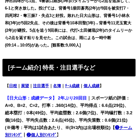
押出四球から1点、4番坂口路歩(3年)のタイムリーから2点を追加して、
6-1と突き放した。投げては、背番号1柴田蒼亮(2年)が9回を被安打7・
四死球2・奪三振7・失点3と好投。敗れた日大山形は、背番号1小林永
和(3年)が5回2失点、その後は背番号10本田聖(3年)→背番号11児玉寛大
(2年)が継投。5点を追う9回表には、代打•土田健琉(2年)のタイムリーか
ら2点を返す粘りを見せた。この試合は、雨による一時中断
(09:14→10:05)があった。[観客数:9,000人]
[チーム紹介] 特長・注目選手など
【
日程
｜
展望
｜
注目選手
｜
名簿
｜
ﾁｰﾑ成績
｜
個人成績
】
【日大山形：成績データ】 2年ぶり20回目
｜スポーツ紙の評価：
A=0、B=2、C=2。打率：.360(14位)、平均得点：6.6点(29位)、
総本塁打：0本(49位)、平均盗塁数：2.6個(7位)、平均犠打数：3.2
個(16位)、平均失点数：2.6点(45位)、平均失策数：0.6個(21位)
(※備考：平均は1試合あたり、※(ｶｯｺ内)は出場校順位)【
❶チーム
別ﾗﾝｷﾝｸﾞ
｜
❷個人別ﾗﾝｷﾝｸﾞ
】