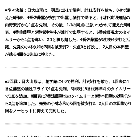
■準々決勝：日大山形は、羽黒に2-1で勝利。計11安打を放ち、0-0で迎
えた6回表、4番佐藤塁が安打で出塁し犠打で送ると、代打•渡辺知起の
内野安打から1点を先制。その後、1-1の同点に追いつかれて迎えた8回
表、4番佐藤塁と5番根津隼斗が連打で出塁すると、6番佐藤颯太のタイ
ムリーから1点を奪い、2-1と勝ち越した。4番佐藤塁が5打数4安打と活
躍。先発の小林永和が5回を被安打2・失点0と好投し、2人目の本田聖
が残る4回を1失点に抑えた。
■3回戦：日大山形は、創学館に4-0で勝利。計9安打を放ち、1回表に4
番佐藤塁の犠牲フライで1点を先制。3回表に5番根津隼斗のタイムリー
で1点を追加。8回表に7番遠藤聖也のタイムリーと8番本田聖の2塁打か
ら2点を追加した。先発の小林永和が5回を被安打2、2人目の本田聖が4
回をノーヒットに抑えて完封した。