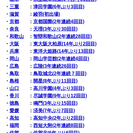
・
三重
：
津田学園(6年ぶり3回目)
・
滋賀
：
綾羽(初出場)
・
京都
：
京都国際(2年連続4回目)
・
奈良
：
天理(3年ぶり30回目)
・
和歌山
：
智辯和歌山(2年連続28回目)
・
大阪
：
東大阪大柏原(14年ぶり2回目)
・
兵庫
：
東洋大姫路(14年ぶり13回目)
・
岡山
：
岡山学芸館(2年連続4回目)
・
広島
：
広陵(3年連続26回目)
・
鳥取
：
鳥取城北(2年連続７回目)
・
島根
：
開星(8年ぶり11回目)
・
山口
：
高川学園(4年ぶり3回目)
・
香川
：
尽誠学園(9年ぶり12回目)
・
徳島
：
鳴門(3年ぶり15回目)
・
愛媛
：
済美(7年ぶり7回目)
・
高知
：
高知中央(2年ぶり2回目)
・
福岡
：
西短大附(2年連続8回目)
・
佐賀
：
佐賀北(6年ぶり6回目)