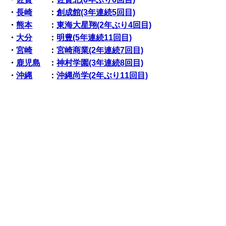
・
長崎
：
創成館(3年連続5回目)
・
熊本
：
東海大星翔(2年ぶり4回目)
・
大分
：
明豊(5年連続11回目)
・
宮崎
：
宮崎商業(2年連続7回目)
・
鹿児島
：
神村学園(3年連続8回目)
・
沖縄
：
沖縄尚学(2年ぶり11回目)