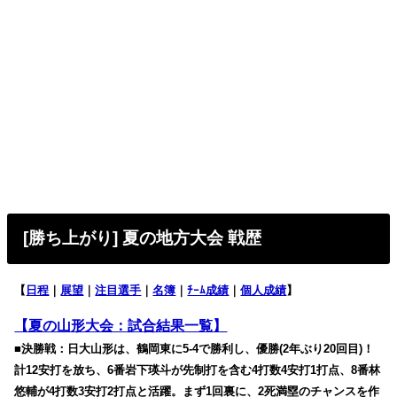
[勝ち上がり] 夏の地方大会 戦歴
【
日程
｜
展望
｜
注目選手
｜
名簿
｜
ﾁｰﾑ成績
｜
個人成績
】
【夏の山形大会：試合結果一覧】
■決勝戦：日大山形は、鶴岡東に5-4で勝利し、優勝(2年ぶり20回目)！
計12安打を放ち、6番岩下瑛斗が先制打を含む4打数4安打1打点、8番林
悠輔が4打数3安打2打点と活躍。まず1回裏に、2死満塁のチャンスを作