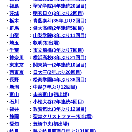
・
福島
：
聖光学院(4年連続20回目)
・
茨城
：
明秀日立(3年ぶり2回目)
・
栃木
：
青藍泰斗(35年ぶり2回目)
・
群馬
：
健大高崎(2年連続5回目)
・
山梨
：
山梨学院(3年ぶり11回目)
・
埼玉
：
叡明(初出場)
・
千葉
：
市立船橋(3年ぶり7回目)
・
神奈川
：
横浜高校(3年ぶり21回目)
・
東東京
：
関東第一(2年連続10回目)
・
西東京
：
日大三(2年ぶり20回目)
・
長野
：
松商学園(4年ぶり38回目)
・
新潟
：
中越(7年ぶり12回目)
・
富山
：
未来富山(初出場)
・
石川
：
小松大谷(2年連続4回目)
・
福井
：
敦賀気比(3年ぶり12回目)
・
静岡
：
聖隷クリストファー(初出場)
・
愛知
：
豊橋中央(初出場)
・
岐阜
：
県立岐阜商業(3年ぶり31回目)