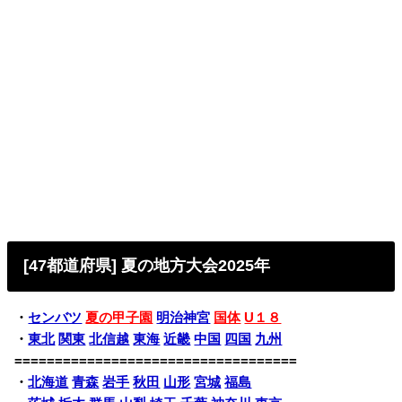
[47都道府県] 夏の地方大会2025年
・
センバツ
夏の甲子園
明治神宮
国体
U１８
・
東北
関東
北信越
東海
近畿
中国
四国
九州
===================================
・
北海道
青森
岩手
秋田
山形
宮城
福島