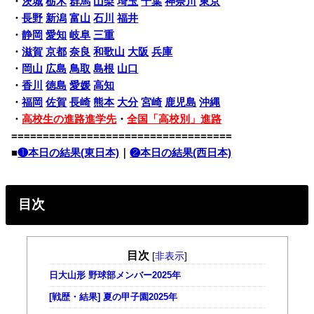
・
茨城
栃木
群馬
山梨
埼玉
千葉
神奈川
東京
・
長野
新潟
富山
石川
福井
・
静岡
愛知
岐阜
三重
・
滋賀
京都
奈良
和歌山
大阪
兵庫
・
岡山
広島
鳥取
島根
山口
・
香川
徳島
愛媛
高知
・
福岡
佐賀
長崎
熊本
大分
宮崎
鹿児島
沖縄
・
高校生の進路進学先
・
全国「高校別」進路
===================================
■
❶本日の結果(東日本)
｜
❷本日の結果(西日本)
目次
目次
[
非表示
]
日大山形 野球部メンバー2025年
[戦歴・結果] 夏の甲子園2025年