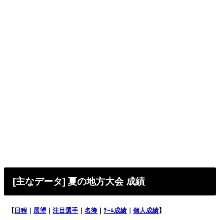
[主なデータ] 夏の地方大会 成績
【
日程
｜
展望
｜
注目選手
｜
名簿
｜
ﾁｰﾑ成績
｜
個人成績
】