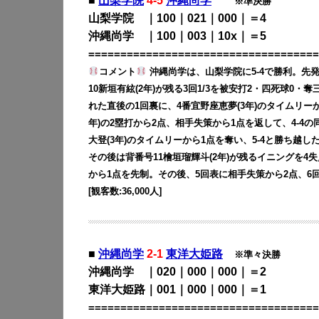
■
山梨学院
4-5
沖縄尚学
※準決勝
山梨学院 ｜100｜021｜000｜＝4
沖縄尚学 ｜100｜003｜10x｜＝5
====================================
コメント
沖縄尚学は、山梨学院に5-4で勝利。先発
10新垣有絃(2年)が残る3回1/3を被安打2・四死球0
れた直後の1回裏に、4番宜野座恵夢(3年)のタイムリーか
年)の2塁打から2点、相手失策から1点を返して、4-4の
大登(3年)のタイムリーから1点を奪い、5-4と勝ち越
その後は背番号11檜垣瑠輝斗(2年)が残るイニングを4
から1点を先制。その後、5回表に相手失策から2点、6
[観客数:36,000人]
■
沖縄尚学
2-1
東洋大姫路
※準々決勝
沖縄尚学 ｜020｜000｜000｜＝2
東洋大姫路｜001｜000｜000｜＝1
====================================