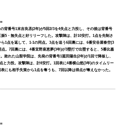
=
の背番号1末吉良丞(2年)が5回2/3を4失点と力投し、その後は背番号
・奪三振5・無失点と好リリーフした。攻撃陣は、計10安打。1点を先制さ
ら1点を返して、1-1の同点。3点を追う6回裏には、6番安谷屋春空(3
同点。7回裏には、4番宜野座恵夢(3年)が3塁打で出塁すると、5番比嘉
した。敗れた山梨学院は、先発の背番号1菰田陽生(2年)が1回で降板し、
失点と力投。攻撃陣は、計8安打。1回表に4番横山悠(3年)のタイムリー
回表にも相手失策から1点を奪うも、7回以降は得点が奪えなかった。
=