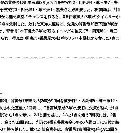
発の背番号10新垣有絃(2年)が6回を被安打2・四死球4・奪三振7・失
回を被安打3・四死球1・奪三振4・無失点と好救援した。攻撃陣は、計6
球から無死満塁のチャンスを作ると、8番伊波槙人(3年)のタイムリーか
、2点を先制した。敗れた東洋大姫路は、先発の背番号10阪下漣(3年)が
、背番号1木下鷹大(3年)が残るイニングを被安打5・四死球1・奪三
られ、得点は3回裏に7番桑原大礼(3年)のソロ本塁打から奪った1点に
=
で勝利。背番号1末吉良丞(2年)が11回を被安打9・四死球5・奪三振12・
先制された直後の2回表に、7番宮城泰成(3年)の安打に失策が絡んで1点
塁打から1点を奪い、2-1と勝ち越し。2-3と1点を追う7回表には、2番
点。迎えた11回表に、先頭の4番安谷屋春空(3年)の内野ゴロに失策が絡
5-3と勝ち越した。敗れた仙台育英は、背番号1吉川陽大(3年)が11回を