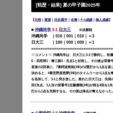
[戦歴・結果] 夏の甲子園2025年
【
日程
｜
展望
｜
注目選手
｜
名簿
｜
ﾁｰﾑ成績
｜
個人成績
】
■
沖縄尚学
3-1
日大三
※決勝戦
沖縄尚学 ｜010｜001｜010｜＝3
日大三 ｜100｜000｜000｜＝1
====================================
コメント
沖縄尚学は、日大三に3-1で勝利し、初優
6・四死球1・奪三振4・失点1と好投し、その後は背番号
直後の2回表に、7番阿波根裕(3年)の2塁打から1点を返
決めると、4番宜野座恵夢(3年)のタイムリーから1点を奪
を追加して、3-1と突き放した。敗れた日大三は、先発の背
回1失点、3人目の背番号1近藤優樹(3年)が残る4回を1
打から1点を先制するも、その後は得点が奪えなかった。[観客