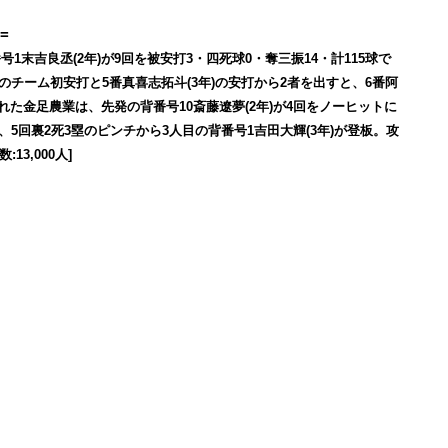
=
1末吉良丞(2年)が9回を被安打3・四死球0・奪三振14・計115球で
)のチーム初安打と5番真喜志拓斗(3年)の安打から2者を出すと、6番阿
れた金足農業は、先発の背番号10斎藤遼夢(2年)が4回をノーヒットに
、5回裏2死3塁のピンチから3人目の背番号1吉田大輝(3年)が登板。攻
3,000人]