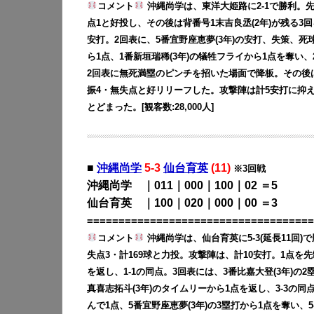
コメント
沖縄尚学は、東洋大姫路に2-1で勝利。先
点1と好投し、その後は背番号1末吉良丞(2年)が残る3
安打。2回表に、5番宜野座恵夢(3年)の安打、失策、死
ら1点、1番新垣瑞稀(3年)の犠牲フライから1点を奪い
2回表に無死満塁のピンチを招いた場面で降板。その後は
振4・無失点と好リリーフした。攻撃陣は計5安打に抑え
とどまった。[観客数:28,000人]
■
沖縄尚学
5-3
仙台育英
(11)
※3回戦
沖縄尚学 ｜011｜000｜100｜02 ＝5
仙台育英 ｜100｜020｜000｜00 ＝3
====================================
コメント
沖縄尚学は、仙台育英に5-3(延長11回)
失点3・計169球と力投。攻撃陣は、計10安打。1点を
を返し、1-1の同点。3回表には、3番比嘉大登(3年)の2
真喜志拓斗(3年)のタイムリーから1点を返し、3-3の同
んで1点、5番宜野座恵夢(3年)の3塁打から1点を奪い、