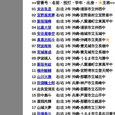
==背番号・名前・投打・学年・出身・
主将==
01
末吉良丞
左/左 2年 沖縄•浦添市立仲西中
02
宜野座恵夢
右/右 3年 沖縄•宜野座村立宜野座中
03
新垣瑞稀
右/左 3年 沖縄•八重瀬町立東風平中
04
比嘉大登
右/右 3年 沖縄•浦添市立仲西中
05
安谷屋春空
右/右 3年 沖縄•南城市立玉城中
06
真喜志拓斗
右/右 3年 沖縄•沖縄市立美里中
07
阿波根裕
右/右 3年 沖縄•豊見城市立長嶺中
08
宮城泰成
左/左 3年 沖縄•豊見城市立長嶺中
09 伊波槙人 右/右 3年 沖縄•うるま市立与勝中
10
新垣有絃
右/右 2年 沖縄•八重瀬町立東風平中
11
嶺井駿輔
右/右 3年 沖縄•宜野湾市立普天間中
12
山川大雅
右/左 2年 沖縄•那覇市立城北中
13
田淵颯士郎
右/右 3年 兵庫•神戸市立長峰中
14 志良堂清京 右/右 3年 沖縄•那覇市立石田中
15 田中彪斗 右/左 3年 兵庫•芦屋市立山手中
16 屋我尚輝 右/左 3年 沖縄•那覇市立鏡原中
17 山城大夢 右/左 3年 沖縄•糸満市立三和中
18
田場典斗
右/右 2年 沖縄•うるま市立具志川東