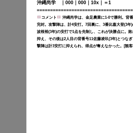
沖縄尚学 ｜000｜000｜10x｜＝1
====================================
コメント
沖縄尚学は、金足農業に1-0で勝利。背番号
完封。攻撃陣は、計4安打。7回裏に、3番比嘉大登(3年
波根裕(3年)の安打で1点を先制し、これが決勝点に。敗
抑え、その後は2人目の背番号11佐藤凌玖(3年)とつなぎ
撃陣は計3安打に抑えられ、得点が奪えなかった。[観客数:1