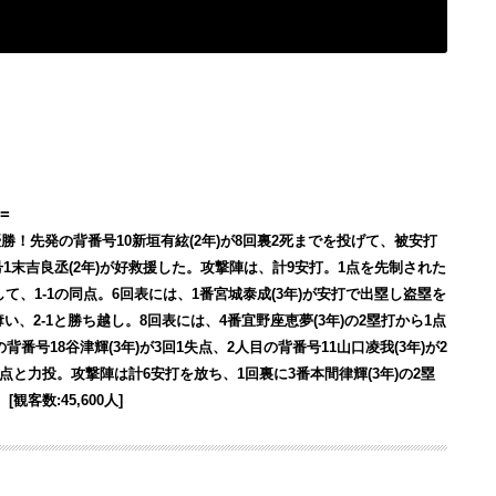
=
勝！先発の背番号10新垣有絃(2年)が8回裏2死までを投げて、被安打
1末吉良丞(2年)が好救援した。攻撃陣は、計9安打。1点を先制された
して、1-1の同点。6回表には、1番宮城泰成(3年)が安打で出塁し盗塁を
い、2-1と勝ち越し。8回表には、4番宜野座恵夢(3年)の2塁打から1点
番号18谷津輝(3年)が3回1失点、2人目の背番号11山口凌我(3年)が2
失点と力投。攻撃陣は計6安打を放ち、1回裏に3番本間律輝(3年)の2塁
数:45,600人]