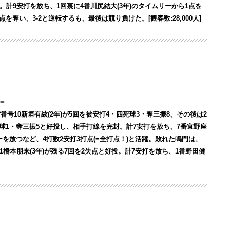
投。計9安打を放ち、1回裏に4番川尻結大(3年)のタイムリーから1点を
を奪い、3-2と逆転するも、最後は競り負けた。[観客数:28,000人]
=
番号10新垣有絃(2年)が5回を被安打4・四死球3・奪三振8、その後は2
死球1・奪三振5と好投し、相手打線を完封。計7安打を放ち、7番宜野座
ーを放つなど、4打数2安打3打点(=全打点！)と活躍。敗れた鳴門は、
号1橋本朋来(3年)が残る7回を2失点と好投。計7安打を放ち、1番野田健