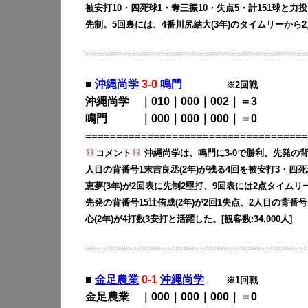
被安打10・四死球1・奪三振10・失点5・計151球と力
先制。5回裏には、4番川尻結大(3年)のタイムリーから2点
■
沖縄尚学
3-0
鳴門
※2回戦
沖縄尚学 ｜010｜000｜002｜＝3
鳴門 ｜000｜000｜000｜＝0
====================================
コメント
沖縄尚学は、鳴門に3-0で勝利。先発の背
人目の背番号1末吉良丞(2年)が残る4回を被安打3・四
恵夢(3年)が2回表に先制2塁打、9回表には2点タイムリ
先発の背番号15辻侑成(2年)が2回1失点、2人目の背番
心(2年)が4打数3安打と活躍した。[観客数:34,000人]
■
金足農業
0-1
沖縄尚学
※1回戦
金足農業 ｜000｜000｜000｜＝0