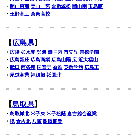
・
岡山東商
岡山一宮
倉敷翠松
岡山南
玉島商
・
玉野商工
倉敷高校
【
広島県
】
・
広陵
如水館
呉港
瀬戸内
市立呉
崇徳学園
・
広島新庄
広島商業
広島山陽
広
近大福山
・
武田
西条農
国泰寺
盈進
英数学館
広島工
・
尾道商業
神辺旭
祇園北
【
鳥取県
】
・
鳥取城北
米子東
米子松蔭
倉吉総合産業
・
境
倉吉北
八頭
鳥取商業