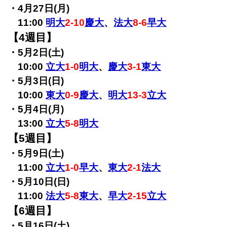
・4月27日(月)
11:00
明大
2-10
慶大
、
法大
8-6
早大
【4週目】
・5月2日(土)
10:00
立大
1-0
明大
、
慶大
3-1
東大
・5月3日(日)
10:00
東大
0-9
慶大
、
明大
13-3
立大
・5月4日(月)
13:00
立大
5-8
明大
【5週目】
・5月9日(土)
11:00
立大
1-0
早大
、
東大
2-1
法大
・5月10日(日)
11:00
法大
5-8
東大
、
早大
2-15
立大
【6週目】
・5月16日(土)