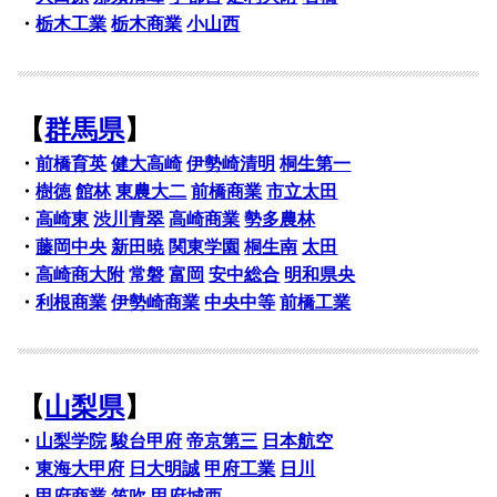
・
栃木工業
栃木商業
小山西
【
群馬県
】
・
前橋育英
健大高崎
伊勢崎清明
桐生第一
・
樹徳
館林
東農大二
前橋商業
市立太田
・
高崎東
渋川青翠
高崎商業
勢多農林
・
藤岡中央
新田暁
関東学園
桐生南
太田
・
高崎商大附
常磐
富岡
安中総合
明和県央
・
利根商業
伊勢崎商業
中央中等
前橋工業
【
山梨県
】
・
山梨学院
駿台甲府
帝京第三
日本航空
・
東海大甲府
日大明誠
甲府工業
日川
・
甲府商業
笛吹
甲府城西