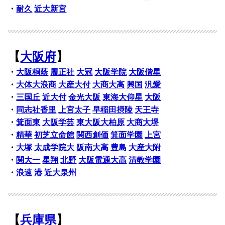
・
耐久
近大新宮
【
大阪府
】
・
大阪桐蔭
履正社
大冠
大阪学院
大阪偕星
・
大体大浪商
大産大付
大商大高
興国
汎愛
・
三国丘
近大付
金光大阪
東海大仰星
大阪
・
同志社香里
上宮太子
早稲田摂陵
天王寺
・
箕面東
大阪学芸
東大阪大柏原
大商大堺
・
精華
初芝立命館
関西創価
箕面学園
上宮
・
大塚
太成学院大
阪南大高
豊島
大産大附
・
関大一
星翔
北野
大阪電通大高
清教学園
・
浪速
港
近大泉州
【
兵庫県
】