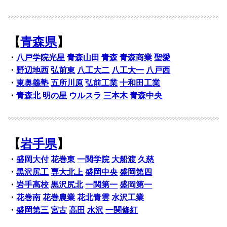
【
青森県
】
・
八戸学院光星
青森山田
青森
青森商業
聖愛
・
野辺地西
弘前東
八工大二
八工大一
八戸西
・
東奥義塾
五所川原
弘前工業
十和田工業
・
青森北
明の星
ウルスラ
三本木
青森中央
【
岩手県
】
・
盛岡大付
花巻東
一関学院
大船渡
久慈
・
黒沢尻工
専大北上
盛岡中央
盛岡第四
・
岩手高校
黒沢尻北
一関第一
盛岡第一
・
花巻南
花巻農業
花北青雲
水沢工業
・
盛岡第三
宮古
高田
水沢
一関修紅