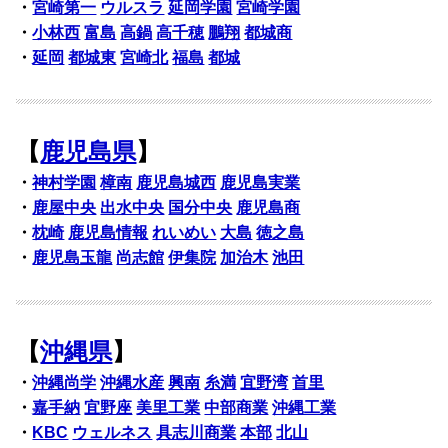
・
宮崎第一
ウルスラ
延岡学園
宮崎学園
・
小林西
富島
高鍋
高千穂
鵬翔
都城商
・
延岡
都城東
宮崎北
福島
都城
【
鹿児島県
】
・
神村学園
樟南
鹿児島城西
鹿児島実業
・
鹿屋中央
出水中央
国分中央
鹿児島商
・
枕崎
鹿児島情報
れいめい
大島
徳之島
・
鹿児島玉龍
尚志館
伊集院
加治木
池田
【
沖縄県
】
・
沖縄尚学
沖縄水産
興南
糸満
宜野湾
首里
・
嘉手納
宜野座
美里工業
中部商業
沖縄工業
・
KBC
ウェルネス
具志川商業
本部
北山