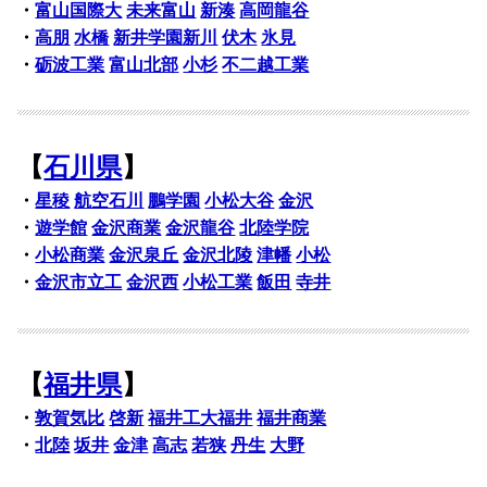
・
富山国際大
未来富山
新湊
高岡龍谷
・
高朋
水橋
新井学園新川
伏木
氷見
・
砺波工業
富山北部
小杉
不二越工業
【
石川県
】
・
星稜
航空石川
鵬学園
小松大谷
金沢
・
遊学館
金沢商業
金沢龍谷
北陸学院
・
小松商業
金沢泉丘
金沢北陵
津幡
小松
・
金沢市立工
金沢西
小松工業
飯田
寺井
【
福井県
】
・
敦賀気比
啓新
福井工大福井
福井商業
・
北陸
坂井
金津
高志
若狭
丹生
大野