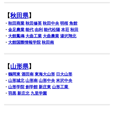
【
秋田県
】
・
秋田商業
秋田修英
秋田中央
明桜
角館
・
金足農業
能代
由利
能代松陽
本荘
秋田
・
大館鳳鳴
大曲工業
大曲農業
湯沢翔北
・
大館国際情報学院
秋田南
【
山形県
】
・
鶴岡東
酒田南
東海大山形
日大山形
・
山形城北
山形南
山形中央
米沢中央
・
山形学院
創学館
新庄東
山形工業
・
羽黒
新庄北
九里学園