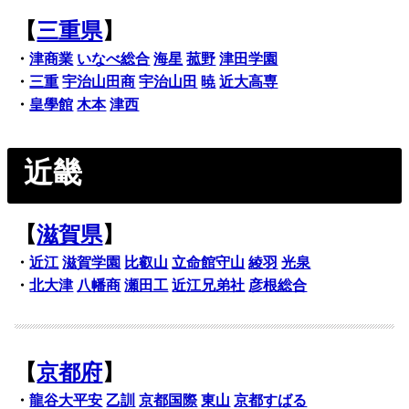
【
三重県
】
・
津商業
いなべ総合
海星
菰野
津田学園
・
三重
宇治山田商
宇治山田
暁
近大高専
・
皇學館
木本
津西
近畿
【
滋賀県
】
・
近江
滋賀学園
比叡山
立命館守山
綾羽
光泉
・
北大津
八幡商
瀬田工
近江兄弟社
彦根総合
【
京都府
】
・
龍谷大平安
乙訓
京都国際
東山
京都すばる