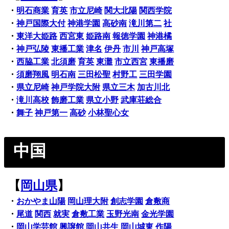
・
明石商業
育英
市立尼崎
関大北陽
関西学院
・
神戸国際大付
神港学園
高砂南
滝川第二
社
・
東洋大姫路
西宮東
姫路南
報徳学園
神港橘
・
神戸弘陵
東播工業
津名
伊丹
市川
神戸高塚
・
西脇工業
北須磨
育英
東灘
市立西宮
東播磨
・
須磨翔風
明石南
三田松聖
村野工
三田学園
・
県立尼崎
神戸学院大附
県立三木
加古川北
・
滝川高校
飾磨工業
県立小野
武庫荘総合
・
舞子
神戸第一
高砂
小林聖心女
中国
【
岡山県
】
・
おかやま山陽
岡山理大附
創志学園
倉敷商
・
尾道
関西
就実
倉敷工業
玉野光南
金光学園
・
岡山学芸館
興譲館
岡山共生
岡山城東
作陽