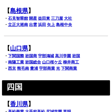
【
島根県
】
・
石見智翠館
開星
益田東
三刀屋
大社
・
立正大淞南
出雲
浜田
矢上
島根中央
【
山口県
】
・
下関国際
岩国商
宇部鴻城
高川学園
岩国
・
南陽工業
岩国総合
山口桜ケ丘
柳井商工
・
西京
熊毛南
豊浦
宇部商業
光
下関商業
四国
【
香川県
】
・
高松商業
大手前高松
尽誠学園
英明