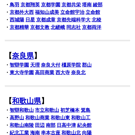
・
鳥羽
京都翔英
京都学園
京都共栄
塔南
綾部
・
京都外大西
福知山成美
立命館宇治
立命館
・
西城陽
日星
京都成章
京都先端科学大
北稜
・
京都精華
京都文教
北嵯峨
同志社
京都両洋
【
奈良県
】
・
智辯学園
天理
奈良大付
橿原学院
郡山
・
東大寺学園
高田商業
西大寺
奈良北
【
和歌山県
】
・
智辯和歌山
市立和歌山
初芝橋本
箕島
・
高野山
和歌山商業
和歌山東
和歌山工
・
和歌山南陵
田辺
南部
日高中津
紀央館
・
紀北工業
海南
串本古座
和歌山北
向陽