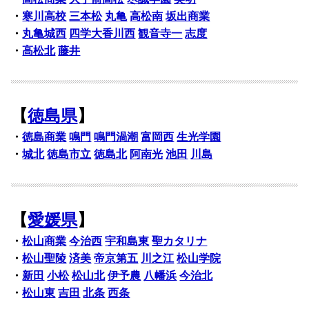
・
寒川高校
三本松
丸亀
高松南
坂出商業
・
丸亀城西
四学大香川西
観音寺一
志度
・
高松北
藤井
【
徳島県
】
・
徳島商業
鳴門
鳴門渦潮
富岡西
生光学園
・
城北
徳島市立
徳島北
阿南光
池田
川島
【
愛媛県
】
・
松山商業
今治西
宇和島東
聖カタリナ
・
松山聖陵
済美
帝京第五
川之江
松山学院
・
新田
小松
松山北
伊予農
八幡浜
今治北
・
松山東
吉田
北条
西条