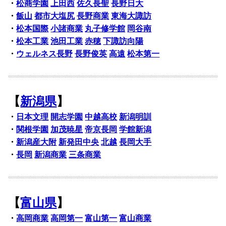
・
松商学園
上田西
佐久長聖
長野日大
・
飯山
都市大塩尻
長野商業
東海大諏訪
・
松本国際
小諸商業
丸子修学館
岡谷南
・
松本工業
池田工業
赤穂
下諏訪向陽
・
ウェルネス長野
長野俊英
高遠
松本第一
【
新潟県
】
・
日本文理
開志学園
中越高校
新潟明訓
・
関根学園
加茂暁星
帝京長岡
学館新潟
・
新潟産大附
新発田中央
北越
長岡大手
・
長岡
新潟商業
三条商業
【
富山県
】
・
高岡商業
高岡第一
富山第一
富山商業