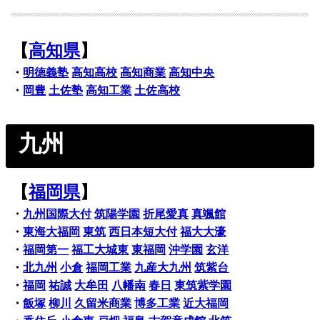
【
高知県
】
・
明徳義塾
高知高校
高知商業
高知中央
・
岡豊
土佐塾
高知工業
土佐高校
九州
【
福岡県
】
・
九州国際大付
筑陽学園
折尾愛真
真颯館
・
東海大福岡
東筑
西日本短大付
福大大濠
・
福岡第一
福工大城東
東福岡
沖学園
玄洋
・
北九州
小倉
福岡工業
九産大九州
筑紫台
・
福岡
祐誠
大牟田
八幡南
春日
東筑紫学園
・
飯塚
柳川
久留米商業
博多工業
近大福岡