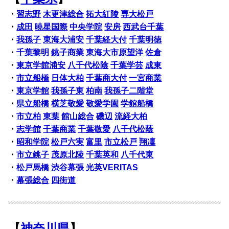
・
習志野
木更津総合
拓大紅陵
専大松戸
・
成田
暁星国際
中央学院
安房
西武台千葉
・
我孫子
東海大浦安
千葉経大付
千葉明徳
・
千葉黎明
銚子商業
東海大市原望洋
佐倉
・
東京学館浦安
八千代松陰
千葉学芸
成東
・
市立船橋
日体大柏
千葉商大付
一宮商業
・
東京学館
我孫子東
柏南
我孫子二階堂
・
県立船橋
横芝敬愛
敬愛学園
学館船橋
・
市立柏
東葉
館山総合
磯辺
流経大柏
・
志学館
千葉商業
千葉敬愛
八千代松蔭
・
昭和学院
松戸六実
富里
市立松戸
翔凜
・
市立銚子
茂原北陵
千葉英和
八千代東
・
松戸馬橋
渋谷幕張
光英VERITAS
・
幕張総合
四街道
【
神奈川県
】