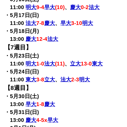
11:00
明大
9-4
早大
(10)
、
慶大
0-2
法大
・5月17日(日)
11:00
法大
7-8
慶大
、
早大
3-10
明大
・5月18日(月)
13:00
慶大
12-4
法大
【7週目】
・5月23日(土)
11:00
明大
1-0
法大
(11)
、
立大
13-0
東大
・5月24日(日)
11:00
東大
3-8
立大
、
法大
2-3
明大
【8週目】
・5月30日(土)
13:00
早大
1-8
慶大
・5月31日(日)
13:00
慶大
4-5x
早大