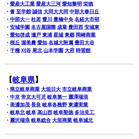
・
愛産大工業
愛産大三河
愛知黎明
栄徳
・
誉
至学館
誠信
大同大大同
中部大春日丘
・
中部大一
杜若
豊川
豊橋中央
名経大市邨
・
安城学園
名古屋国際
成章
豊田西
安城東
・
愛知啓成
瀬戸
東浦
星城
東郷
岡崎商業
・
桜丘
渥美農
愛知
名城大附属
豊田大谷
・
千種
刈谷
尾北
山本学園
大府
時習館
【
岐阜県
】
・
県立岐阜商業
大垣日大
市立岐阜商業
・
中京
帝京大可児
岐阜第一
麗澤瑞浪
・
美濃加茂
長良
岐阜各務野
東濃実業
・
岐阜北
岐阜
高山西
岐阜聖徳
多治見工
・
麗沢瑞浪
岐阜総合
大垣商業
岐阜城北