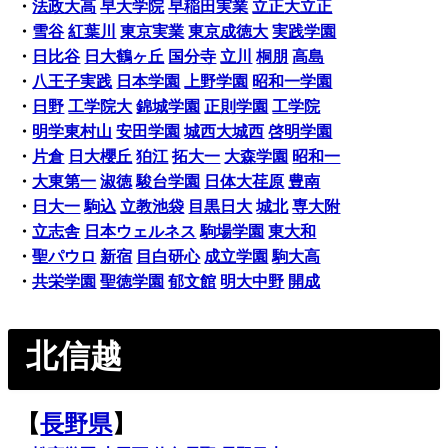
・
法政大高
早大学院
早稲田実業
立正大立正
・
雪谷
紅葉川
東京実業
東京成徳大
実践学園
・
日比谷
日大鶴ヶ丘
国分寺
立川
桐朋
高島
・
八王子実践
日本学園
上野学園
昭和一学園
・
日野
工学院大
錦城学園
正則学園
工学院
・
明学東村山
安田学園
城西大城西
啓明学園
・
片倉
日大櫻丘
狛江
拓大一
大森学園
昭和一
・
大東第一
淑徳
駿台学園
日体大荏原
豊南
・
日大一
駒込
立教池袋
目黒日大
城北
専大附
・
立志舎
日本ウェルネス
駒場学園
東大和
・
聖パウロ
新宿
目白研心
成立学園
駒大高
・
共栄学園
聖徳学園
郁文館
明大中野
開成
北信越
【
長野県
】