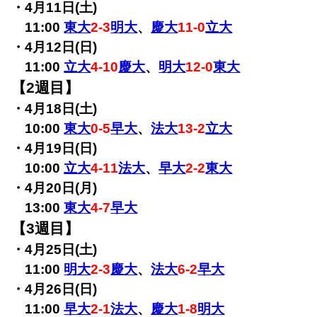
・4月11日(土)
11:00
東大
2-3
明大
、
慶大
11-0
立大
・4月12日(日)
11:00
立大
4-10
慶大
、
明大
12-0
東大
【2週目】
・4月18日(土)
10:00
東大
0-5
早大
、
法大
13-2
立大
・4月19日(日)
10:00
立大
4-11
法大
、
早大
2-2
東大
・4月20日(月)
13:00
東大
4-7
早大
【3週目】
・4月25日(土)
11:00
明大
2-3
慶大
、
法大
6-2
早大
・4月26日(日)
11:00
早大
2-1
法大
、
慶大
1-8
明大