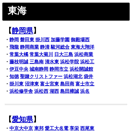
東海
【
静岡県
】
・
静岡
磐田東
掛川西
加藤学園
御殿場西
・
飛龍
静岡商業
静清
駿河総合
東海大翔洋
・
常葉大橘
常葉大菊川
日大三島
浜松商業
・
藤枝明誠
三島南
清水東
浜松学院
浜松工
・
伊豆中央
城南静岡
静岡市立
浜松開誠館
・
知徳
聖隷クリストファー
浜松湖北
袋井
・
掛川東
沼津東
富士宮東
島田商
富士市立
・
浜松修学舎
浜松西
湖西
島田樟誠
浜名
【
愛知県
】
・
中京大中京
東邦
愛工大名電
享栄
西尾東