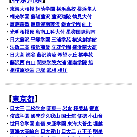
・
東海大相模
桐蔭学園
横浜高校
横浜隼人
・
桐光学園
藤嶺藤沢
藤沢翔陵
鶴見大付
・
慶應義塾
慶應湘南藤沢
鎌倉学園
向上
・
光明相模原
湘南工科大付
星槎国際湘南
・
日大藤沢
平塚学園
三浦学苑
横浜創学館
・
法政二高
横浜商業
立花学園
横浜商大高
・
日大高
瀬谷
藤沢清流
希望ヶ丘
橘学苑
・
藤沢西
白山
関東学院六浦
湘南学院
旭
・
相模原弥栄
戸塚
武相
相洋
【
東京都
】
・
日大三
二松学舎
関東一
岩倉
桜美林
帝京
・
佼成学園
國學院久我山
国士舘
修徳
小山台
・
世田谷学園
創価
東亜学園
東海大菅生
堀越
・
東海大高輪台
日大豊山
日大二
八王子
明星