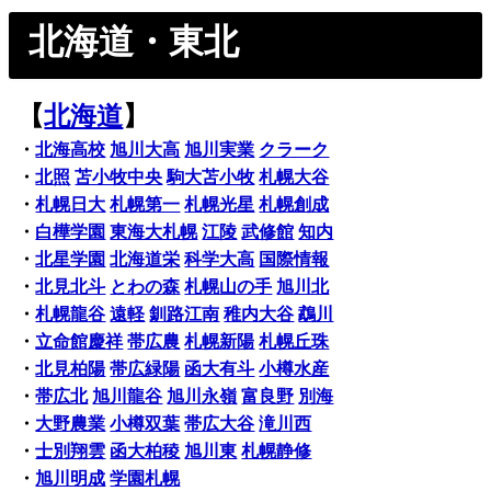
北海道・東北
【
北海道
】
・
北海高校
旭川大高
旭川実業
クラーク
・
北照
苫小牧中央
駒大苫小牧
札幌大谷
・
札幌日大
札幌第一
札幌光星
札幌創成
・
白樺学園
東海大札幌
江陵
武修館
知内
・
北星学園
北海道栄
科学大高
国際情報
・
北見北斗
とわの森
札幌山の手
旭川北
・
札幌龍谷
遠軽
釧路江南
稚内大谷
鵡川
・
立命館慶祥
帯広農
札幌新陽
札幌丘珠
・
北見柏陽
帯広緑陽
函大有斗
小樽水産
・
帯広北
旭川龍谷
旭川永嶺
富良野
別海
・
大野農業
小樽双葉
帯広大谷
滝川西
・
士別翔雲
函大柏稜
旭川東
札幌静修
・
旭川明成
学園札幌