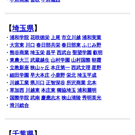
【
埼玉県
】
・
浦和学院
花咲徳栄
上尾
市立川越
浦和実業
・
大宮東
川口
春日部共栄
春日部東
ふじみ野
・
熊谷商業
埼玉栄
昌平
西武台
聖望学園
叡明
・
東農大三
武蔵越生
山村学園
山村国際
朝霞
・
立教新座
狭山ヶ丘
本庄第一
西武文理
星野
・
細田学園
早大本庄
小鹿野
栄北
埼玉平成
・
川越工業
県川口
正智深谷
所沢商業
北本
・
草加西
川越東
本庄東
獨協埼玉
浦和麗明
・
国際学院
武南
慶應志木
狭山清陵
秀明英光
・
滑川総合
【
千葉県
】