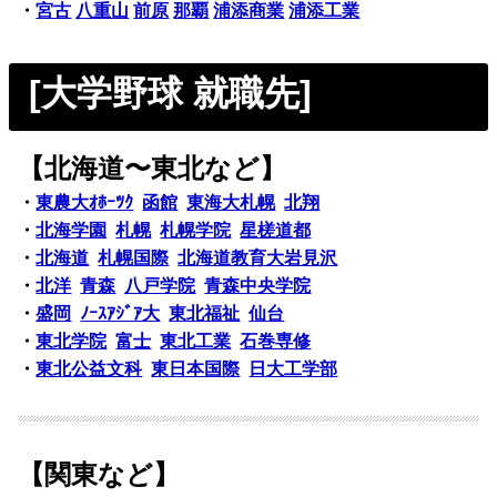
・
宮古
八重山
前原
那覇
浦添商業
浦添工業
[大学野球 就職先]
【北海道〜東北など】
・
東農大ｵﾎｰﾂｸ
函館
東海大札幌
北翔
・
北海学園
札幌
札幌学院
星槎道都
・
北海道
札幌国際
北海道教育大岩見沢
・
北洋
青森
八戸学院
青森中央学院
・
盛岡
ﾉｰｽｱｼﾞｱ大
東北福祉
仙台
・
東北学院
富士
東北工業
石巻専修
・
東北公益文科
東日本国際
日大工学部
【関東など】