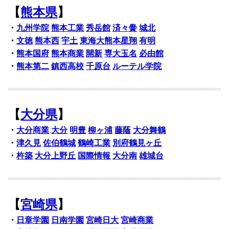
【
熊本県
】
・
九州学院
熊本工業
秀岳館
済々黌
城北
・
文徳
熊本西
宇土
東海大熊本星翔
有明
・
熊本国府
熊本商業
開新
専大玉名
必由館
・
熊本第二
鎮西高校
千原台
ルーテル学院
【
大分県
】
・
大分商業
大分
明豊
柳ヶ浦
藤蔭
大分舞鶴
・
津久見
佐伯鶴城
鶴崎工業
別府鶴見ヶ丘
・
杵築
大分上野丘
国際情報
大分南
雄城台
【
宮崎県
】
・
日章学園
日南学園
宮崎日大
宮崎商業