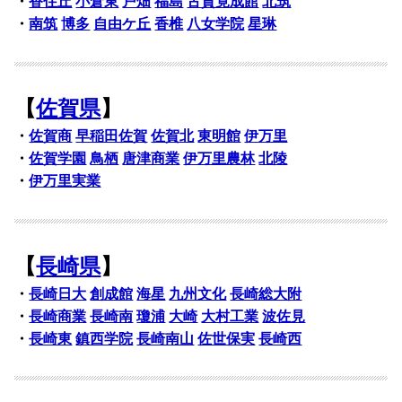
・
香住丘
小倉東
戸畑
福島
古賀竟成館
北筑
・
南筑
博多
自由ケ丘
香椎
八女学院
星琳
【
佐賀県
】
・
佐賀商
早稲田佐賀
佐賀北
東明館
伊万里
・
佐賀学園
鳥栖
唐津商業
伊万里農林
北陵
・
伊万里実業
【
長崎県
】
・
長崎日大
創成館
海星
九州文化
長崎総大附
・
長崎商業
長崎南
瓊浦
大崎
大村工業
波佐見
・
長崎東
鎮西学院
長崎南山
佐世保実
長崎西