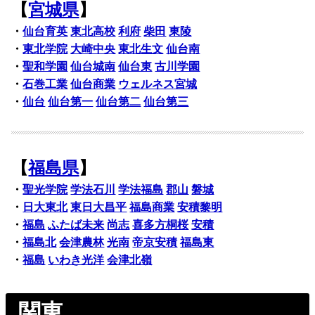
【
宮城県
】
・
仙台育英
東北高校
利府
柴田
東陵
・
東北学院
大崎中央
東北生文
仙台南
・
聖和学園
仙台城南
仙台東
古川学園
・
石巻工業
仙台商業
ウェルネス宮城
・
仙台
仙台第一
仙台第二
仙台第三
【
福島県
】
・
聖光学院
学法石川
学法福島
郡山
磐城
・
日大東北
東日大昌平
福島商業
安積黎明
・
福島
ふたば未来
尚志
喜多方桐桜
安積
・
福島北
会津農林
光南
帝京安積
福島東
・
福島
いわき光洋
会津北嶺
関東