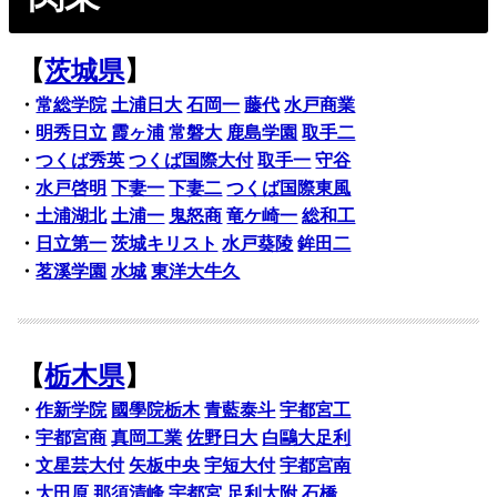
【
茨城県
】
・
常総学院
土浦日大
石岡一
藤代
水戸商業
・
明秀日立
霞ヶ浦
常磐大
鹿島学園
取手二
・
つくば秀英
つくば国際大付
取手一
守谷
・
水戸啓明
下妻一
下妻二
つくば国際東風
・
土浦湖北
土浦一
鬼怒商
竜ケ崎一
総和工
・
日立第一
茨城キリスト
水戸葵陵
鉾田二
・
茗溪学園
水城
東洋大牛久
【
栃木県
】
・
作新学院
國學院栃木
青藍泰斗
宇都宮工
・
宇都宮商
真岡工業
佐野日大
白鷗大足利
・
文星芸大付
矢板中央
宇短大付
宇都宮南
・
大田原
那須清峰
宇都宮
足利大附
石橋