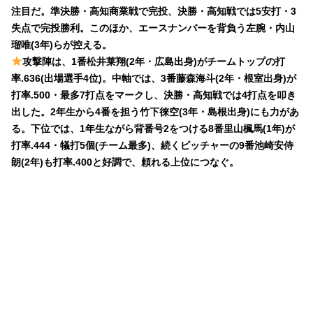
注目だ。準決勝・高知商業戦で完投、決勝・高知戦では5安打・3
失点で完投勝利。このほか、エースナンバーを背負う左腕・内山
瑠唯(3年)らが控える。
攻撃陣は、1番松井莱翔(2年・広島出身)がチームトップの打
率.636(出場選手4位)。中軸では、3番藤森海斗(2年・根室出身)が
打率.500・最多7打点をマークし、決勝・高知戦では4打点を叩き
出した。2年生から4番を担う竹下徠空(3年・島根出身)にも力があ
る。下位では、1年生ながら背番号2をつける8番里山楓馬(1年)が
打率.444・犠打5個(チーム最多)、続くピッチャーの9番池崎安侍
朗(2年)も打率.400と好調で、頼れる上位につなぐ。