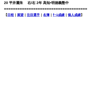
20 平井麗朱 右/右 2年 高知•明徳義塾中
=====================================
【
日程
｜
展望
｜
注目選手
｜
名簿
｜
ﾁｰﾑ成績
｜
個人成績
】