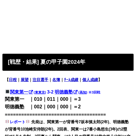
[戦歴・結果] 夏の甲子園2024年
【
日程
｜
展望
｜
注目選手
｜
名簿
｜
ﾁｰﾑ成績
｜
個人成績
】
関東第一
3-2
明徳義塾
(
東東京
)
(
高知
) ※3回戦
関東第一 ｜010｜011｜000｜＝3
明徳義塾 ｜002｜000｜000｜＝2
=====================================
レポート
先発は、関東第一が背番号7坂本慎太郎(2年)、明徳義塾
が背番号10池崎安侍朗(2年)。2回表、関東一は7番小島想生(3年)の2塁