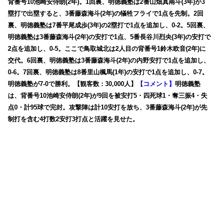
背番号10池崎安侍朗(2年)。1回裏、明徳義塾は2番山畑真南斗(3年)が3
塁打で出塁すると、3番藤森海斗(2年)の犠牲フライで1点を先制。2回
裏、明徳義塾は7番平尾成歩(3年)の2塁打で1点を追加し、0-2。5回裏、
明徳義塾は3番藤森海斗(2年)の安打で1点、5番長谷川烈央(3年)の安打で
2点を追加し、0-5。ここで鳥取城北は2人目の背番号1鈴木欧音(2年)に
交代。6回裏、明徳義塾は3番藤森海斗(2年)の内野安打で1点を追加し、
0-6。7回裏、明徳義塾は8番里山楓馬(1年)の安打で1点を追加し、0-7。
明徳義塾が7-0で勝利。【観客数 : 30,000人】
【コメント】
明徳義塾
は、背番号10池崎安侍朗(2年)が9回を被安打5・四死球1・奪三振4・失
点0・計95球で完封。攻撃陣は計10安打を放ち、3番藤森海斗(2年)が先
制打を含む4打数2安打3打点と活躍を見せた。