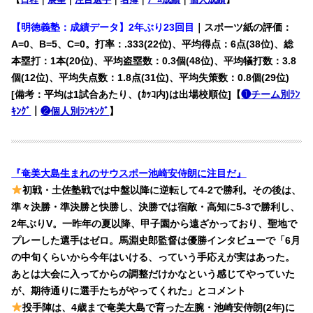
【明徳義塾：成績データ】
2年ぶり23回目
｜スポーツ紙の評価：
A=0、B=5、C=0。打率：.333(22位)、平均得点：6点(38位)、総
本塁打：1本(20位)、平均盗塁数：0.3個(48位)、平均犠打数：3.8
個(12位)、平均失点数：1.8点(31位)、平均失策数：0.8個(29位)
[備考：平均は1試合あたり、(ｶｯｺ内)は出場校順位]【
❶チーム別ﾗﾝ
ｷﾝｸﾞ
｜
❷個人別ﾗﾝｷﾝｸﾞ
】
『奄美大島生まれのサウスポー池崎安侍朗に注目だ』
初戦・土佐塾戦では中盤以降に逆転して4-2で勝利。その後は、
準々決勝・準決勝と快勝し、決勝では宿敵・高知に5-3で勝利し、
2年ぶりV。一昨年の夏以降、甲子園から遠ざかっており、聖地で
プレーした選手はゼロ。馬淵史郎監督は優勝インタビューで「6月
の中旬くらいから今年はいける、っていう手応えが実はあった。
あとは大会に入ってからの調整だけかなという感じてやっていた
が、期待通りに選手たちがやってくれた」とコメント
投手陣は、4歳まで奄美大島で育った左腕・池崎安侍朗(2年)に