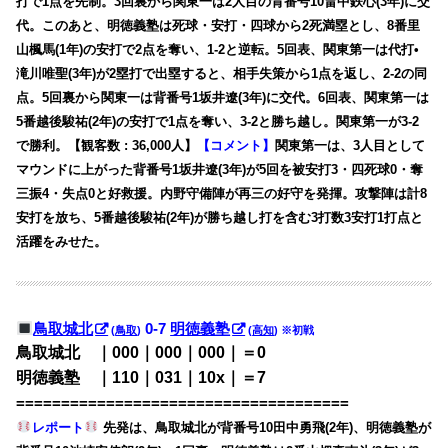
打で1点を先制。3回裏から関東一は2人目の背番号10畠中鉄心(3年)に交
代。このあと、明徳義塾は死球・安打・四球から2死満塁とし、8番里
山楓馬(1年)の安打で2点を奪い、1-2と逆転。5回表、関東第一は代打•
滝川唯聖(3年)が2塁打で出塁すると、相手失策から1点を返し、2-2の同
点。5回裏から関東一は背番号1坂井遼(3年)に交代。6回表、関東第一は
5番越後駿祐(2年)の安打で1点を奪い、3-2と勝ち越し。関東第一が3-2
で勝利。【観客数 : 36,000人】
【コメント】
関東第一は、3人目として
マウンドに上がった背番号1坂井遼(3年)が5回を被安打3・四死球0・奪
三振4・失点0と好救援。内野守備陣が再三の好守を発揮。攻撃陣は計8
安打を放ち、5番越後駿祐(2年)が勝ち越し打を含む3打数3安打1打点と
活躍をみせた。
鳥取城北
0-7
明徳義塾
(
鳥取
)
(
高知
) ※初戦
鳥取城北 ｜000｜000｜000｜＝0
明徳義塾 ｜110｜031｜10x｜＝7
=====================================
レポート
先発は、鳥取城北が背番号10田中勇飛(2年)、明徳義塾が