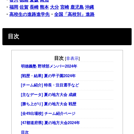
・
香川
徳島
愛媛
高知
・
福岡
佐賀
長崎
熊本
大分
宮崎
鹿児島
沖縄
・
高校生の進路進学先
・
全国「高校別」進路
目次
目次
[
非表示
]
明徳義塾 野球部メンバー2024年
[戦歴・結果] 夏の甲子園2024年
[チーム紹介] 特長・注目選手など
[主なデータ] 夏の地方大会 成績
[勝ち上がり] 夏の地方大会 戦歴
[全49出場校] チーム紹介ページ
[47都道府県] 夏の地方大会2024年
目次