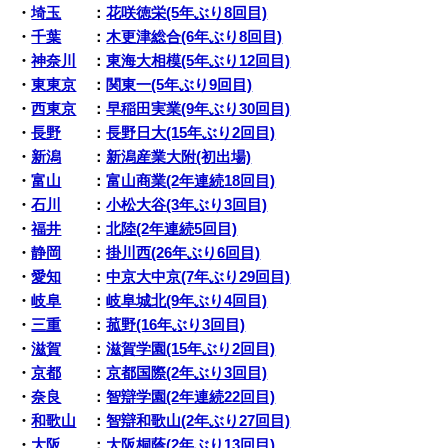
・
埼玉
：
花咲徳栄(5年ぶり8回目)
・
千葉
：
木更津総合(6年ぶり8回目)
・
神奈川
：
東海大相模(5年ぶり12回目)
・
東東京
：
関東一(5年ぶり9回目)
・
西東京
：
早稲田実業(9年ぶり30回目)
・
長野
：
長野日大(15年ぶり2回目)
・
新潟
：
新潟産業大附(初出場)
・
富山
：
富山商業(2年連続18回目)
・
石川
：
小松大谷(3年ぶり3回目)
・
福井
：
北陸(2年連続5回目)
・
静岡
：
掛川西(26年ぶり6回目)
・
愛知
：
中京大中京(7年ぶり29回目)
・
岐阜
：
岐阜城北(9年ぶり4回目)
・
三重
：
菰野(16年ぶり3回目)
・
滋賀
：
滋賀学園(15年ぶり2回目)
・
京都
：
京都国際(2年ぶり3回目)
・
奈良
：
智辯学園(2年連続22回目)
・
和歌山
：
智辯和歌山(2年ぶり27回目)
・
大阪
：
大阪桐蔭(2年ぶり13回目)