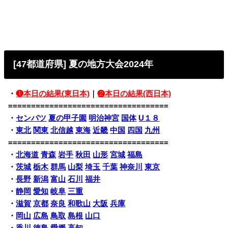
[47都道府県] 夏の地方大会2024年
・
❶本日の結果(東日本)
｜
❷本日の結果(西日本)
===================================
・
センバツ
夏の甲子園
明治神宮
国体
U１８
・
東北
関東
北信越
東海
近畿
中国
四国
九州
===================================
・
北海道
青森
岩手
秋田
山形
宮城
福島
・
茨城
栃木
群馬
山梨
埼玉
千葉
神奈川
東京
・
長野
新潟
富山
石川
福井
・
静岡
愛知
岐阜
三重
・
滋賀
京都
奈良
和歌山
大阪
兵庫
・
岡山
広島
鳥取
島根
山口