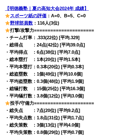
【明徳義塾｜夏の高知大会2024年 成績】
スポーツ紙の評価
：A=0、B=5、C=0
野球部員数
：116人(3位)
打撃/攻撃力======================
・チーム打率：.333(22位) [平均.329]
・総得点 ：24点(42位) [平均39.0点]
・平均得点 ：6点(38位) [平均7.0点]
・総本塁打 ：1本(20位) [平均1.5本]
・平均本塁打：0.3本(20位) [平均0.3本]
・総盗塁数 ：1個(49位) [平均10.6個]
・平均盗塁数：0.3個(48位) [平均1.9個]
・総犠打数 ：15個(25位) [平均16.3個]
・平均犠打数：3.8個(12位) [平均3.0個]
投手/守備力======================
・総失点 ：7点(20位) [平均9.2点]
・平均失点数：1.8点(31位) [平均1.7点]
・総失策数 ：3個(13位) [平均4.0個]
・平均失策数：0.8個(29位) [平均0.7個]