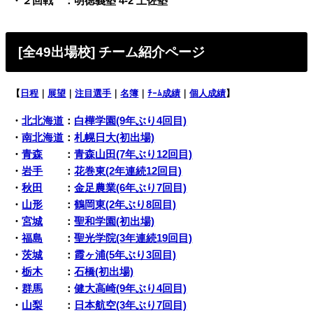
・２回戦 ：明徳義塾 4-2 土佐塾
[全49出場校
] チーム紹介ページ
【
日程
｜
展望
｜
注目選手
｜
名簿
｜
ﾁｰﾑ成績
｜
個人成績
】
・
北北海道
：
白樺学園(9年ぶり4回目)
・
南北海道
：
札幌日大(初出場)
・
青森
：
青森山田(7年ぶり12回目)
・
岩手
：
花巻東(2年連続12回目)
・
秋田
：
金足農業(6年ぶり7回目)
・
山形
：
鶴岡東(2年ぶり8回目)
・
宮城
：
聖和学園(初出場)
・
福島
：
聖光学院(3年連続19回目)
・
茨城
：
霞ヶ浦(5年ぶり3回目)
・
栃木
：
石橋(初出場)
・
群馬
：
健大高崎(9年ぶり4回目)
・
山梨
：
日本航空(3年ぶり7回目)