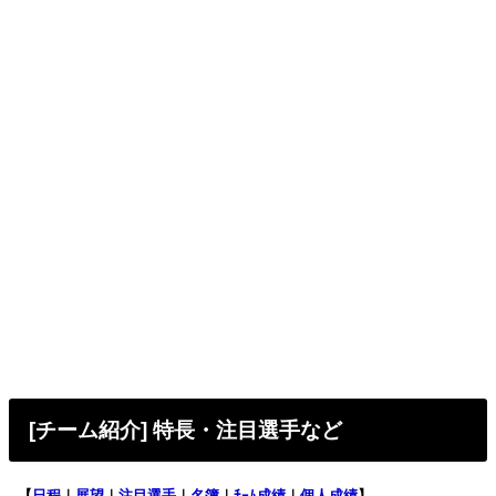
[チーム紹介] 特長・注目選手など
【
日程
｜
展望
｜
注目選手
｜
名簿
｜
ﾁｰﾑ成績
｜
個人成績
】