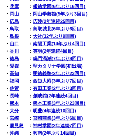
・
兵庫
：
報徳学園(6年ぶり16回目)
・
岡山
：
岡山学芸館(5年ぶり3回目)
・
広島
：
広陵(2年連続25回目)
・
鳥取
：
鳥取城北(6年ぶり6回目)
・
島根
：
大社(32年ぶり9回目)
・
山口
：
南陽工業(14年ぶり4回目)
・
香川
：
英明(2年連続4回目)
・
徳島
：
鳴門渦潮(7年ぶり8回目)
・
愛媛
：
聖カタリナ学園(初出場)
・
高知
：
明徳義塾(2年ぶり23回目)
・
福岡
：
西短大附(3年ぶり7回目)
・
佐賀
：
有田工業(2年ぶり3回目)
・
長崎
：
創成館(2年連続4回目)
・
熊本
：
熊本工業(3年ぶり23回目)
・
大分
：
明豊(4年連続10回目)
・
宮崎
：
宮崎商業(3年ぶり6回目)
・
鹿児島
：
神村学園(2年連続7回目)
・
沖縄
：
興南(2年ぶり14回目)