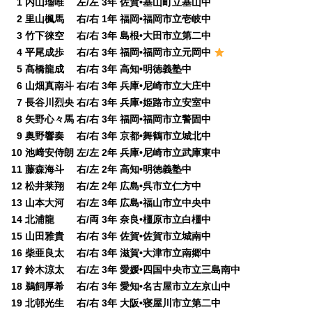
0
1 内山瑠唯 左/左 3年 佐賀•基山町立基山中
0
2 里山楓馬 右/右 1年 福岡•福岡市立壱岐中
0
3 竹下徠空 右/右 3年 島根•大田市立第二中
0
4 平尾成歩 右/右 3年 福岡•福岡市立元岡中
0
5 髙橋龍成 右/右 3年 高知•明徳義塾中
0
6 山畑真南斗 右/右 3年 兵庫•尼崎市立大庄中
0
7 長谷川烈央 右/右 3年 兵庫•姫路市立安室中
0
8 矢野心々馬 右/右 3年 福岡•福岡市立警固中
0
9 奥野響奏 右/右 3年 京都•舞鶴市立城北中
10 池﨑安侍朗 左/左 2年 兵庫•尼崎市立武庫東中
11 藤森海斗 右/左 2年 高知•明徳義塾中
12 松井莱翔 右/左 2年 広島•呉市立仁方中
13 山本大河 右/左 3年 広島•福山市立中央中
14 北浦龍 右/両 3年 奈良•橿原市立白橿中
15 山田雅貴 右/右 3年 佐賀•佐賀市立城南中
16 柴亜良太 右/右 3年 滋賀•大津市立南郷中
17 鈴木涼太 右/左 3年 愛媛•四国中央市立三島南中
18 鵜飼厚希 右/右 3年 愛知•名古屋市立左京山中
19 北邨光生 右/右 3年 大阪•寝屋川市立第二中