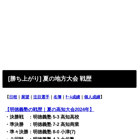
[勝ち上がり] 夏の地方大会 戦歴
【
日程
｜
展望
｜
注目選手
｜
名簿
｜
ﾁｰﾑ成績
｜
個人成績
】
【明徳義塾の戦歴｜夏の高知大会2024年】
・決勝戦 ：明徳義塾 5-3 高知高校
・準決勝 ：明徳義塾 7-2 高知商業
・準々決勝：明徳義塾 8-0 小津(7)