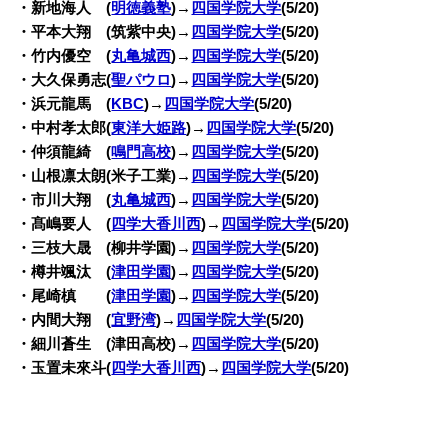
・新地海人 (
明徳義塾
)→
四国学院大学
(5/20)
・平本大翔 (筑紫中央)→
四国学院大学
(5/20)
・竹内優空 (
丸亀城西
)→
四国学院大学
(5/20)
・大久保勇志(
聖パウロ
)→
四国学院大学
(5/20)
・浜元龍馬 (
KBC
)→
四国学院大学
(5/20)
・中村孝太郎(
東洋大姫路
)→
四国学院大学
(5/20)
・仲須龍綺 (
鳴門高校
)→
四国学院大学
(5/20)
・山根凛太朗(米子工業)→
四国学院大学
(5/20)
・市川大翔 (
丸亀城西
)→
四国学院大学
(5/20)
・髙嶋要人 (
四学大香川西
)→
四国学院大学
(5/20)
・三枝大晟 (柳井学園)→
四国学院大学
(5/20)
・樽井颯汰 (
津田学園
)→
四国学院大学
(5/20)
・尾崎槙 (
津田学園
)→
四国学院大学
(5/20)
・内間大翔 (
宜野湾
)→
四国学院大学
(5/20)
・細川蒼生 (津田高校)→
四国学院大学
(5/20)
・玉置未來斗(
四学大香川西
)→
四国学院大学
(5/20)