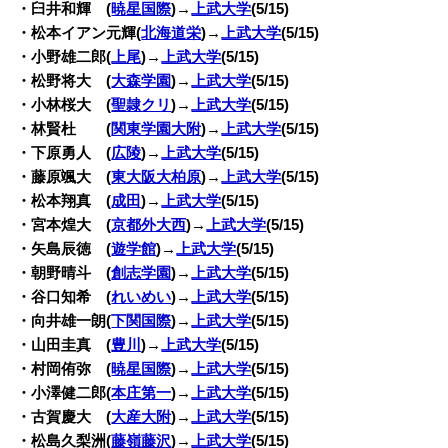
・臼井和輝 (
暁星国際
)→
上武大学
(5/15)
・松本イアン元輝(
北海道栄
)→
上武大学
(5/15)
・小野雄二郎(
上尾
)→
上武大学
(5/15)
・松野将大 (
大森学園
)→
上武大学
(5/15)
・小林桜大 (
聖隷クリ
)→
上武大学
(5/15)
・林賢杜 (
関東学園大附
)→
上武大学
(5/15)
・下原勇人 (
広陵
)→
上武大学
(5/15)
・藤原颯大 (
東大阪大柏原
)→
上武大学
(5/15)
・松本翔真 (
成田
)→
上武大学
(5/15)
・宮本煌大 (
京都外大西
)→
上武大学
(5/15)
・矢島辰徳 (
遊学館
)→
上武大学
(5/15)
・朝野晴斗 (
創志学園
)→
上武大学
(5/15)
・谷口知希 (
れいめい
)→
上武大学
(5/15)
・向井雄一朗(
下関国際
)→
上武大学
(5/15)
・山田圭真 (
豊川
)→
上武大学
(5/15)
・村岡侑弥 (
暁星国際
)→
上武大学
(5/15)
・小澤健二郎(
本庄第一
)→
上武大学
(5/15)
・古賀慶大 (
大産大附
)→
上武大学
(5/15)
・松島久梨洲(
藤嶺藤沢
)→
上武大学
(5/15)