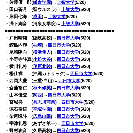
・佐藤優一郎(
鎌倉学園
)→
上智大学
(5/20)
・田口蒼月 (聖ウルスラ)→
上智大学
(5/20)
・岸田七海 (
成田
)→
上智大学
(5/20)
・澤下絢音 (清泉女学院)→
上智大学
(5/20)
=========================================
・戸田晴翔 (隠岐高校)→
四日市大学
(5/20)
・鮫島内輝 (
枕崎
)→
四日市大学
(5/20)
・尾崎陽向 (
横浜隼人
)→
四日市大学
(5/20)
・小野寺斗真(
小松大谷
)→
四日市大学
(5/20)
・横川礼将 (
茂原北陵
)→
四日市大学
(5/20)
・楊仕祥 (沖縄カトリック)→
四日市大学
(5/20)
・西岡大豊 (三重•白山)→
四日市大学
(5/20)
・斎藤裕仁 (
秋田修英
)→
四日市大学
(5/20)
・山本優登 (
関西
)→
四日市大学
(5/20)
・宮城昊 (
具志川商業
)→
四日市大学
(5/20)
・深石奏悟 (
平塚学園
)→
四日市大学
(5/20)
・柴尾颯斗 (
広島山陽
)→
四日市大学
(5/20)
・宇津礼恩 (あずさ第一)→
四日市大学
(5/20)
・野村凌音 (久居高校)→
四日市大学
(5/20)