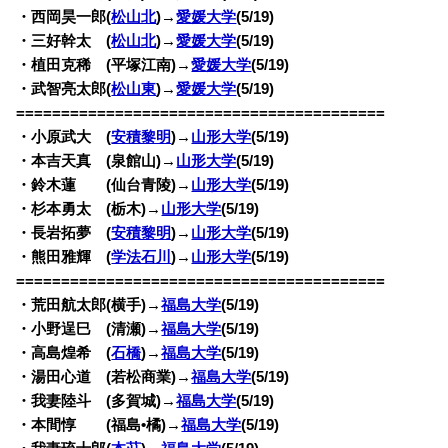
・西岡昊一郎(
松山北
)→
愛媛大学
(5/19)
・三好幹太 (
松山北
)→
愛媛大学
(5/19)
・植田克稀 (平塚江南)→
愛媛大学
(5/19)
・武智亮太郎(
松山東
)→
愛媛大学
(5/19)
=========================================
・小原武大 (
安積黎明
)→
山形大学
(5/19)
・本吉天真 (泉館山)→
山形大学
(5/19)
・鈴木蓮 (仙台青陵)→
山形大学
(5/19)
・杉本勇太 (栃木)→
山形大学
(5/19)
・長岩拓夢 (
安積黎明
)→
山形大学
(5/19)
・熊田雅輝 (
学法石川
)→
山形大学
(5/19)
=========================================
・荒田航太郎(横手)→
福島大学
(5/19)
・小野逞巳 (清瀬)→
福島大学
(5/19)
・高島煌希 (
石橋
)→
福島大学
(5/19)
・湯田心道 (若松商業)→
福島大学
(5/19)
・我妻陸斗 (多賀城)→
福島大学
(5/19)
・本間惇 (福島•橘)→
福島大学
(5/19)