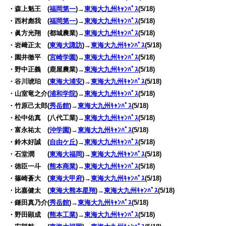
・森上魁王 (
福岡第一
)→
東海大九州ｷｬﾝﾊﾟｽ
(5/18)
・西村彪我 (
福岡第一
)→
東海大九州ｷｬﾝﾊﾟｽ
(5/18)
・眞方光翔 (都城農業)→
東海大九州ｷｬﾝﾊﾟｽ
(5/18)
・岩﨑正太 (
東海大諏訪
)→
東海大九州ｷｬﾝﾊﾟｽ
(5/18)
・園井徹平 (
宮崎学園
)→
東海大九州ｷｬﾝﾊﾟｽ
(5/18)
・野中正義 (鹿屋農業)→
東海大九州ｷｬﾝﾊﾟｽ
(5/18)
・谷川琥珀 (
東海大浦安
)→
東海大九州ｷｬﾝﾊﾟｽ
(5/18)
・山室竜之介(
浦和学院
)→
東海大九州ｷｬﾝﾊﾟｽ
(5/18)
・竹原己太郎(
秀岳館
)→
東海大九州ｷｬﾝﾊﾟｽ
(5/18)
・松中佑真 (八代工業)→
東海大九州ｷｬﾝﾊﾟｽ
(5/18)
・富永祐太 (
沖学園
)→
東海大九州ｷｬﾝﾊﾟｽ
(5/18)
・鈴木好誠 (
自由ケ丘
)→
東海大九州ｷｬﾝﾊﾟｽ
(5/18)
・石堂潤 (
東海大福岡
)→
東海大九州ｷｬﾝﾊﾟｽ
(5/18)
・徳臣一斗 (
熊本商業
)→
東海大九州ｷｬﾝﾊﾟｽ
(5/18)
・篠崎蒼大 (
東海大甲府
)→
東海大九州ｷｬﾝﾊﾟｽ
(5/18)
・比嘉健太 (
東海大熊本星翔
)→
東海大九州ｷｬﾝﾊﾟｽ
(5/18)
・鎌田真乃介(
秀岳館
)→
東海大九州ｷｬﾝﾊﾟｽ
(5/18)
・野田顕成 (
熊本工業
)→
東海大九州ｷｬﾝﾊﾟｽ
(5/18)