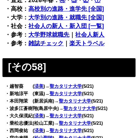
・直近：2026年春：
④
・
③
・
②
・
①
・高校：
高校別の進路・進学先 [全国]
・大学：
大学別の進路・就職先 [全国]
・社会：
社会人の新人・新入団 [一覧]
・参考：
大学野球就職先
｜
社会人新人
・参考：
雑誌チェック
｜
楽天トラベル
[その58
]
・越智葵 (
済美
)→
聖カタリナ大学
(5/21)
・新地涼平 (東温)→
聖カタリナ大学
(5/21)
・本田翔茉 (新居浜南)→
聖カタリナ大学
(5/21)
・波多江蒼樹翔(島原中央)→
聖カタリナ大学
(5/21)
・大久保滉紀(
済美
)→
聖カタリナ大学
(5/21)
・乗松志優汰(松山工業)→
聖カタリナ大学
(5/21)
・西岡俊祐 (
済美
)→
聖カタリナ大学
(5/21)
・窪中来陽 (
松山聖陵
)→
聖カタリナ大学
(5/21)