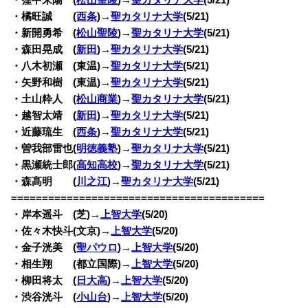
・橘旺誠 (
西条
)→
聖カタリナ大学
(5/21)
・新開勇希 (
松山聖陵
)→
聖カタリナ大学
(5/21)
・森田晃成 (
新田
)→
聖カタリナ大学
(5/21)
・八木初瀬 (東温)→
聖カタリナ大学
(5/21)
・矢野和樹 (東温)→
聖カタリナ大学
(5/21)
・土山粋人 (
松山商業
)→
聖カタリナ大学
(5/21)
・越智太靖 (
新田
)→
聖カタリナ大学
(5/21)
・近藤琉生 (
西条
)→
聖カタリナ大学
(5/21)
・曽我部雷也(
明徳義塾
)→
聖カタリナ大学
(5/21)
・黒瀬統士郎(
高知高校
)→
聖カタリナ大学
(5/21)
・森髙明 (
川之江
)→
聖カタリナ大学
(5/21)
=========================================
・岸本遥斗 (芝)→
上智大学
(5/20)
・佐々木快斗(文京)→
上智大学
(5/20)
・金子洸美 (
聖パウロ
)→
上智大学
(5/20)
・相生翔 (都立国際)→
上智大学
(5/20)
・柳田将太 (
日大高
)→
上智大学
(5/20)
・渋谷洸斗 (
小山台
)→
上智大学
(5/20)