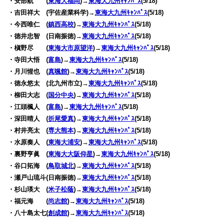
・安部航 (
東海大福岡
)→
東海大九州ｷｬﾝﾊﾟｽ
(5/18)
・吉田祥大 (宇佐産業科学)→
東海大九州ｷｬﾝﾊﾟｽ
(5/18)
・今西唯仁 (
鎮西高校
)→
東海大九州ｷｬﾝﾊﾟｽ
(5/18)
・徳井忠智 (日南振徳)→
東海大九州ｷｬﾝﾊﾟｽ
(5/18)
・槇野尽 (
東海大市原望洋
)→
東海大九州ｷｬﾝﾊﾟｽ
(5/18)
・寺田大悟 (
富島
)→
東海大九州ｷｬﾝﾊﾟｽ
(5/18)
・月川惺也 (
真颯館
)→
東海大九州ｷｬﾝﾊﾟｽ
(5/18)
・徳永悠太 (北九州市立)→
東海大九州ｷｬﾝﾊﾟｽ
(5/18)
・柳田大志 (
国分中央
)→
東海大九州ｷｬﾝﾊﾟｽ
(5/18)
・江頭楓人 (
富島
)→
東海大九州ｷｬﾝﾊﾟｽ
(5/18)
・深田晴人 (
折尾愛真
)→
東海大九州ｷｬﾝﾊﾟｽ
(5/18)
・村井亮太 (
専大熊本
)→
東海大九州ｷｬﾝﾊﾟｽ
(5/18)
・水原奏人 (
東海大浦安
)→
東海大九州ｷｬﾝﾊﾟｽ
(5/18)
・裏野亨眞 (
東海大大阪仰星
)→
東海大九州ｷｬﾝﾊﾟｽ
(5/18)
・谷口拓海 (
鳥取城北
)→
東海大九州ｷｬﾝﾊﾟｽ
(5/18)
・瀬戸山琉斗(日南振徳)→
東海大九州ｷｬﾝﾊﾟｽ
(5/18)
・杉山瑛大 (
米子松蔭
)→
東海大九州ｷｬﾝﾊﾟｽ
(5/18)
・福元海 (
尚志館
)→
東海大九州ｷｬﾝﾊﾟｽ
(5/18)
・八十島太七(
創成館
)→
東海大九州ｷｬﾝﾊﾟｽ
(5/18)