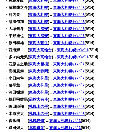
・豊島夏蹴 (
東海大札幌
)→
東海大札幌ｷｬﾝﾊﾟｽ
(5/14)
・藤根龍之介(
東海大札幌
)→
東海大札幌ｷｬﾝﾊﾟｽ
(5/14)
・河内要 (
東海大札幌
)→
東海大札幌ｷｬﾝﾊﾟｽ
(5/14)
・瀧澤侑加 (
東海大札幌
)→
東海大札幌ｷｬﾝﾊﾟｽ
(5/14)
・大塚健斗 (
東海大浦安
)→
東海大札幌ｷｬﾝﾊﾟｽ
(5/14)
・平野達也 (
東海大浦安
)→
東海大札幌ｷｬﾝﾊﾟｽ
(5/14)
・原田泰雄 (
東海大菅生
)→
東海大札幌ｷｬﾝﾊﾟｽ
(5/14)
・西海輝 (
東海大高輪台
)→
東海大札幌ｷｬﾝﾊﾟｽ
(5/14)
・多々納元気(
東海大高輪台
)→
東海大札幌ｷｬﾝﾊﾟｽ
(5/14)
・石原吉之助(
東海大相模
)→
東海大札幌ｷｬﾝﾊﾟｽ
(5/14)
・高橋風舞 (
東海大静岡
)→
東海大札幌ｷｬﾝﾊﾟｽ
(5/14)
・小日向隼 (
東海大仰星
)→
東海大札幌ｷｬﾝﾊﾟｽ
(5/14)
・藤平慧 (
東海大仰星
)→
東海大札幌ｷｬﾝﾊﾟｽ
(5/14)
・河田樹輝 (
東海大仰星
)→
東海大札幌ｷｬﾝﾊﾟｽ
(5/14)
・鶴野飛雄馬(
函館大有斗
)→
東海大札幌ｷｬﾝﾊﾟｽ
(5/14)
・嶋田陸翔 (
札幌山の手
)→
東海大札幌ｷｬﾝﾊﾟｽ
(5/14)
・木原洸太 (
札幌山の手
)→
東海大札幌ｷｬﾝﾊﾟｽ
(5/14)
・森永樹 (
札幌静修
)→
東海大札幌ｷｬﾝﾊﾟｽ
(5/14)
・織田煌大 (
北海道栄
)→
東海大札幌ｷｬﾝﾊﾟｽ
(5/14)