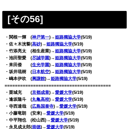
[その56
]
・関根一輝 (
神戸第一
)→
姫路獨協大学
(5/19)
・佐々木洸誓(
高砂
)→
姫路獨協大学
(5/19)
・竹添亮太 (相生産業)→
姫路獨協大学
(5/19)
・池田聖愛 (
尽誠学園
)→
姫路獨協大学
(5/19)
・耒田倭 (
生光学園
)→
姫路獨協大学
(5/19)
・坂井琉樹 (
日本航空
)→
姫路獨協大学
(5/19)
・嶋本伊吹 (
興譲館
)→
姫路獨協大学
(5/19)
=========================================
・栗城充 (
京都成章
)→
愛媛大学
(5/19)
・逢坂隆斗 (
丸亀高校
)→
愛媛大学
(5/19)
・寺西達哉 (
広島国泰寺
)→
愛媛大学
(5/19)
・小藤竜朗 (安来)→
愛媛大学
(5/19)
・中平翔也 (松山西)→
愛媛大学
(5/19)
・永見成太郎(
崇徳
)→
愛媛大学
(5/19)