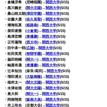
・倉橋冴希 (尼崎稲園)→
関西大学
(5/15)
・黒川義史 (
関大北陽
)→
関西大学
(5/15)
・桑山晄太朗(
津田学園
)→
関西大学
(5/15)
・佐藤大晟 (
佐久長聖
)→
関西大学
(5/15)
・潮海拓真 (
姫路南
)→
関西大学
(5/15)
・柴田凌雅 (
小倉東
)→
関西大学
(5/15)
・島津宏輝 (
東播磨
)→
関西大学
(5/15)
・正司蓮翔 (
西大寺
)→
関西大学
(5/15)
・田中承一郎(
広陵
)→
関西大学
(5/15)
・松田英晃 (
智辯学園
)→
関西大学
(5/15)
・脇田晄輔 (
関大一
)→
関西大学
(5/15)
・軸屋有晟 (
東播磨
)→
関西大学
(5/15)
・辻本知治 (奈良•高田)→
関西大学
(5/15)
・増田湧太 (
大阪桐蔭
)→
関西大学
(5/15)
・植村太一 (
関大北陽
)→
関西大学
(5/15)
・水津佑哉 (
関大北陽
)→
関西大学
(5/15)
・奥大和 (
関大一
)→
関西大学
(5/15)
・阿南翔英 (
阪南大高
)→
関西大学
(5/15)
・井上玲央 (京都大谷)→
関西大学
(5/15)