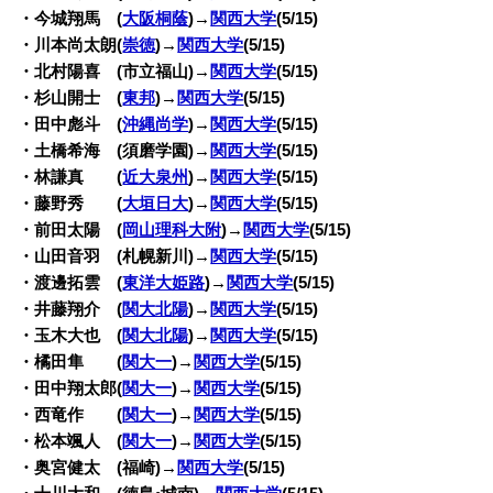
・今城翔馬 (
大阪桐蔭
)→
関西大学
(5/15)
・川本尚太朗(
崇徳
)→
関西大学
(5/15)
・北村陽喜 (市立福山)→
関西大学
(5/15)
・杉山開士 (
東邦
)→
関西大学
(5/15)
・田中彪斗 (
沖縄尚学
)→
関西大学
(5/15)
・土橋希海 (須磨学園)→
関西大学
(5/15)
・林謙真 (
近大泉州
)→
関西大学
(5/15)
・藤野秀 (
大垣日大
)→
関西大学
(5/15)
・前田太陽 (
岡山理科大附
)→
関西大学
(5/15)
・山田音羽 (札幌新川)→
関西大学
(5/15)
・渡邊拓雲 (
東洋大姫路
)→
関西大学
(5/15)
・井藤翔介 (
関大北陽
)→
関西大学
(5/15)
・玉木大也 (
関大北陽
)→
関西大学
(5/15)
・橘田隼 (
関大一
)→
関西大学
(5/15)
・田中翔太郎(
関大一
)→
関西大学
(5/15)
・西竜作 (
関大一
)→
関西大学
(5/15)
・松本颯人 (
関大一
)→
関西大学
(5/15)
・奥宮健太 (福崎)→
関西大学
(5/15)