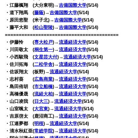
・江藤楓翔 (大分東明)→
吉備国際大学
(5/14)
・道下翔馬 (
藤蔭
)→
吉備国際大学
(5/14)
・原田悠聖 (米子北)→
吉備国際大学
(5/14)
・藤平大和 (
松山聖陵
)→
吉備国際大学
(5/14)
=========================================
・伊藤怜 (
専大松戸
)→
流通経済大学
(5/14)
・川田敬太 (
桐生第一
)→
流通経済大学
(5/14)
・小西駿飛 (
文星芸大付
)→
流通経済大学
(5/14)
・佐川拓海 (
二松学舎
)→
流通経済大学
(5/14)
・佐坂翔太 (板野)→
流通経済大学
(5/14)
・志村葵 (
広島商業
)→
流通経済大学
(5/14)
・島田侑胡 (
市立船橋
)→
流通経済大学
(5/14)
・高橋優晟 (
流経大柏
)→
流通経済大学
(5/14)
・山口凌我 (
日大三
)→
流通経済大学
(5/14)
・山室颯太 (
大宮東
)→
流通経済大学
(5/14)
・吉原啓太 (鹿沼商工)→
流通経済大学
(5/14)
・江連夢都 (
明桜
)→
流通経済大学
(5/14)
・清水秋紅亜(
常総学院
)→
流通経済大学
(5/14)