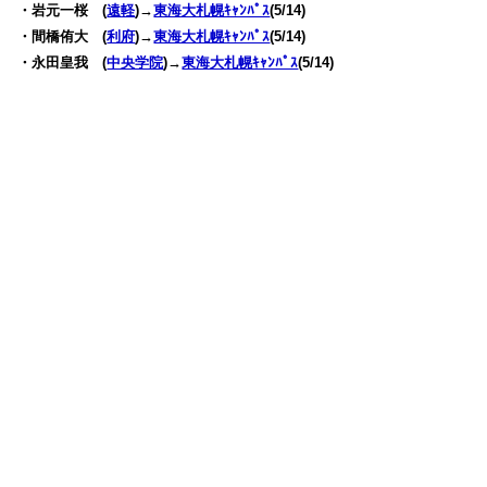
・岩元一桜 (
遠軽
)→
東海大札幌ｷｬﾝﾊﾟｽ
(5/14)
・間橋侑大 (
利府
)→
東海大札幌ｷｬﾝﾊﾟｽ
(5/14)
・永田皇我 (
中央学院
)→
東海大札幌ｷｬﾝﾊﾟｽ
(5/14)