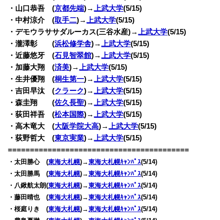
・山口恭吾 (
京都先端
)→
上武大学
(5/15)
・中村涼介 (
取手二
)→
上武大学
(5/15)
・デモウラササダルーカス(三谷水産)→
上武大学
(5/15)
・瀧澤彰 (
浜松修学舎
)→
上武大学
(5/15)
・近藤悠牙 (
石見智翠館
)→
上武大学
(5/15)
・加藤大翔 (
済美
)→
上武大学
(5/15)
・生井優翔 (
桐生第一
)→
上武大学
(5/15)
・吉田早汰 (
クラーク
)→
上武大学
(5/15)
・森圭翔 (
佐久長聖
)→
上武大学
(5/15)
・荻田祥吾 (
松本国際
)→
上武大学
(5/15)
・高木竜大 (
大阪学院大高
)→
上武大学
(5/15)
・荻野哲大 (
東京実業
)→
上武大学
(5/15)
=========================================
・太田勝心 (
東海大札幌
)→
東海大札幌ｷｬﾝﾊﾟｽ
(5/14)
・太田勝馬 (
東海大札幌
)→
東海大札幌ｷｬﾝﾊﾟｽ
(5/14)
・八鍬航太朗(
東海大札幌
)→
東海大札幌ｷｬﾝﾊﾟｽ
(5/14)
・藤田晴也 (
東海大札幌
)→
東海大札幌ｷｬﾝﾊﾟｽ
(5/14)
・桜庭りき (
東海大札幌
)→
東海大札幌ｷｬﾝﾊﾟｽ
(5/14)