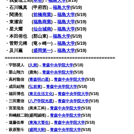
・我妻琉士郎(
本荘
)→
福島大学
(5/19)
・石川颯真 (甲府西)→
福島大学
(5/19)
・関湧生 (
前橋商業
)→
福島大学
(5/19)
・東瀬宙 (
福島商業
)→
福島大学
(5/19)
・星大耀 (
仙台城南
)→
福島大学
(5/19)
・本田侑也 (郡山東)→
福島大学
(5/19)
・菅野元稀 (竜ヶ崎一)→
福島大学
(5/19)
・及川薫 (
盛岡第一
)→
福島大学
(5/19)
=========================================
・宇部奨人 (
久慈
)→
青森中央学院大学
(5/18)
・栗山翔力 (鹿角)→
青森中央学院大学
(5/18)
・高村龍信 (
青森明の星
)→
青森中央学院大学
(5/18)
・成田結翔 (
弘前東
)→
青森中央学院大学
(5/18)
・福田博也 (
東北生活文化
)→
青森中央学院大学
(5/18)
・三田憲信 (
八戸学院光星
)→
青森中央学院大学
(5/18)
・宮里琉生 (美来工科)→
青森中央学院大学
(5/18)
・和嶋頼二朗(盛岡誠桜)→
青森中央学院大学
(5/18)
・遠藤佑希 (
東海大菅生
)→
青森中央学院大学
(5/18)
・萩原聖斗 (
盛岡大附
)→
青森中央学院大学
(5/18)