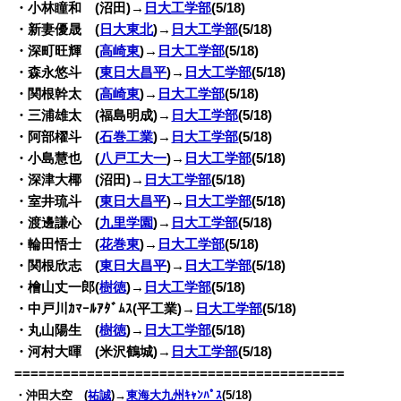
・小林瞳和 (沼田)→
日大工学部
(5/18)
・新妻優晟 (
日大東北
)→
日大工学部
(5/18)
・深町旺輝 (
高崎東
)→
日大工学部
(5/18)
・森永悠斗 (
東日大昌平
)→
日大工学部
(5/18)
・関根幹太 (
高崎東
)→
日大工学部
(5/18)
・三浦雄太 (福島明成)→
日大工学部
(5/18)
・阿部櫂斗 (
石巻工業
)→
日大工学部
(5/18)
・小島慧也 (
八戸工大一
)→
日大工学部
(5/18)
・深津大椰 (沼田)→
日大工学部
(5/18)
・室井琉斗 (
東日大昌平
)→
日大工学部
(5/18)
・渡邊謙心 (
九里学園
)→
日大工学部
(5/18)
・輪田悟士 (
花巻東
)→
日大工学部
(5/18)
・関根欣志 (
東日大昌平
)→
日大工学部
(5/18)
・檜山丈一郎(
樹徳
)→
日大工学部
(5/18)
・中戸川ｶﾏｰﾙｱﾀﾞﾑｽ(平工業)→
日大工学部
(5/18)
・丸山陽生 (
樹徳
)→
日大工学部
(5/18)
・河村大暉 (米沢鶴城)→
日大工学部
(5/18)
=========================================
・沖田大空 (
祐誠
)→
東海大九州ｷｬﾝﾊﾟｽ
(5/18)