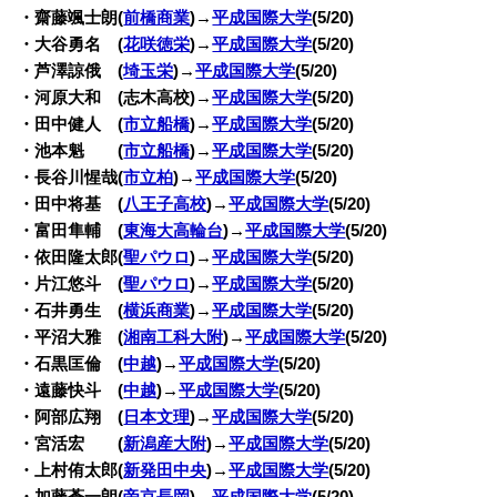
・齋藤颯士朗(
前橋商業
)→
平成国際大学
(5/20)
・大谷勇名 (
花咲徳栄
)→
平成国際大学
(5/20)
・芦澤諒俄 (
埼玉栄
)→
平成国際大学
(5/20)
・河原大和 (志木高校)→
平成国際大学
(5/20)
・田中健人 (
市立船橋
)→
平成国際大学
(5/20)
・池本魁 (
市立船橋
)→
平成国際大学
(5/20)
・長谷川惺哉(
市立柏
)→
平成国際大学
(5/20)
・田中将基 (
八王子高校
)→
平成国際大学
(5/20)
・富田隼輔 (
東海大高輪台
)→
平成国際大学
(5/20)
・依田隆太郎(
聖パウロ
)→
平成国際大学
(5/20)
・片江悠斗 (
聖パウロ
)→
平成国際大学
(5/20)
・石井勇生 (
横浜商業
)→
平成国際大学
(5/20)
・平沼大雅 (
湘南工科大附
)→
平成国際大学
(5/20)
・石黒匡倫 (
中越
)→
平成国際大学
(5/20)
・遠藤快斗 (
中越
)→
平成国際大学
(5/20)
・阿部広翔 (
日本文理
)→
平成国際大学
(5/20)
・宮活宏 (
新潟産大附
)→
平成国際大学
(5/20)
・上村侑太郎(
新発田中央
)→
平成国際大学
(5/20)
・加藤蒼一朗(
帝京長岡
)→
平成国際大学
(5/20)