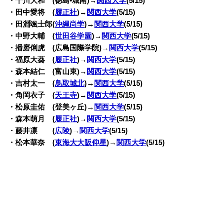
・十川大和 (徳島•城南)→
関西大学
(5/15)
・田中愛将 (
履正社
)→
関西大学
(5/15)
・田淵颯士郎(
沖縄尚学
)→
関西大学
(5/15)
・中野大輔 (
世田谷学園
)→
関西大学
(5/15)
・播磨俐虎 (広島国際学院)→
関西大学
(5/15)
・福原大葵 (
履正社
)→
関西大学
(5/15)
・森本結仁 (富山東)→
関西大学
(5/15)
・吉村太一 (
鳥取城北
)→
関西大学
(5/15)
・角岡衣子 (
天王寺
)→
関西大学
(5/15)
・松原圭佑 (登美ヶ丘)→
関西大学
(5/15)
・森本萌月 (
履正社
)→
関西大学
(5/15)
・藤井凛 (
広陵
)→
関西大学
(5/15)
・松本華奈 (
東海大大阪仰星
)→
関西大学
(5/15)