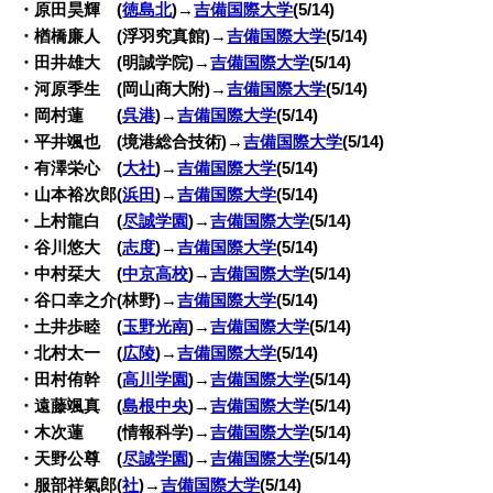
・原田昊輝 (
徳島北
)→
吉備国際大学
(5/14)
・楢橋廉人 (浮羽究真館)→
吉備国際大学
(5/14)
・田井雄大 (明誠学院)→
吉備国際大学
(5/14)
・河原季生 (岡山商大附)→
吉備国際大学
(5/14)
・岡村蓮 (
呉港
)→
吉備国際大学
(5/14)
・平井颯也 (境港総合技術)→
吉備国際大学
(5/14)
・有澤栄心 (
大社
)→
吉備国際大学
(5/14)
・山本裕次郎(
浜田
)→
吉備国際大学
(5/14)
・上村龍白 (
尽誠学園
)→
吉備国際大学
(5/14)
・谷川悠大 (
志度
)→
吉備国際大学
(5/14)
・中村栞大 (
中京高校
)→
吉備国際大学
(5/14)
・谷口幸之介(林野)→
吉備国際大学
(5/14)
・土井歩睦 (
玉野光南
)→
吉備国際大学
(5/14)
・北村太一 (
広陵
)→
吉備国際大学
(5/14)
・田村侑幹 (
高川学園
)→
吉備国際大学
(5/14)
・遠藤颯真 (
島根中央
)→
吉備国際大学
(5/14)
・木次蓮 (情報科学)→
吉備国際大学
(5/14)
・天野公尊 (
尽誠学園
)→
吉備国際大学
(5/14)
・服部祥氣郎(
社
)→
吉備国際大学
(5/14)