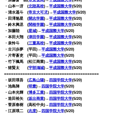
・山本一冴 (
北陸高校
)→
平成国際大学
(5/20)
・清水遥斗 (
帝京大可児
)→
平成国際大学
(5/20)
・田澤魁星 (
開志学園
)→
平成国際大学
(5/20)
・鈴木興丞 (
関根学園
)→
平成国際大学
(5/20)
・加藤陸 (
星城
)→
平成国際大学
(5/20)
・本田大翔 (
津田学園
)→
平成国際大学
(5/20)
・泉怜斗 (
三重高校
)→
平成国際大学
(5/20)
・古川歩夢 (平田)→
平成国際大学
(5/20)
・片寄蒼吏 (平田)→
平成国際大学
(5/20)
・竹下楓馬 (松江商業)→
平成国際大学
(5/20)
・猪賢太 (
宇部鴻城
)→
平成国際大学
(5/20)
=========================================
・坂田瑛吾 (
広島山陽
)→
四国学院大学
(5/20)
・池島陣 (
明豊
)→
四国学院大学
(5/20)
・山本光輝 (
博多工業
)→
四国学院大学
(5/20)
・造田裕矢 (
坂出商業
)→
四国学院大学
(5/20)
・菅原春樹 (高松中央)→
四国学院大学
(5/20)
・江原瑛二 (
志度
)→
四国学院大学
(5/20)