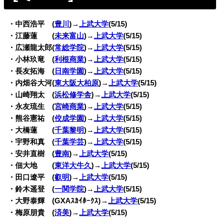
・中西浩平 (
豊川
)→
上武大学
(5/15)
・江藤蓮 (
未来富山
)→
上武大学
(5/15)
・広瀬龍太郎(
常総学院
)→
上武大学
(5/15)
・小林玖竜 (
利根商業
)→
上武大学
(5/15)
・長友拓海 (
日南学園
)→
上武大学
(5/15)
・内畑谷大河(
東大阪大柏原
)→
上武大学
(5/15)
・山崎翔太 (
浜松修学舎
)→
上武大学
(5/15)
・永友琉生 (
宮崎商業
)→
上武大学
(5/15)
・熊谷憲祐 (
佼成学園
)→
上武大学
(5/15)
・大橋蓮 (
千葉黎明
)→
上武大学
(5/15)
・宇野和真 (
千葉学芸
)→
上武大学
(5/15)
・安井直樹 (
豊南
)→
上武大学
(5/15)
・佃大地 (
東洋大牛久
)→
上武大学
(5/15)
・田口遼平 (
叡明
)→
上武大学
(5/15)
・鈴木遥登 (
一関学院
)→
上武大学
(5/15)
・大野泰輝 (GXAｽｶｲﾎｰｸｽ)→
上武大学
(5/15)
・梅原朋貴 (
済美
)→
上武大学
(5/15)