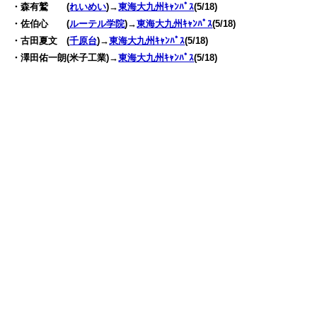
・森有鷲 (
れいめい
)→
東海大九州ｷｬﾝﾊﾟｽ
(5/18)
・佐伯心 (
ルーテル学院
)→
東海大九州ｷｬﾝﾊﾟｽ
(5/18)
・古田夏文 (
千原台
)→
東海大九州ｷｬﾝﾊﾟｽ
(5/18)
・澤田佑一朗(米子工業)→
東海大九州ｷｬﾝﾊﾟｽ
(5/18)