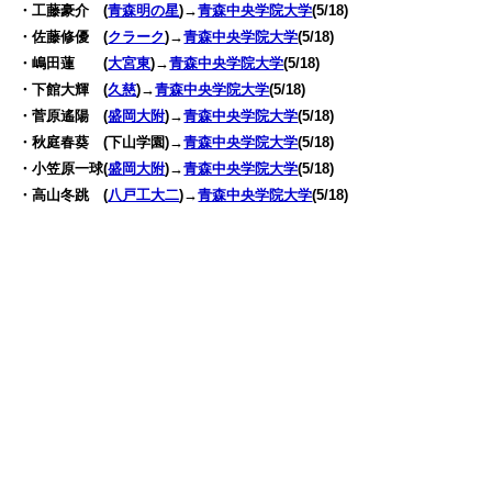
・工藤豪介 (
青森明の星
)→
青森中央学院大学
(5/18)
・佐藤修優 (
クラーク
)→
青森中央学院大学
(5/18)
・嶋田蓮 (
大宮東
)→
青森中央学院大学
(5/18)
・下館大輝 (
久慈
)→
青森中央学院大学
(5/18)
・菅原遙陽 (
盛岡大附
)→
青森中央学院大学
(5/18)
・秋庭春葵 (下山学園)→
青森中央学院大学
(5/18)
・小笠原一球(
盛岡大附
)→
青森中央学院大学
(5/18)
・高山冬跳 (
八戸工大二
)→
青森中央学院大学
(5/18)