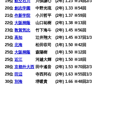
19位
航空石川
川俣謙心 (2年) 1.23 ※14回2/3
20位
創志学園
中野光琉 (2年) 1.33 ※54回
21位
作新学院
小川哲平 (2年) 1.37 ※59回
22位
大阪桐蔭
山口祐樹 (2年) 1.38 ※13回
23位
敦賀気比
竹下海斗 (2年) 1.45 ※56回
23位
高知
辻井翔大 (2年) 1.45 ※37回1/3
25位
北海
松田収司 (1年) 1.50 ※42回
25位
大阪桐蔭
森陽樹 (1年) 1.50 ※12回
25位
近江
河越大輝 (2年) 1.50 ※18回
28位
京都外大西
田中遙音 (2年) 1.53 ※70回2/3
29位
田辺
寺西邦右 (2年) 1.63 ※55回1/3
30位
別海
堺暖貴 (2年) 1.66 ※48回2/3