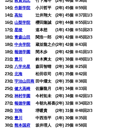
12位
敦賀気比
竹下海斗 (2年) 46個 ※56回
14位
作新学院
小川哲平 (2年) 45個 ※59回
14位
高知
辻井翔大 (2年) 45個 ※37回1/3
16位
山梨学院
櫻田隆誠 (2年) 44個 ※55回1/3
17位
星稜
道本想 (1年) 43個 ※51回2/3
18位
青森山田
関浩一郎 (2年) 42個 ※45回2/3
18位
中央学院
蔵並龍之介(2年) 42個 ※43回
18位
報徳学園
間木歩 (2年) 42個 ※41回1/3
21位
豊川
鈴木爽太 (2年) 38個 ※49回1/3
22位
八学光星
森田智晴 (2年) 36個 ※25回
23位
北海
松田収司 (1年) 35個 ※42回
23位
宇治山田商
田中燿太 (2年) 35個 ※38回
25位
健大高崎
佐藤龍月 (1年) 34個 ※33回
25位
神村学園
今村拓未 (2年) 34個 ※42回1/3
27位
報徳学園
今朝丸裕喜(2年) 32個 ※34回2/3
28位
別海
堺暖貴 (2年) 31個 ※48回2/3
29位
豊川
中西浩平 (1年) 30個 ※35回
30位
熊本国府
坂井理人 (2年) 29個 ※58回