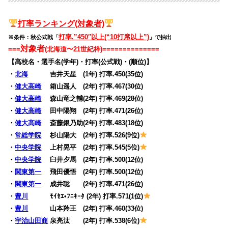
打率
ランキング(対象者)
打率.”450″以上(“10打席以上”)
※条件：秋公式戦「
」で抽出
対象者
===
(北海道〜21世紀枠)
==============
【高校名・選手名(学年)・打率(公式戦)・(順位)】
・
北海
吉井天星 (1年) 打率.450(35位)
・
健大高崎
箱山遥人 (2年) 打率.467(30位)
・
健大高崎
森山竜之輔(2年) 打率.469(28位)
・
健大高崎
田中陽翔 (2年) 打率.471(26位)
・
健大高崎
斎藤銀乃助(2年) 打率.483(18位)
・
常総学院
杉山陽大 (2年) 打率.526(9位)
・
中央学院
上村晃平 (2年) 打率.545(5位)
・
中央学院
臼井夕馬 (2年) 打率.500(12位)
・
関東第一
飛田優悟 (2年) 打率.500(12位)
・
関東第一
成井聡 (2年) 打率.471(26位)
・
豊川
ﾓｲｾｴ•ﾌﾆｷｰﾀ (2年) 打率.571(1位)
・
豊川
山本羚王 (2年) 打率.460(33位)
・
宇治山田商
泉亮汰 (2年) 打率.538(6位)