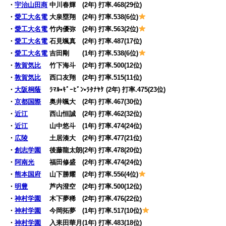
・
宇治山田商
中川春輝 (2年) 打率.468(29位)
・
愛工大名電
大泉塁翔 (2年) 打率.538(6位)
・
愛工大名電
竹内優弥 (2年) 打率.563(2位)
・
愛工大名電
石見颯真 (2年) 打率.487(17位)
・
愛工大名電
吉田剛 (1年) 打率.538(6位)
・
敦賀気比
竹下海斗 (2年) 打率.500(12位)
・
敦賀気比
西口友翔 (2年) 打率.515(11位)
・
大阪桐蔭
ﾗﾏﾙ•ｷﾞｰﾋﾞﾝ•ﾗﾀﾅﾔｹ (2年) 打率.475(23位)
・
京都国際
奥井颯大 (2年) 打率.467(30位)
・
近江
西山恒誠 (2年) 打率.462(32位)
・
近江
山中悠斗 (1年) 打率.474(24位)
・
広陵
土居湊大 (2年) 打率.477(21位)
・
創志学園
後藤龍太朗(2年) 打率.478(20位)
・
阿南光
福田修盛 (2年) 打率.474(24位)
・
熊本国府
山下勝耀 (2年) 打率.556(4位)
・
明豊
芦内澄空 (2年) 打率.500(12位)
・
神村学園
木下夢稀 (2年) 打率.476(22位)
・
神村学園
今岡拓夢 (1年) 打率.517(10位)
・
神村学園
入耒田華月(1年) 打率.483(18位)