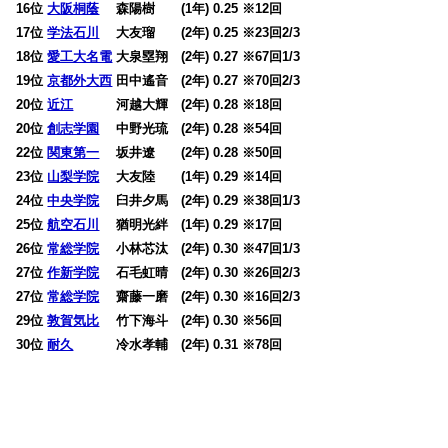
16位
大阪桐蔭
森陽樹 (1年) 0.25 ※12回
17位
学法石川
大友瑠 (2年) 0.25 ※23回2/3
18位
愛工大名電
大泉塁翔 (2年) 0.27 ※67回1/3
19位
京都外大西
田中遙音 (2年) 0.27 ※70回2/3
20位
近江
河越大輝 (2年) 0.28 ※18回
20位
創志学園
中野光琉 (2年) 0.28 ※54回
22位
関東第一
坂井遼 (2年) 0.28 ※50回
23位
山梨学院
大友陸 (1年) 0.29 ※14回
24位
中央学院
臼井夕馬 (2年) 0.29 ※38回1/3
25位
航空石川
猶明光絆 (1年) 0.29 ※17回
26位
常総学院
小林芯汰 (2年) 0.30 ※47回1/3
27位
作新学院
石毛虹晴 (2年) 0.30 ※26回2/3
27位
常総学院
齋藤一磨 (2年) 0.30 ※16回2/3
29位
敦賀気比
竹下海斗 (2年) 0.30 ※56回
30位
耐久
冷水孝輔 (2年) 0.31 ※78回