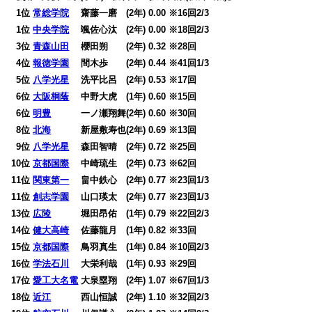
0
1位
常総学院
齋藤一磨 (2年) 0.00 ※16回2/3
0
1位
中央学院
颯佐心汰 (2年) 0.00 ※18回2/3
0
3位
青森山田
櫻田朔 (2年) 0.32 ※28回
0
4位
報徳学園
間木歩 (2年) 0.44 ※41回1/3
0
5位
八学光星
洗平比呂 (2年) 0.53 ※17回
0
6位
大阪桐蔭
中野大虎 (1年) 0.60 ※15回
0
6位
明豊
一ノ瀬翔舞(2年) 0.60 ※30回
0
8位
北海
新屋敷寿也(2年) 0.69 ※13回
0
9位
八学光星
森田智晴 (2年) 0.72 ※25回
10位
京都国際
中崎琉生 (2年) 0.73 ※62回
11位
関東第一
畠中鉄心 (2年) 0.77 ※23回1/3
11位
創志学園
山口瑛太 (2年) 0.77 ※23回1/3
13位
広陵
堀田昂佑 (1年) 0.79 ※22回2/3
14位
健大高崎
佐藤龍月 (1年) 0.82 ※33回
15位
京都国際
鳥羽真生 (1年) 0.84 ※10回2/3
16位
学法石川
大栄利哉 (1年) 0.93 ※29回
17位
愛工大名電
大泉塁翔 (2年) 1.07 ※67回1/3
18位
近江
西山恒誠 (2年) 1.10 ※32回2/3