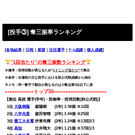
[投手③] 奪三振率ランキング
[
各地結果
｜
日程
｜
展望
｜
注目選手
｜
ﾁｰﾑ成績
｜
個人成績
]
”1回当たり”の奪三振数
ランキング
※備考：投球回数が異なるため”
1イニング当たり”
で算出
※条件：出場校の主な投手における秋公式戦成績から抽出
※メモ：同一数字で順位が異なるのは小数点第3位以下に差
トップ30
============
======================
【順位 高校 選手(学年)・防御率・投球回数(秋公式戦)】
0
1位
大阪桐蔭
森陽樹 (1年) 1.58個 ※12回
0
2位
八学光星
森田智晴 (2年) 1.44個 ※25回
0
3位
愛工大名電
伊東尚輝 (2年) 1.24個 ※13回2/3
0
4位
高知
辻井翔大 (2年) 1.21個 ※37回1/3