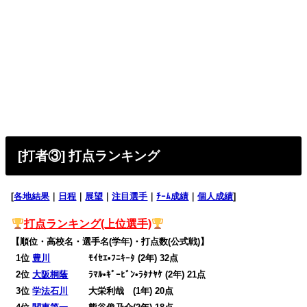
[打者③] 打点ランキング
[
各地結果
｜
日程
｜
展望
｜
注目選手
｜
ﾁｰﾑ成績
｜
個人成績
]
打点
ランキング(上位選手)
【順位・高校名・選手名(学年)・打点数(公式戦)】
0
1位
豊川
ﾓｲｾｴ•ﾌﾆｷｰﾀ (2年) 32点
0
2位
大阪桐蔭
ﾗﾏﾙ•ｷﾞｰﾋﾞﾝ•ﾗﾀﾅﾔｹ (2年) 21点
0
3位
学法石川
大栄利哉 (1年) 20点