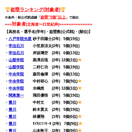
盗塁
ランキング(対象者)
盗塁”5個”以上
※条件：秋公式戦成績「
」で抽出
対象者
===
(北海道〜21世紀枠)
==============
【高校名・選手名(学年)・盗塁数(公式戦)・(順位)】
・
八戸学院光星
砂子田陽士(2年)
0
5個(19位)
・
学法石川
小笠原涼太(2年)
0
5個(19位)
・
学法石川
岸波璃空 (2年)
0
6個(13位)
・
山梨学院
黒澤后琉 (2年) 12個(1位)
・
山梨学院
二村仁功 (2年)
0
5個(19位)
・
中央学院
森田倫揮 (2年)
0
6個(13位)
・
中央学院
中村研心 (2年)
0
7個(9位)
・
中央学院
水嶋悠 (2年) 12個(1位)
・
関東第一
飛田優悟 (2年)
0
5個(19位)
・
豊川
中村丈 (2年)
0
9個(3位)
・
豊川
鈴木貫太 (2年)
0
5個(19位)
・
豊川
林優翔 (1年)
0
8個(6位)
・
豊川
ﾓｲｾｴﾌﾆｷｰﾀ (2年)
0
7個(9位)
・
豊川
山本羚王 (2年)
0
7個(9位)