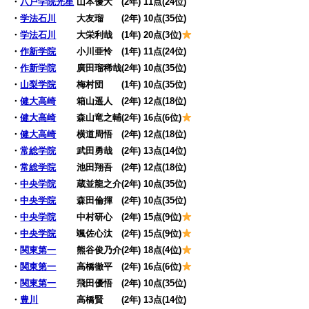
・
八戸学院光星
山本優大 (2年) 11点(24位)
・
学法石川
大友瑠 (2年) 10点(35位)
・
学法石川
大栄利哉 (1年) 20点(3位)
・
作新学院
小川亜怜 (1年) 11点(24位)
・
作新学院
廣田瑠稀哉(2年) 10点(35位)
・
山梨学院
梅村団 (1年) 10点(35位)
・
健大高崎
箱山遥人 (2年) 12点(18位)
・
健大高崎
森山竜之輔(2年) 16点(6位)
・
健大高崎
横道周悟 (2年) 12点(18位)
・
常総学院
武田勇哉 (2年) 13点(14位)
・
常総学院
池田翔吾 (2年) 12点(18位)
・
中央学院
蔵並龍之介(2年) 10点(35位)
・
中央学院
森田倫揮 (2年) 10点(35位)
・
中央学院
中村研心 (2年) 15点(9位)
・
中央学院
颯佐心汰 (2年) 15点(9位)
・
関東第一
熊谷俊乃介(2年) 18点(4位)
・
関東第一
高橋徹平 (2年) 16点(6位)
・
関東第一
飛田優悟 (2年) 10点(35位)
・
豊川
高橋賢 (2年) 13点(14位)