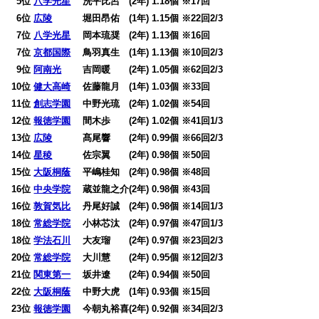
0
5位
八学光星
洗平比呂 (2年) 1.18個 ※17回
0
6位
広陵
堀田昂佑 (1年) 1.15個 ※22回2/3
0
7位
八学光星
岡本琉奨 (2年) 1.13個 ※16回
0
7位
京都国際
鳥羽真生 (1年) 1.13個 ※10回2/3
0
9位
阿南光
吉岡暖 (2年) 1.05個 ※62回2/3
10位
健大高崎
佐藤龍月 (1年) 1.03個 ※33回
11位
創志学園
中野光琉 (2年) 1.02個 ※54回
12位
報徳学園
間木歩 (2年) 1.02個 ※41回1/3
13位
広陵
髙尾響 (2年) 0.99個 ※66回2/3
14位
星稜
佐宗翼 (2年) 0.98個 ※50回
15位
大阪桐蔭
平嶋桂知 (2年) 0.98個 ※48回
16位
中央学院
蔵並龍之介(2年) 0.98個 ※43回
16位
敦賀気比
丹尾好誠 (2年) 0.98個 ※14回1/3
18位
常総学院
小林芯汰 (2年) 0.97個 ※47回1/3
18位
学法石川
大友瑠 (2年) 0.97個 ※23回2/3
20位
常総学院
大川慧 (2年) 0.95個 ※12回2/3
21位
関東第一
坂井遼 (2年) 0.94個 ※50回
22位
大阪桐蔭
中野大虎 (1年) 0.93個 ※15回
23位
報徳学園
今朝丸裕喜(2年) 0.92個 ※34回2/3