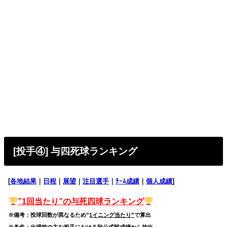
[投手④] 与四死球ランキング
[
各地結果
｜
日程
｜
展望
｜
注目選手
｜
ﾁｰﾑ成績
｜
個人成績
]
”1回当たり”の与死四球
ランキング
※備考：投球回数が異なるため”
1イニング当たり”
で算出
※条件：出場校の主な投手における秋公式戦成績から抽出