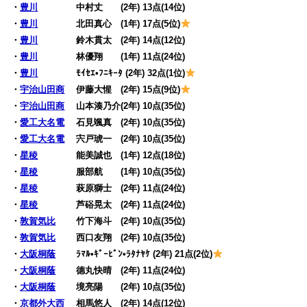
・
豊川
中村丈 (2年) 13点(14位)
・
豊川
北田真心 (1年) 17点(5位)
・
豊川
鈴木貫太 (2年) 14点(12位)
・
豊川
林優翔 (1年) 11点(24位)
・
豊川
ﾓｲｾｴ•ﾌﾆｷｰﾀ (2年) 32点(1位)
・
宇治山田商
伊藤大惺 (2年) 15点(9位)
・
宇治山田商
山本湊乃介(2年) 10点(35位)
・
愛工大名電
石見颯真 (2年) 10点(35位)
・
愛工大名電
宍戸琥一 (2年) 10点(35位)
・
星稜
能美誠也 (1年) 12点(18位)
・
星稜
服部航 (1年) 10点(35位)
・
星稜
萩原獅士 (2年) 11点(24位)
・
星稜
芦硲晃太 (2年) 11点(24位)
・
敦賀気比
竹下海斗 (2年) 10点(35位)
・
敦賀気比
西口友翔 (2年) 10点(35位)
・
大阪桐蔭
ﾗﾏﾙ•ｷﾞｰﾋﾞﾝ•ﾗﾀﾅﾔｹ (2年) 21点(2位)
・
大阪桐蔭
德丸快晴 (2年) 11点(24位)
・
大阪桐蔭
境亮陽 (2年) 10点(35位)
・
京都外大西
相馬悠人 (2年) 14点(12位)