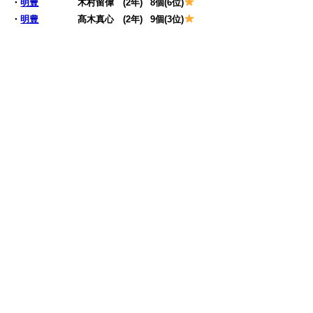
・
明豊
木村留偉 (2年)
0
8個(6位)
・
明豊
髙木真心 (2年)
0
9個(3位)