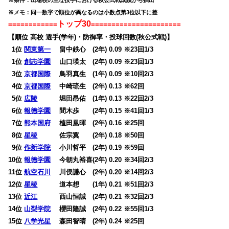
※メモ：同一数字で順位が異なるのは小数点第3位以下に差
トップ30
============
======================
【順位 高校 選手(学年)・防御率・投球回数(秋公式戦)】
0
1位
関東第一
畠中鉄心 (2年) 0.09 ※23回1/3
0
1位
創志学園
山口瑛太 (2年) 0.09 ※23回1/3
0
3位
京都国際
鳥羽真生 (1年) 0.09 ※10回2/3
0
4位
京都国際
中崎琉生 (2年) 0.13 ※62回
0
5位
広陵
堀田昂佑 (1年) 0.13 ※22回2/3
0
6位
報徳学園
間木歩 (2年) 0.15 ※41回1/3
0
7位
熊本国府
植田凰暉 (2年) 0.16 ※25回
0
8位
星稜
佐宗翼 (2年) 0.18 ※50回
0
9位
作新学院
小川哲平 (2年) 0.19 ※59回
10位
報徳学園
今朝丸裕喜(2年) 0.20 ※34回2/3
11位
航空石川
川俣謙心 (2年) 0.20 ※14回2/3
12位
星稜
道本想 (1年) 0.21 ※51回2/3
13位
近江
西山恒誠 (2年) 0.21 ※32回2/3
14位
山梨学院
櫻田隆誠 (2年) 0.22 ※55回1/3
15位
八学光星
森田智晴 (2年) 0.24 ※25回