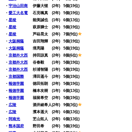
・
宇治山田商
伊藤大惺 (2年)
0
5個(19位)
・
愛工大名電
石見颯真 (2年)
0
5個(19位)
・
星稜
能美誠也 (1年)
0
6個(13位)
・
星稜
萩原獅士 (2年)
0
5個(19位)
・
星稜
芦硲晃太 (2年)
0
7個(9位)
・
大阪桐蔭
吉田翔輝 (2年)
0
5個(19位)
・
大阪桐蔭
境亮陽 (2年)
0
5個(19位)
・
京都外大西
持田諒真 (2年)
0
8個(6位)
・
京都外大西
谷春毅 (1年)
0
5個(19位)
・
京都外大西
杉浦智陽 (1年)
0
5個(19位)
・
京都国際
澤田遥斗 (2年)
0
5個(19位)
・
報徳学園
徳田拓朗 (2年)
0
5個(19位)
・
報徳学園
橋本友樹 (1年)
0
6個(13位)
・
報徳学園
福留希空 (2年)
0
5個(19位)
・
広陵
酒井綾希人(2年)
0
9個(3位)
・
広陵
濱本遥大 (2年)
0
6個(13位)
・
阿南光
芝山拓人 (2年)
0
6個(13位)
・
熊本国府
野田希 (2年)
0
5個(19位)