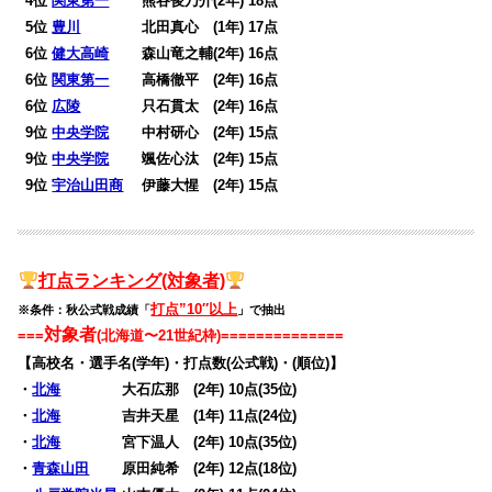
0
4位
関東第一
熊谷俊乃介(2年) 18点
0
5位
豊川
北田真心 (1年) 17点
0
6位
健大高崎
森山竜之輔(2年) 16点
0
6位
関東第一
高橋徹平 (2年) 16点
0
6位
広陵
只石貫太 (2年) 16点
0
9位
中央学院
中村研心 (2年) 15点
0
9位
中央学院
颯佐心汰 (2年) 15点
0
9位
宇治山田商
伊藤大惺 (2年) 15点
打点
ランキング(対象者)
打点”10″以上
※条件：秋公式戦成績「
」で抽出
対象者
===
(北海道〜21世紀枠)
==============
【高校名・選手名(学年)・打点数(公式戦)・(順位)】
・
北海
大石広那 (2年) 10点(35位)
・
北海
吉井天星 (1年) 11点(24位)
・
北海
宮下温人 (2年) 10点(35位)
・
青森山田
原田純希 (2年) 12点(18位)