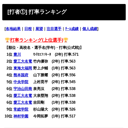
[打者①] 打率ランキング
[
各地結果
｜
日程
｜
展望
｜
注目選手
｜
ﾁｰﾑ成績
｜
個人成績
]
打率
ランキング(上位選手)
【順位・高校名・選手名(学年)・打率(公式戦)】
0
1位
豊川
ﾓｲｾｴﾌﾆｷｰﾀ (2年) 打率.571
0
2位
愛工大名電
竹内優弥 (2年) 打率.563
0
2位
東海大福岡
野上夕輔 (1年) 打率.563
0
4位
熊本国府
山下勝耀 (2年) 打率.556
0
5位
中央学院
上村晃平 (2年) 打率.545
0
6位
宇治山田商
泉亮汰 (2年) 打率.538
0
6位
愛工大名電
大泉塁翔 (2年) 打率.538
0
6位
愛工大名電
吉田剛 (1年) 打率.538
0
9位
常総学院
杉山陽大 (2年) 打率.526
10位
神村学園
今岡拓夢 (1年) 打率.517