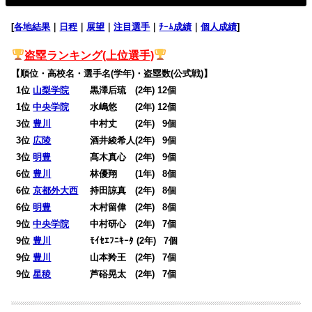
[
各地結果
｜
日程
｜
展望
｜
注目選手
｜
ﾁｰﾑ成績
｜
個人成績
]
盗塁
ランキング(上位選手)
【順位・高校名・選手名(学年)・盗塁数(公式戦)】
0
1位
山梨学院
黒澤后琉 (2年) 12個
0
1位
中央学院
水嶋悠 (2年) 12個
0
3位
豊川
中村丈 (2年)
0
9個
0
3位
広陵
酒井綾希人(2年)
0
9個
0
3位
明豊
髙木真心 (2年)
0
9個
0
6位
豊川
林優翔 (1年)
0
8個
0
6位
京都外大西
持田諒真 (2年)
0
8個
0
6位
明豊
木村留偉 (2年)
0
8個
0
9位
中央学院
中村研心 (2年)
0
7個
0
9位
豊川
ﾓｲｾｴﾌﾆｷｰﾀ (2年)
0
7個
0
9位
豊川
山本羚王 (2年)
0
7個
0
9位
星稜
芦硲晃太 (2年)
0
7個