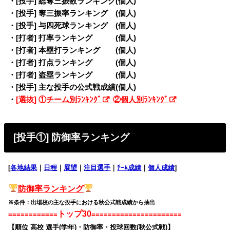
・[投手] 総奪三振数ランキング(個人)
・[投手] 奪三振率ランキング (個人)
・[投手] 与四死球ランキング (個人)
・[打者] 打率ランキング (個人)
・[打者] 本塁打ランキング (個人)
・[打者] 打点ランキング (個人)
・[打者] 盗塁ランキング (個人)
・[投手] 主な投手の公式戦成績(個人)
・
[選抜]
①チーム別ﾗﾝｷﾝｸﾞ
②個人別ﾗﾝｷﾝｸﾞ
[投手①] 防御率ランキング
[
各地結果
｜
日程
｜
展望
｜
注目選手
｜
ﾁｰﾑ成績
｜
個人成績
]
防御率ランキング
※条件：出場校の主な投手における秋公式戦成績から抽出
トップ30
============
======================
【順位 高校 選手(学年)・防御率・投球回数(秋公式戦)】