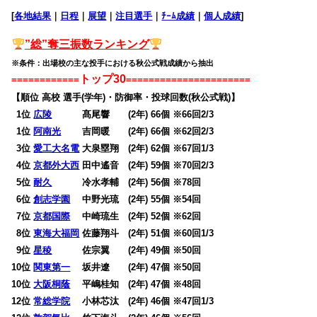
[
各地結果
｜
日程
｜
展望
｜
注目選手
｜
ﾁｰﾑ成績
｜
個人成績
]
”総”奪三振数ランキング
※条件：出場校の主な投手における秋公式戦成績から抽出
トップ30
============
======================
【順位 高校 選手(学年)・防御率・投球回数(秋公式戦)】
0
1位
広陵
髙尾響 (2年) 66個 ※66回2/3
0
1位
阿南光
吉岡暖 (2年) 66個 ※62回2/3
0
3位
愛工大名電
大泉塁翔 (2年) 62個 ※67回1/3
0
4位
京都外大西
田中遙音 (2年) 59個 ※70回2/3
0
5位
耐久
冷水孝輔 (2年) 56個 ※78回
0
6位
創志学園
中野光琉 (2年) 55個 ※54回
0
7位
京都国際
中崎琉生 (2年) 52個 ※62回
0
8位
東海大福岡
佐藤翔斗 (2年) 51個 ※60回1/3
0
9位
星稜
佐宗翼 (2年) 49個 ※50回
10位
関東第一
坂井遼 (2年) 47個 ※50回
10位
大阪桐蔭
平嶋桂知 (2年) 47個 ※48回
12位
常総学院
小林芯汰 (2年) 46個 ※47回1/3