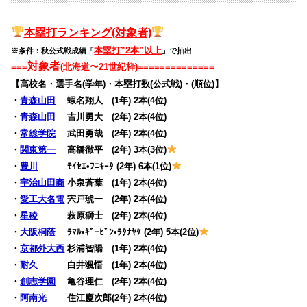
本塁打
ランキング(対象者)
本塁打”2本”以上
※条件：秋公式戦成績「
」で抽出
対象者
===
(北海道〜21世紀枠)
==============
【高校名・選手名(学年)・本塁打数(公式戦)・(順位)】
・
青森山田
蝦名翔人 (1年) 2本(4位)
・
青森山田
吉川勇大 (2年) 2本(4位)
・
常総学院
武田勇哉 (2年) 2本(4位)
・
関東第一
高橋徹平 (2年) 3本(3位)
・
豊川
ﾓｲｾｴ•ﾌﾆｷｰﾀ (2年) 6本(1位)
・
宇治山田商
小泉蒼葉 (1年) 2本(4位)
・
愛工大名電
宍戸琥一 (2年) 2本(4位)
・
星稜
萩原獅士 (2年) 2本(4位)
・
大阪桐蔭
ﾗﾏﾙ•ｷﾞｰﾋﾞﾝ•ﾗﾀﾅﾔｹ (2年) 5本(2位)
・
京都外大西
杉浦智陽 (1年) 2本(4位)
・
耐久
白井颯悟 (1年) 2本(4位)
・
創志学園
亀谷理仁 (2年) 2本(4位)
・
阿南光
住江慶次郎(2年) 2本(4位)